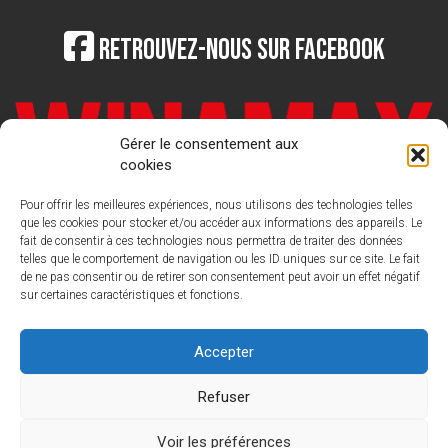
Retrouvez-nous sur Facebook
Gérer le consentement aux
cookies
Pour offrir les meilleures expériences, nous utilisons des technologies telles
que les cookies pour stocker et/ou accéder aux informations des appareils. Le
fait de consentir à ces technologies nous permettra de traiter des données
telles que le comportement de navigation ou les ID uniques sur ce site. Le fait
de ne pas consentir ou de retirer son consentement peut avoir un effet négatif
sur certaines caractéristiques et fonctions.
LIGUE FRANCAISE DE POKER
Nous
contacter : contact@laliguedepoker.org
Accepter
Refuser
Voir les préférences