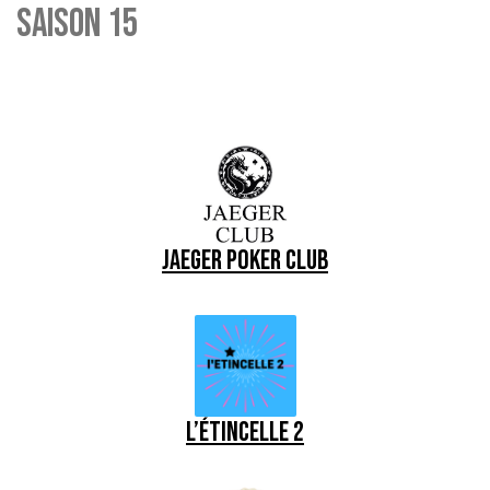
saison 15
Jaeger Poker Club
L’étincelle 2