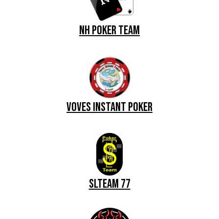
NH POKER TEAM
VOVES INSTANT POKER
Slteam 77