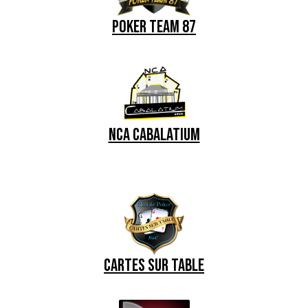
Poker Team 87
NCA CABALATIUM
CARTES SUR TABLE