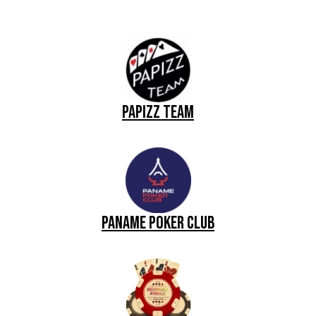
PAPIZZ TEAM
PAname Poker Club