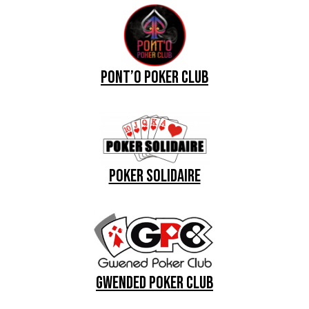
Pont’o poker club
PoKER SOLIDAIRE
GWENDED POKER CLUB