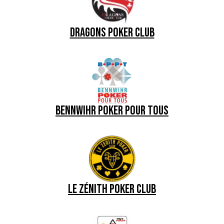
Dragons Poker Club
BENNWIHR POKER POUR TOUS
Le Zénith Poker Club