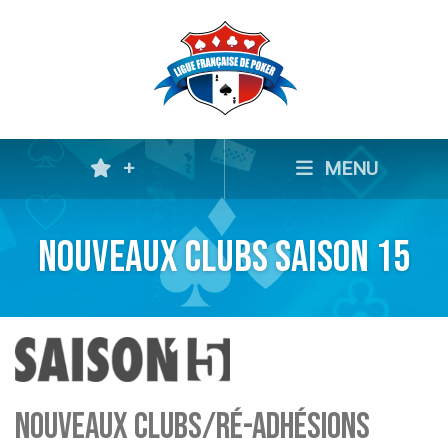
+
MENU
Nouveaux clubs saison 15
Nouveaux clubs/ré-adhésions