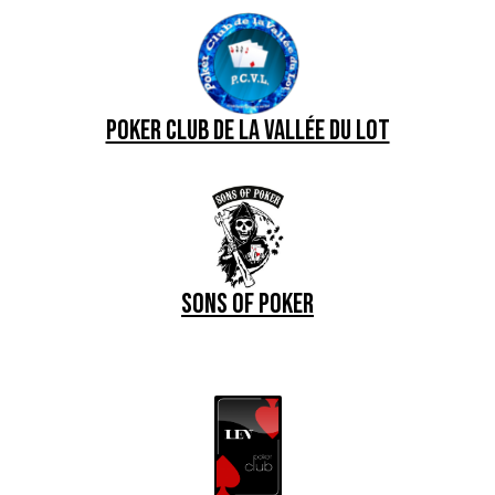
POKER CLUB DE LA VALLÉE DU LOT
Sons of poker