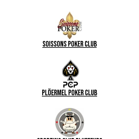
SOISSONS POKER CLUB
Plöermel poker club