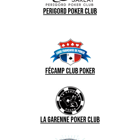
perigord poker club
Fécamp club poker
La Garenne poker club