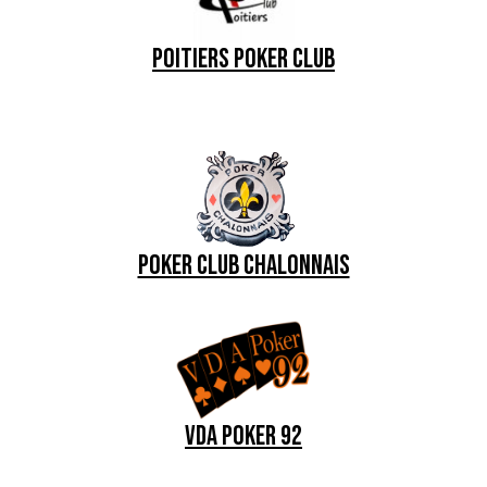
pOITIERS poker club
Poker club chalonnais
VDA POKER 92