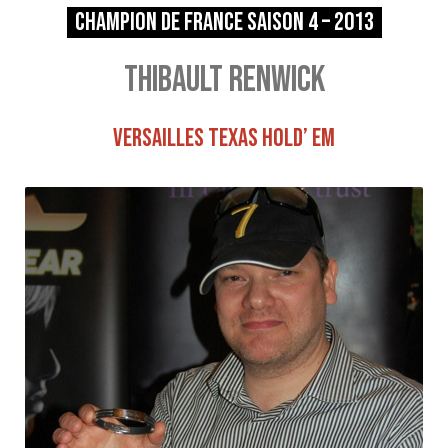
Champion de France Saison 4 – 2013
Thibault RENWICK
Versailles Texas Hold’ em