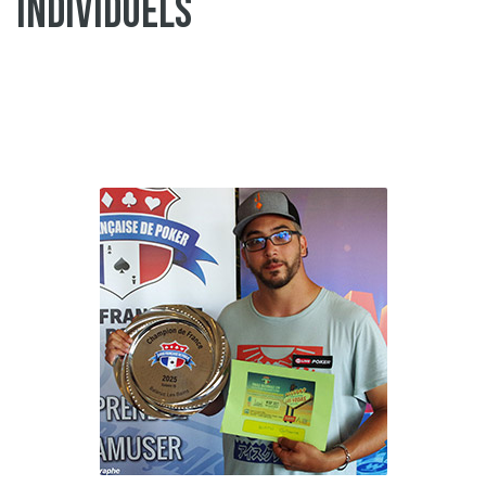
individuels