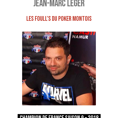
Jean-Marc LEGER
Les Foull’s du Poker Montois