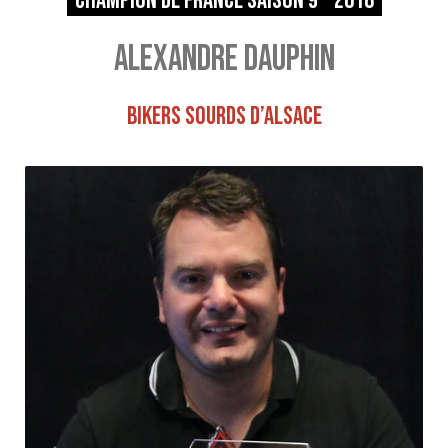
Champion de France Saison 9 – 2018
Alexandre DAUPHIN
Bikers sourds d’Alsace