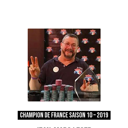
Champion de France Saison 10 – 2019