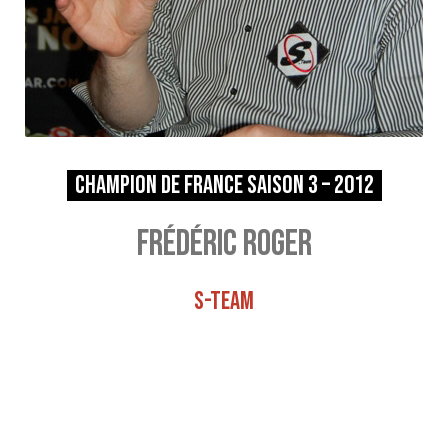
Champion de France Saison 3 – 2012
Frédéric ROGER
S-Team