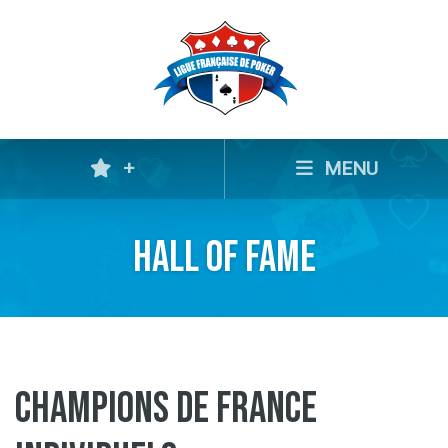
+
MENU
Hall of fame
Champions de france