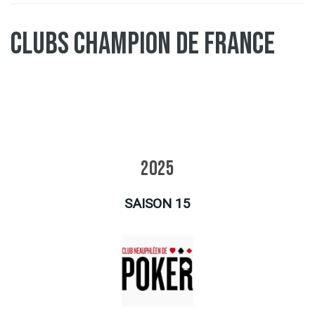
Clubs Champion de France
2025
SAISON 15