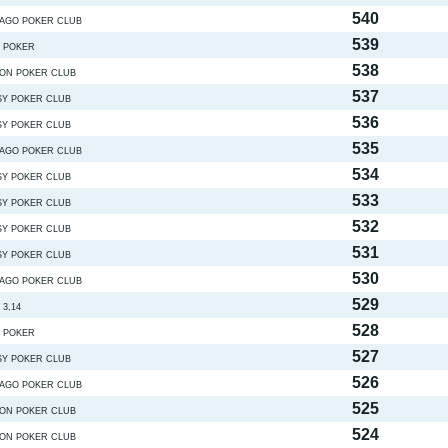
540
AGO POKER CLUB
539
 POKER
538
ON POKER CLUB
537
SY POKER CLUB
536
SY POKER CLUB
535
AGO POKER CLUB
534
SY POKER CLUB
533
SY POKER CLUB
532
SY POKER CLUB
531
SY POKER CLUB
530
AGO POKER CLUB
529
 3,14
528
 POKER
527
SY POKER CLUB
526
AGO POKER CLUB
525
ON POKER CLUB
524
ON POKER CLUB