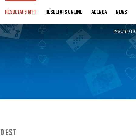
RÉSULTATS MTT
RÉSULTATS ONLINE
AGENDA
NEWS
INSCRIPTI
ud est