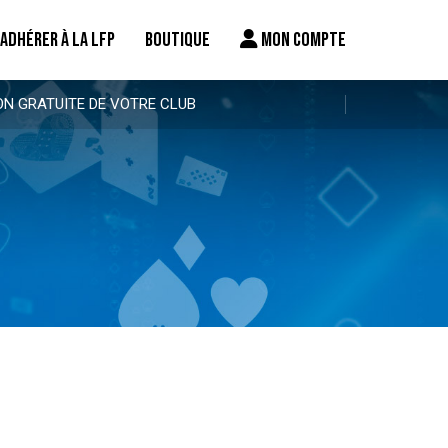
ADHÉRER À LA LFP
BOUTIQUE
MON COMPTE
ON GRATUITE DE VOTRE CLUB