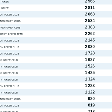
2 966
 POKER
2 811
 POKER
2 668
ON POKER CLUB
2 534
AGO POKER CLUB
2 383
AGO POKER CLUB
2 262
HER’S POKER TEAM
2 145
ON POKER CLUB
2 030
ON POKER CLUB
1 728
ON POKER CLUB
1 627
SY POKER CLUB
1 526
SY POKER CLUB
1 425
SY POKER CLUB
1 324
SY POKER CLUB
1 223
ON POKER CLUB
1 122
SY POKER CLUB
920
AGO POKER CLUB
819
ON POKER CLUB
718