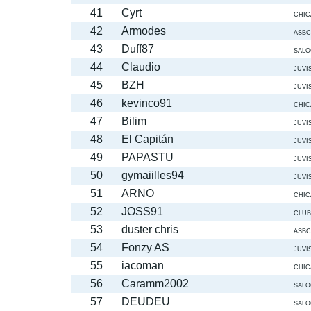
41
Cyrt
CHIC
42
Armodes
ASBC
43
Duff87
SALO
44
Claudio
JUVI
45
BZH
JUVI
46
kevinco91
CHIC
47
Bilim
JUVI
48
El Capitán
JUVI
49
PAPASTU
JUVI
50
gymaiilles94
JUVI
51
ARNO
CHIC
52
JOSS91
CLUB
53
duster chris
ASBC
54
Fonzy AS
JUVI
55
iacoman
CHIC
56
Caramm2002
SALO
57
DEUDEU
SALO