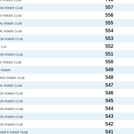
SY POKER CLUB
557
ON POKER CLUB
556
SY POKER CLUB
555
AL POKER CLUB
554
AL POKER CLUB
553
ON POKER CLUB
552
 3,14
551
ON POKER CLUB
550
SY POKER CLUB
549
 POKER
548
AGO POKER CLUB
547
AL POKER CLUB
546
ON POKER CLUB
545
ON POKER CLUB
544
ON POKER CLUB
543
ON POKER CLUB
542
ON POKER CLUB
541
HER’S POKER TEAM