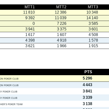
MTT1
MTT2
MTT3
11 810
12 386
10 348
9 392
11 039
14 140
0
7 226
3 585
3 941
3 375
3 601
1 617
1 607
4 508
4 398
4 918
1 578
3 621
1 966
1 915
PTS
5 296
ON POKER CLUB
4 443
ON POKER CLUB
3 841
SY POKER CLUB
3 339
SY POKER CLUB
3 138
HER’S POKER TEAM