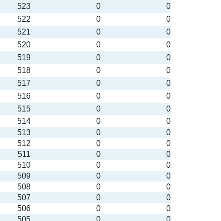
523
0
0
522
0
0
521
0
0
520
0
0
519
0
0
518
0
0
517
0
0
516
0
0
515
0
0
514
0
0
513
0
0
512
0
0
511
0
0
510
0
0
509
0
0
508
0
0
507
0
0
506
0
0
505
0
0