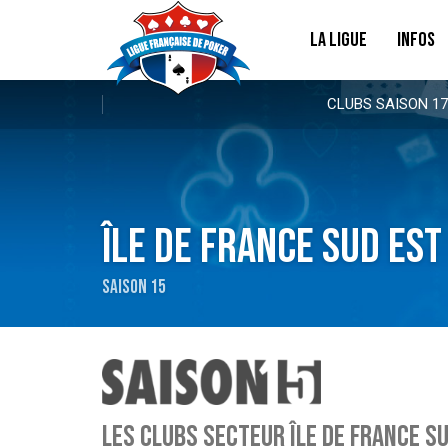
LA LIGUE
INFOS
CLUBS SAISON 17
Île de France Sud Est
SAISON 15
Les clubs secteur île de france s