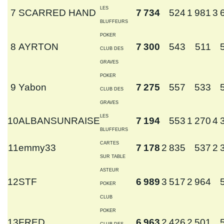
LES
7
SCARRED HAND
7 734
524
1 981
3 
BLUFFEURS
POKER
8
AYRTON
7 300
543
511
CLUB DES
GRAVES
POKER
9
Yabon
7 275
557
533
CLUB DES
GRAVES
LES
10
ALBANSUNRAISE
7 194
553
1 270
4 
BLUFFEURS
CARTES
11
emmy33
7 178
2 835
537
2 
SUR TABLE
ASTEUR
12
STF
6 989
3 517
2 964
POKER
CLUB
POKER
13
FRED
6 963
2 426
2 501