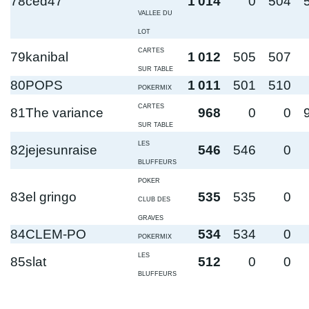
78
ced47
1 014
0
504
VALLEE DU
LOT
CARTES
79
kanibal
1 012
505
507
SUR TABLE
80
POPS
1 011
501
510
POKERMIX
CARTES
81
The variance
968
0
0
SUR TABLE
LES
82
jejesunraise
546
546
0
BLUFFEURS
POKER
83
el gringo
535
535
0
CLUB DES
GRAVES
84
CLEM-PO
534
534
0
POKERMIX
LES
85
slat
512
0
0
BLUFFEURS