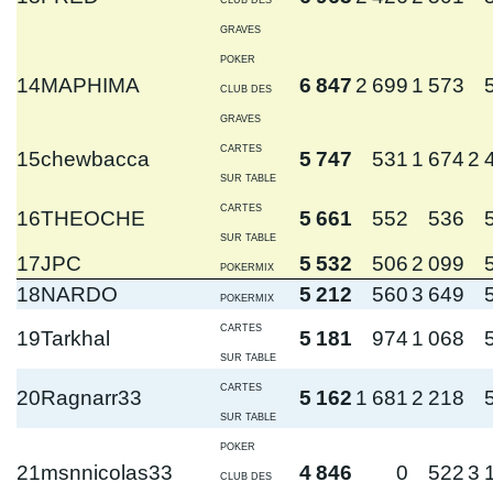
CLUB DES
GRAVES
POKER
14
MAPHIMA
6 847
2 699
1 573
CLUB DES
GRAVES
CARTES
15
chewbacca
5 747
531
1 674
2 
SUR TABLE
CARTES
16
THEOCHE
5 661
552
536
SUR TABLE
17
JPC
5 532
506
2 099
POKERMIX
18
NARDO
5 212
560
3 649
POKERMIX
CARTES
19
Tarkhal
5 181
974
1 068
SUR TABLE
CARTES
20
Ragnarr33
5 162
1 681
2 218
SUR TABLE
POKER
21
msnnicolas33
4 846
0
522
3 
CLUB DES