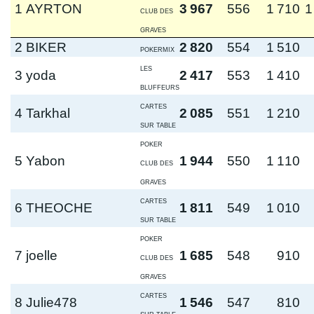
1
AYRTON
3 967
556
1 710
1
CLUB DES
GRAVES
2
BIKER
2 820
554
1 510
POKERMIX
LES
3
yoda
2 417
553
1 410
BLUFFEURS
CARTES
4
Tarkhal
2 085
551
1 210
SUR TABLE
POKER
5
Yabon
1 944
550
1 110
CLUB DES
GRAVES
CARTES
6
THEOCHE
1 811
549
1 010
SUR TABLE
POKER
7
joelle
1 685
548
910
CLUB DES
GRAVES
CARTES
8
Julie478
1 546
547
810