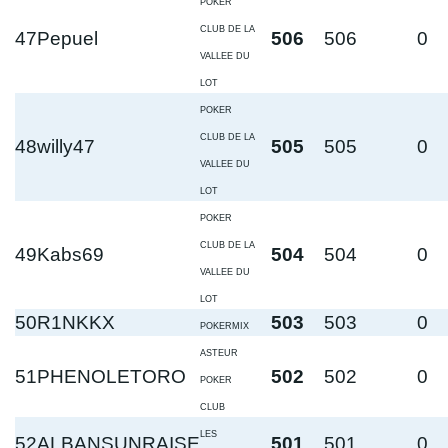
POKER
CLUB DE LA
47
Pepuel
506
506
0
VALLEE DU
LOT
POKER
CLUB DE LA
48
willy47
505
505
0
VALLEE DU
LOT
POKER
CLUB DE LA
49
Kabs69
504
504
0
VALLEE DU
LOT
50
R1NKKX
503
503
0
POKERMIX
ASTEUR
51
PHENOLETORO
502
502
0
POKER
CLUB
LES
52
ALBANSUNRAISE
501
501
0