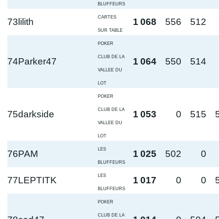
BLUFFEURS
CARTES
73
lilith
1 068
556
512
SUR TABLE
POKER
CLUB DE LA
74
Parker47
1 064
550
514
VALLEE DU
LOT
POKER
CLUB DE LA
75
darkside
1 053
0
515
VALLEE DU
LOT
LES
76
PAM
1 025
502
0
BLUFFEURS
LES
77
LEPTITK
1 017
0
0
BLUFFEURS
POKER
CLUB DE LA