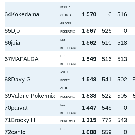
POKER
64
Kokedama
1 570
0
516
CLUB DES
GRAVES
65
Djo
1 567
526
0
POKERMIX
LES
66
joia
1 562
510
518
BLUFFEURS
LES
67
MAFALDA
1 549
516
513
BLUFFEURS
ASTEUR
68
Davy G
1 543
541
502
POKER
CLUB
69
Valerie-Pokermix
1 538
522
505
POKERMIX
LES
70
parvati
1 447
548
0
BLUFFEURS
71
Brocky III
1 315
772
543
POKERMIX
LES
72
canto
1 088
559
0