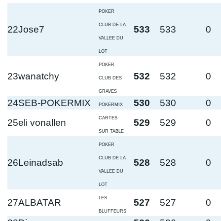
POKER
CLUB DE LA
22
Jose7
533
533
0
VALLEE DU
LOT
POKER
23
wanatchy
532
532
0
CLUB DES
GRAVES
24
SEB-POKERMIX
530
530
0
POKERMIX
CARTES
25
eli vonallen
529
529
0
SUR TABLE
POKER
CLUB DE LA
26
Leinadsab
528
528
0
VALLEE DU
LOT
LES
27
ALBATAR
527
527
0
BLUFFEURS