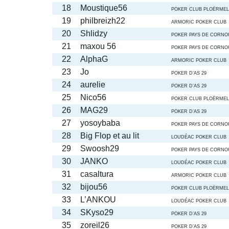
18
Moustique56
POKER CLUB PLOËRMEL
19
philbreizh22
ARMORIC POKER CLUB
20
Shlidzy
POKER PAYS DE CORNO
21
maxou 56
POKER PAYS DE CORNO
22
AlphaG
ARMORIC POKER CLUB
23
Jo
POKER D’AS 29
24
aurelie
POKER D’AS 29
25
Nico56
POKER CLUB PLOËRMEL
26
MAG29
POKER D’AS 29
27
yosoybaba
POKER PAYS DE CORNO
28
Big Flop et au lit
LOUDÉAC POKER CLUB
29
Swoosh29
POKER PAYS DE CORNO
30
JANKO
LOUDÉAC POKER CLUB
31
casaltura
ARMORIC POKER CLUB
32
bijou56
POKER CLUB PLOËRMEL
33
L’ANKOU
LOUDÉAC POKER CLUB
34
SKyso29
POKER D’AS 29
35
zoreil26
POKER D’AS 29