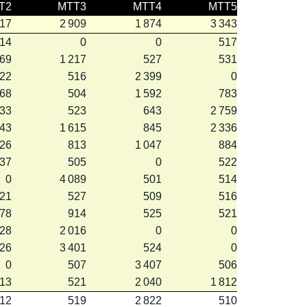
T2
MTT3
MTT4
MTT5
17
2 909
1 874
3 343
514
0
0
517
869
1 217
527
531
22
516
2 399
0
868
504
1 592
783
833
523
643
2 759
43
1 615
845
2 336
426
813
1 047
884
637
505
0
522
0
4 089
501
514
21
527
509
516
678
914
525
521
28
2 016
0
0
26
3 401
524
0
0
507
3 407
506
13
521
2 040
1 812
12
519
2 822
510