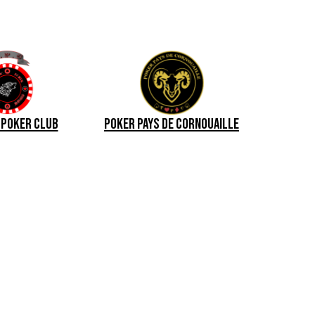
 POKER CLUB
poker pays de Cornouaille