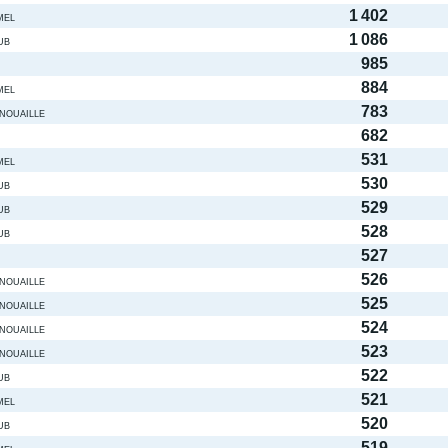
1 402
MEL
1 086
UB
985
884
MEL
783
NOUAILLE
682
531
MEL
530
UB
529
UB
528
UB
527
526
NOUAILLE
525
NOUAILLE
524
NOUAILLE
523
NOUAILLE
522
UB
521
MEL
520
UB
519