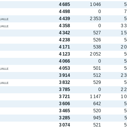
4 685
1 046
5
4 498
0
7
4 439
2 353
5
UAILLE
4 358
0
3 
UAILLE
4 342
527
1 
4 238
526
5
4 171
538
2 
4 123
2 052
5
4 066
0
5
4 053
501
5
UAILLE
3 914
512
2 
3 832
529
5
UAILLE
3 785
0
2 
3 721
1 147
1 
3 606
642
5
3 465
520
5
3 285
945
5
3 074
521
5