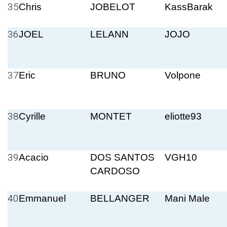
35
Chris
JOBELOT
KassBarak
36
JOEL
LELANN
JOJO
37
Eric
BRUNO
Volpone
38
Cyrille
MONTET
eliotte93
39
Acacio
DOS SANTOS
VGH10
CARDOSO
40
Emmanuel
BELLANGER
Mani Male