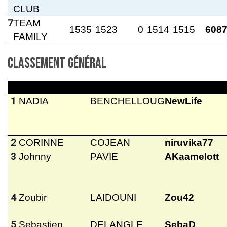
CLUB
7
TEAM
1535
1523
0
1514
1515
608
FAMILY
Classement général
1
NADIA
BENCHELLOUG
NewLife
2
CORINNE
COJEAN
niruvika77
3
Johnny
PAVIE
AKaamelott
4
Zoubir
LAIDOUNI
Zou42
5
Sebastien
DELANGLE
SebaD