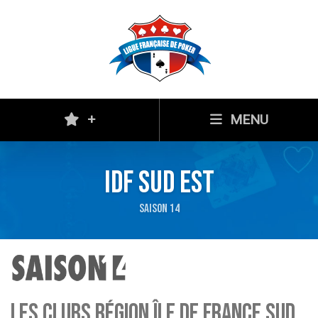
+
MENU
idf Sud Est
SAISON 14
Les clubs région île de france sud