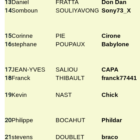
13
Daniel
FRATTA
Don Dan
14
Somboun
SOULIYAVONG
Sony73_X
15
Corinne
PIE
Cirone
16
stephane
POUPAUX
Babylone
17
JEAN-YVES
SALIOU
CAPA
18
Franck
THIBAULT
franck77441
19
Kevin
NAST
Chick
20
Philippe
BOCAHUT
Phildar
21
stevens
DOUBLET
braco