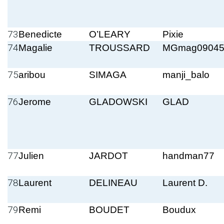
73
Benedicte
O’LEARY
Pixie
74
Magalie
TROUSSARD
MGmag09045
75
aribou
SIMAGA
manji_balo
76
Jerome
GLADOWSKI
GLAD
77
Julien
JARDOT
handman77
78
Laurent
DELINEAU
Laurent D.
79
Remi
BOUDET
Boudux