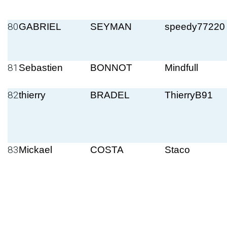
80
GABRIEL
SEYMAN
speedy77220
81
Sebastien
BONNOT
Mindfull
82
thierry
BRADEL
ThierryB91
83
Mickael
COSTA
Staco