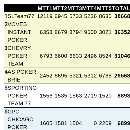
MTT1
MTT2
MTT3
MTT4
MTT5
TOTA
1
SLTeam77
12119
6945
5733
5236
8635
3866
2
VOVES
INSTANT
6358
8679
8794
9500
3021
3635
POKER
3
CHEVRY
POKER
6793
6600
6633
2496
8524
3104
TEAM
4
AS POKER
2452
6695
5321
5312
6788
2656
BRIE
5
SPORTING
POKER
1556
1535
1563
2719
1520
889
TEAM 77
6
CPC
CHICAGO
1605
1581
1504
0
2209
689
POKER