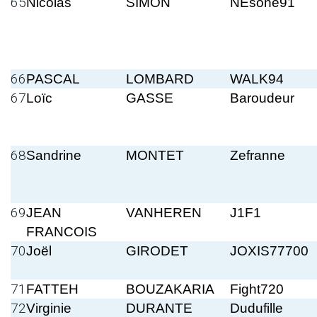
65
Nicolas
SIMON
NEsone91
66
PASCAL
LOMBARD
WALK94
67
Loïc
GASSE
Baroudeur
68
Sandrine
MONTET
Zefranne
69
JEAN
VANHEREN
J1F1
FRANCOIS
70
Joël
GIRODET
JOXIS77700
71
FATTEH
BOUZAKARIA
Fight720
72
Virginie
DURANTE
Dudufille