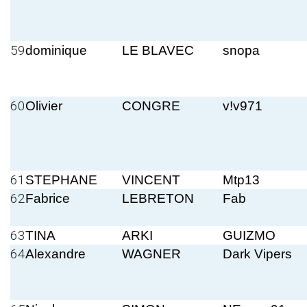
59
dominique
LE BLAVEC
snopa
60
Olivier
CONGRE
v!v971
61
STEPHANE
VINCENT
Mtp13
62
Fabrice
LEBRETON
Fab
63
TINA
ARKI
GUIZMO
64
Alexandre
WAGNER
Dark Vipers