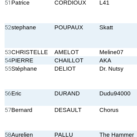
51
Patrice
CORDIOUX
L41
52
stephane
POUPAUX
Skatt
53
CHRISTELLE
AMELOT
Meline07
54
PIERRE
CHAILLOT
AKA
55
Stéphane
DELIOT
Dr. Nutsy
56
Eric
DURAND
Dudu94000
57
Bernard
DESAULT
Chorus
58
Aurelien
PALLU
The Hammer