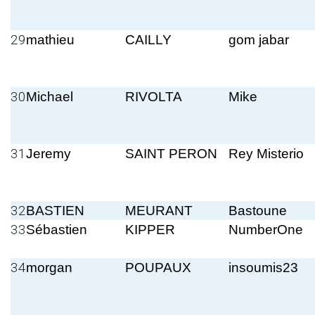
29
mathieu
CAILLY
gom jabar
30
Michael
RIVOLTA
Mike
31
Jeremy
SAINT PERON
Rey Misterio
32
BASTIEN
MEURANT
Bastoune
33
Sébastien
KIPPER
NumberOne
34
morgan
POUPAUX
insoumis23