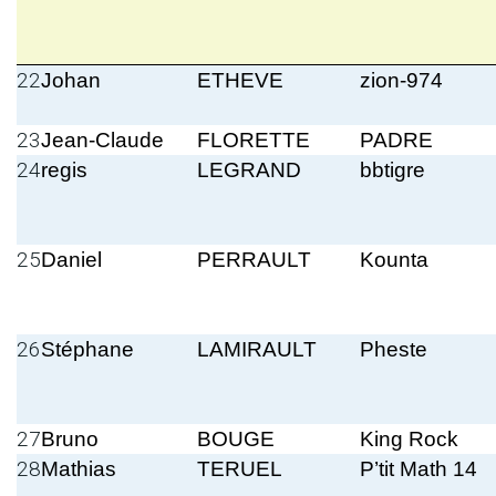
22
Johan
ETHEVE
zion-974
23
Jean-Claude
FLORETTE
PADRE
24
regis
LEGRAND
bbtigre
25
Daniel
PERRAULT
Kounta
26
Stéphane
LAMIRAULT
Pheste
27
Bruno
BOUGE
King Rock
28
Mathias
TERUEL
P’tit Math 14