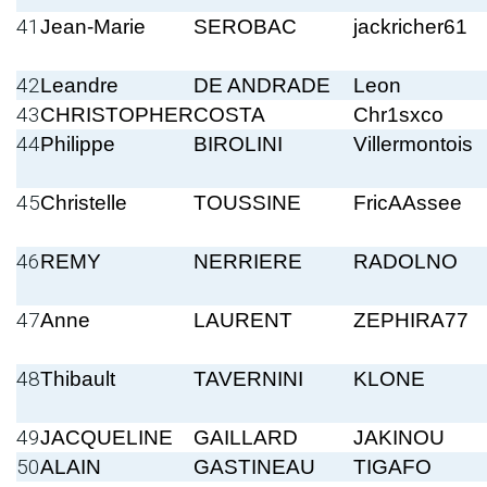
41
Jean-Marie
SEROBAC
jackricher61
42
Leandre
DE ANDRADE
Leon
43
CHRISTOPHER
COSTA
Chr1sxco
44
Philippe
BIROLINI
Villermontois
45
Christelle
TOUSSINE
FricAAssee
46
REMY
NERRIERE
RADOLNO
47
Anne
LAURENT
ZEPHIRA77
48
Thibault
TAVERNINI
KLONE
49
JACQUELINE
GAILLARD
JAKINOU
50
ALAIN
GASTINEAU
TIGAFO