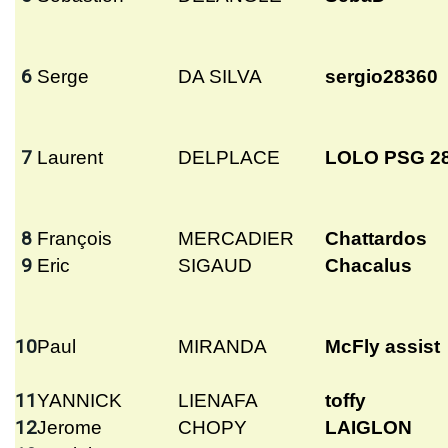
6
Serge
DA SILVA
sergio28360
7
Laurent
DELPLACE
LOLO PSG 2
8
François
MERCADIER
Chattardos
9
Eric
SIGAUD
Chacalus
10
Paul
MIRANDA
McFly assist
11
YANNICK
LIENAFA
toffy
12
Jerome
CHOPY
LAIGLON