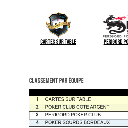
CARTES SUR TABLE
perigord p
Classement par équipe
1
CARTES SUR TABLE
2
POKER CLUB COTE ARGENT
3
PERIGORD POKER CLUB
4
POKER SOURDS BORDEAUX