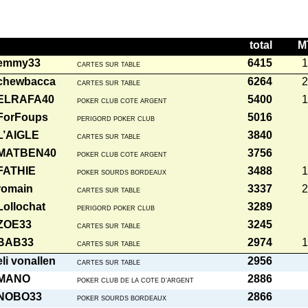
total
M
emmy33
6415
1
CARTES SUR TABLE
chewbacca
6264
2
CARTES SUR TABLE
ELRAFA40
5400
1
POKER CLUB COTE ARGENT
ForFoups
5016
PERIGORD POKER CLUB
L’AIGLE
3840
CARTES SUR TABLE
MATBEN40
3756
POKER CLUB COTE ARGENT
FATHIE
3488
1
POKER SOURDS BORDEAUX
romain
3337
2
CARTES SUR TABLE
Lollochat
3289
PERIGORD POKER CLUB
ZOE33
3245
CARTES SUR TABLE
BAB33
2974
1
CARTES SUR TABLE
eli vonallen
2956
CARTES SUR TABLE
MANO
2886
POKER CLUB DE LA COTE D’ARGENT
NOBO33
2866
POKER SOURDS BORDEAUX