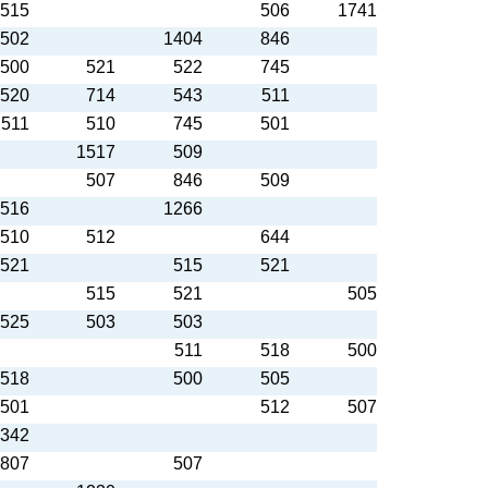
515
506
1741
502
1404
846
500
521
522
745
520
714
543
511
511
510
745
501
1517
509
507
846
509
516
1266
510
512
644
521
515
521
515
521
505
525
503
503
511
518
500
518
500
505
501
512
507
342
807
507