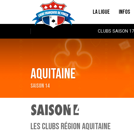
LA LIGUE
INFOS
CLUBS SAISON 17
Aquitaine
SAISON 14
Les clubs région Aquitaine