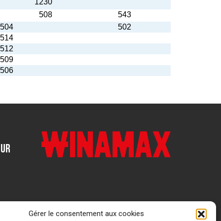
1230
508
543
504
502
514
512
509
506
sur
Gérer le consentement aux cookies