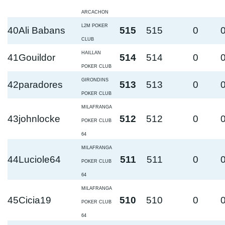
ARCACHON
L2M POKER
40
Ali Babans
515
515
0
CLUB
HAILLAN
41
Gouildor
514
514
0
POKER CLUB
GIRONDINS
42
paradores
513
513
0
POKER CLUB
MILAFRANGA
43
johnlocke
512
512
0
POKER CLUB
64
MILAFRANGA
44
Luciole64
511
511
0
POKER CLUB
64
MILAFRANGA
45
Cicia19
510
510
0
POKER CLUB
64