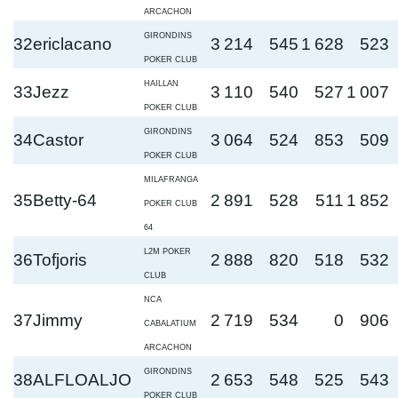
ARCACHON
GIRONDINS
32
ericlacano
3 214
545
1 628
523
POKER CLUB
HAILLAN
33
Jezz
3 110
540
527
1 007
POKER CLUB
GIRONDINS
34
Castor
3 064
524
853
509
POKER CLUB
MILAFRANGA
35
Betty-64
2 891
528
511
1 852
POKER CLUB
64
L2M POKER
36
Tofjoris
2 888
820
518
532
CLUB
NCA
37
Jimmy
2 719
534
0
906
CABALATIUM
ARCACHON
GIRONDINS
38
ALFLOALJO
2 653
548
525
543
POKER CLUB