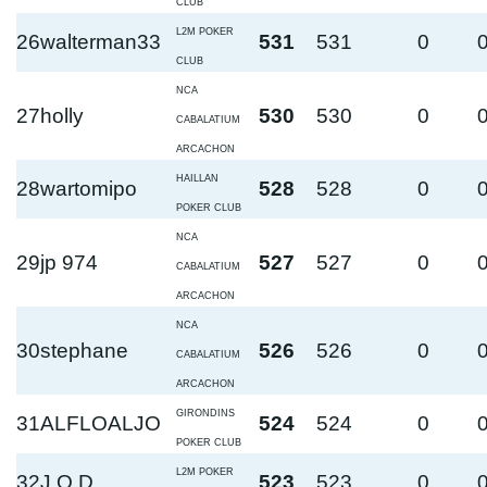
CLUB
L2M POKER
26
walterman33
531
531
0
CLUB
NCA
27
holly
530
530
0
CABALATIUM
ARCACHON
HAILLAN
28
wartomipo
528
528
0
POKER CLUB
NCA
29
jp 974
527
527
0
CABALATIUM
ARCACHON
NCA
30
stephane
526
526
0
CABALATIUM
ARCACHON
GIRONDINS
31
ALFLOALJO
524
524
0
POKER CLUB
L2M POKER
32
J O D
523
523
0