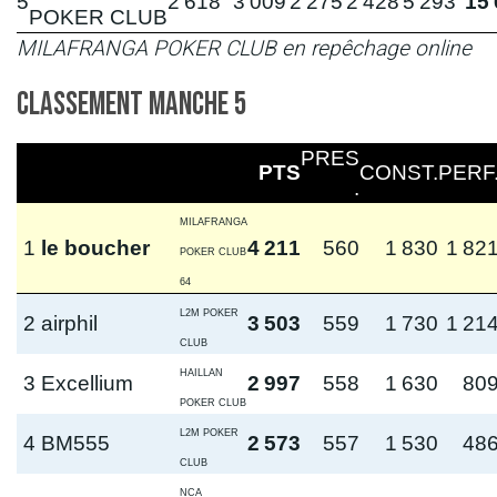
5
2 618
3 009
2 275
2 428
5 293
15
POKER CLUB
MILAFRANGA POKER CLUB en repêchage online
Classement manche 5
PRES
PTS
CONST.
PERF
.
MILAFRANGA
1
le boucher
4 211
560
1 830
1 82
POKER CLUB
64
L2M POKER
2
airphil
3 503
559
1 730
1 21
CLUB
HAILLAN
3
Excellium
2 997
558
1 630
80
POKER CLUB
L2M POKER
4
BM555
2 573
557
1 530
48
CLUB
NCA