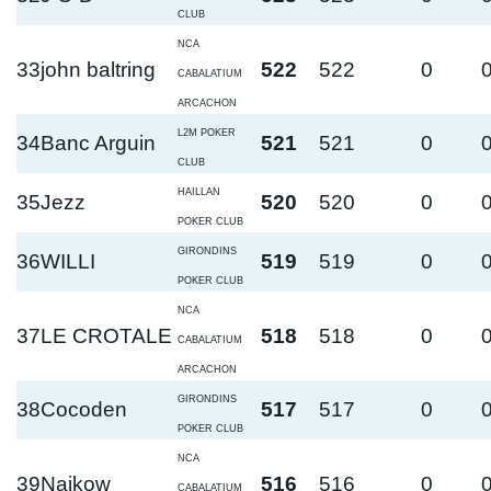
CLUB
NCA
33
john baltring
522
522
0
CABALATIUM
ARCACHON
L2M POKER
34
Banc Arguin
521
521
0
CLUB
HAILLAN
35
Jezz
520
520
0
POKER CLUB
GIRONDINS
36
WILLI
519
519
0
POKER CLUB
NCA
37
LE CROTALE
518
518
0
CABALATIUM
ARCACHON
GIRONDINS
38
Cocoden
517
517
0
POKER CLUB
NCA
39
Naikow
516
516
0
CABALATIUM