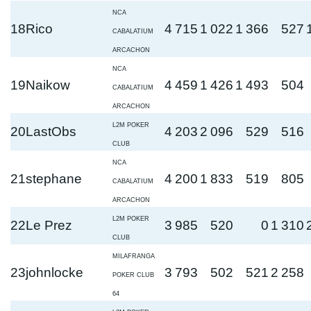
NCA
18
Rico
4 715
1 022
1 366
527
CABALATIUM
ARCACHON
NCA
19
Naikow
4 459
1 426
1 493
504
CABALATIUM
ARCACHON
L2M POKER
20
LastObs
4 203
2 096
529
516
CLUB
NCA
21
stephane
4 200
1 833
519
805
CABALATIUM
ARCACHON
L2M POKER
22
Le Prez
3 985
520
0
1 310
CLUB
MILAFRANGA
23
johnlocke
3 793
502
521
2 258
POKER CLUB
64