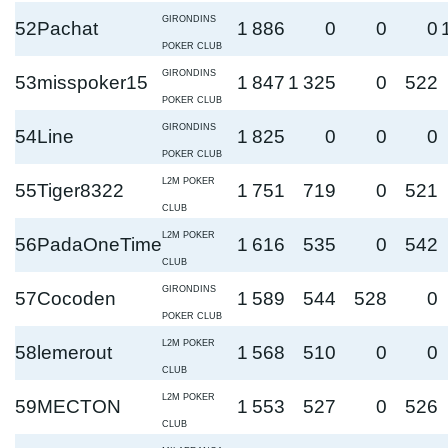
GIRONDINS
52
Pachat
1 886
0
0
0
POKER CLUB
GIRONDINS
53
misspoker15
1 847
1 325
0
522
POKER CLUB
GIRONDINS
54
Line
1 825
0
0
0
POKER CLUB
L2M POKER
55
Tiger8322
1 751
719
0
521
CLUB
L2M POKER
56
PadaOneTime
1 616
535
0
542
CLUB
GIRONDINS
57
Cocoden
1 589
544
528
0
POKER CLUB
L2M POKER
58
lemerout
1 568
510
0
0
CLUB
L2M POKER
59
MECTON
1 553
527
0
526
CLUB