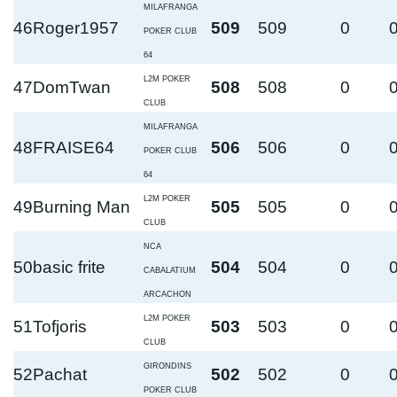
MILAFRANGA
46
Roger1957
509
509
0
POKER CLUB
64
L2M POKER
47
DomTwan
508
508
0
CLUB
MILAFRANGA
48
FRAISE64
506
506
0
POKER CLUB
64
L2M POKER
49
Burning Man
505
505
0
CLUB
NCA
50
basic frite
504
504
0
CABALATIUM
ARCACHON
L2M POKER
51
Tofjoris
503
503
0
CLUB
GIRONDINS
52
Pachat
502
502
0
POKER CLUB