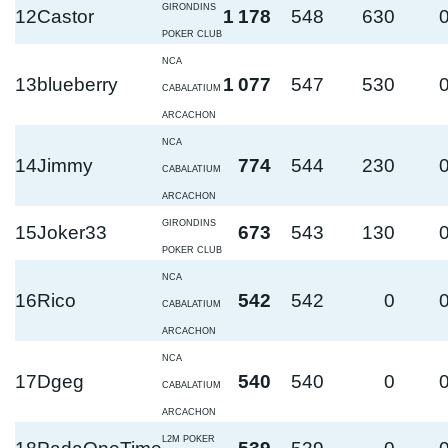
GIRONDINS
12
Castor
1 178
548
630
POKER CLUB
NCA
13
blueberry
1 077
547
530
CABALATIUM
ARCACHON
NCA
14
Jimmy
774
544
230
CABALATIUM
ARCACHON
GIRONDINS
15
Joker33
673
543
130
POKER CLUB
NCA
16
Rico
542
542
0
CABALATIUM
ARCACHON
NCA
17
Dgeg
540
540
0
CABALATIUM
ARCACHON
L2M POKER