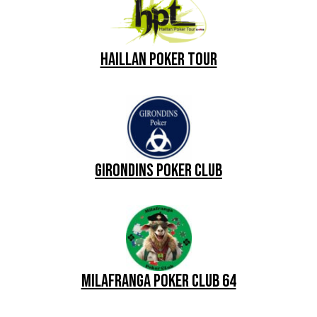
HAILLAN POKER TOUR
GIRONDINS POKER CLUB
Milafranga Poker Club 64