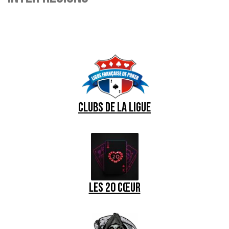
Clubs de la Ligue
LES 20 cœur