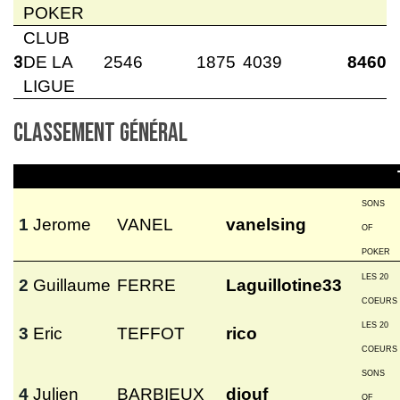
POKER
CLUB
3
DE LA
2546
1875
4039
8460
LIGUE
Classement général
SONS
1
Jerome
VANEL
vanelsing
OF
POKER
LES 20
2
Guillaume
FERRE
Laguillotine33
COEURS
LES 20
3
Eric
TEFFOT
rico
COEURS
SONS
4
Julien
BARBIEUX
djouf
OF