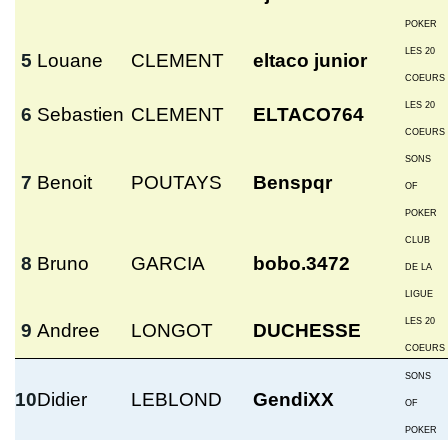
POKER
LES 20
5
Louane
CLEMENT
eltaco junior
COEURS
LES 20
6
Sebastien
CLEMENT
ELTACO764
COEURS
SONS
7
Benoit
POUTAYS
Benspqr
OF
POKER
CLUB
8
Bruno
GARCIA
bobo.3472
DE LA
LIGUE
LES 20
9
Andree
LONGOT
DUCHESSE
COEURS
SONS
10
Didier
LEBLOND
GendiXX
OF
POKER