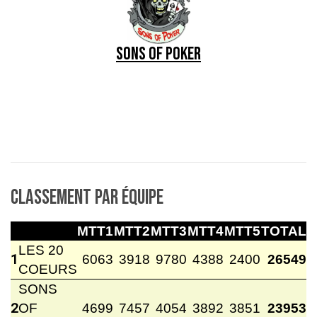
Sons of poker
Classement par équipe
MTT1
MTT2
MTT3
MTT4
MTT5
TOTAL
LES 20
1
6063
3918
9780
4388
2400
26549
COEURS
SONS
2
OF
4699
7457
4054
3892
3851
23953