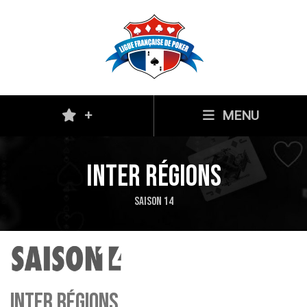
+
MENU
Inter régions
SAISON 14
inter régions