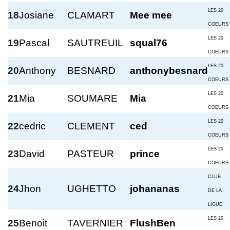
LES 20
18
Josiane
CLAMART
Mee mee
COEURS
LES 20
19
Pascal
SAUTREUIL
squal76
COEURS
LES 20
20
Anthony
BESNARD
anthonybesnard
COEURS
LES 20
21
Mia
SOUMARE
Mia
COEURS
LES 20
22
cedric
CLEMENT
ced
COEURS
LES 20
23
David
PASTEUR
prince
COEURS
CLUB
24
Jhon
UGHETTO
johananas
DE LA
LIGUE
LES 20
25
Benoit
TAVERNIER
FlushBen