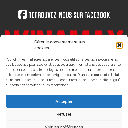
Retrouvez-nous sur Facebook
Gérer le consentement aux
cookies
Pour offrir les meilleures expériences, nous utilisons des technologies telles
que les cookies pour stocker et/ou accéder aux informations des appareils. Le
fait de consentir à ces technologies nous permettra de traiter des données
telles que le comportement de navigation ou les ID uniques sur ce site. Le fait
de ne pas consentir ou de retirer son consentement peut avoir un effet négatif
sur certaines caractéristiques et fonctions.
LIGUE FRANCAISE DE POKER
Nous
contacter : contact@laliguedepoker.org
Accepter
Refuser
Voir les préférences