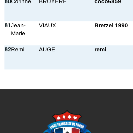
80
Corinne
BRUYERE
coco6859
81
Jean-
VIAUX
Bretzel 1990
Marie
82
Remi
AUGE
remi