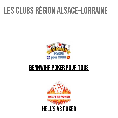
Les clubs région Alsace-Lorraine
BENNWIHR POKER POUR TOUS
HELL’S AS POKER