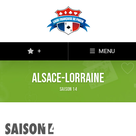
+
MENU
Alsace-Lorraine
SAISON 14