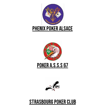
PHENIX POKER ALSACE
POKER A.S.S.S 67
Strasbourg Poker Club