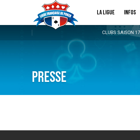
LA LIGUE
INFOS
CLUBS SAISON 17
Presse