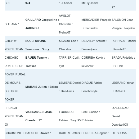
BRIE
974
: JLKaiser
McFly assist
77
AMELOT
GAILLARD Jacqueline :
MERCADIER François
SALOMON Jean-
SLTEAM77
Christelle :
JAKINOU
: Chattardos
Philippe : Papidou
Meline07
CHEVRY
SOULIYAVONG
SIGAUD Eric :
DESAILLY Antoine :
PERRAULT Daniel
POKER TEAM
Somboun : Sony
Chacalus
Bernardpeur
: Kounta77
CHICAGO
BAUER Tommy :
TARRIER Cyril :
CORREIA Kevin :
BRAGA Frédéric :
POKER CLUB
Tomsko
cyrt
kevinco91
FBDIT91
FOYER RURAL
DE MOURS
LEMIERE Daniel
DIAGUE Adrian :
LEGRAND Yohan
MARAIS Julien : Baloo
SECTION
: Dan-Lems
Bonobostyle
: HAN-YO
POKER
FRENCH
D’ASCENZO
VIOSSANGES Jean-
FOURNEUF
LAMI Sabine :
POKER TEAM
Daniel :
Claude : JC
Fabien : Tony 95
Rubisolo
95
Danydan095
CHAUMONTEL
SALCEDE Xavier :
HABERT Peters
FERREIRA Rogerio :
DE SOUSA