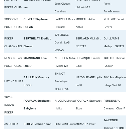
Jean-Claude :
Anne :
POKER CLUB
met
philbreizh22
Casaltura
Anne2vannes
SOISSONS
CUVELE Stéphane :
LAURENT Bruce
MOREAU Arthur :
PHILIPPE Benoit :
POKER CLUB
POLAK
: Brushki
Arthur
Benzer
SATIZELLE
POKER
BERTHELAY Elodie :
BERNARD Mickaël :
GUILLAUME
David : L’AS
CHALONNAIS
Elostar
NESTAS
Mathys : SAYEN
VEGAS
RESSONS AS
MARCHAND Loic :
NICHIFOR Mihai
DEBARQUE Franck :
JULLIEN Thomas
POKER CLUB
lolok7
: Mihai 422
Boull
: Junior
THINOT
BAILLEUX Gregory :
NAIT-SLIMANE Lydia :
AVY Jean-Baptiste
L’ETINCELLE 2
Frédérique :
BGGB
Lili60
: Ange Vert 60
JEANNEVA
VOVES
POUPAUX Stephane :
RIVOLTA Michael
POUPAUX Stephane :
PERDEREAU
INSTANT
Babylone
: Mike
Skatt
Clément : Clem.P
POKER
TAVERNINI
AS POKER
ETHEVE Johan : zion-
LOMBARD Julien
MIRANDA Paul :
Thibault : KLONE