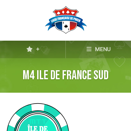
+
MENU
M4 Ile de France Sud