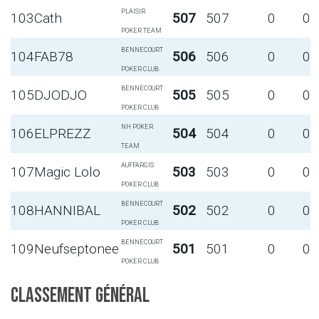
PLAISIR
103
Cath
507
507
0
0
POKER TEAM
BENNECOURT
104
FAB78
506
506
0
0
POKER CLUB
BENNECOURT
105
DJODJO
505
505
0
0
POKER CLUB
NH POKER
106
ELPREZZ
504
504
0
0
TEAM
AUFFARGIS
107
Magic Lolo
503
503
0
0
POKER CLUB
BENNECOURT
108
HANNIBAL
502
502
0
0
POKER CLUB
BENNECOURT
109
Neufseptonee
501
501
0
0
POKER CLUB
Classement général