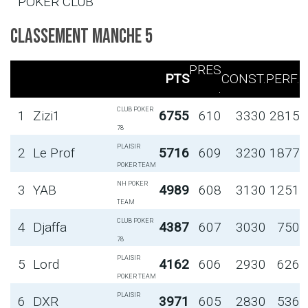
POKER CLUB
Classement manche 5
PRES
PTS
CONST.
PERF.
.
CLUB POKER
1
Zizi1
6755
610
3330
2815
78
PLAISIR
2
Le Prof
5716
609
3230
1877
POKER TEAM
NH POKER
3
YAB
4989
608
3130
1251
TEAM
CLUB POKER
4
Djaffa
4387
607
3030
750
78
PLAISIR
5
Lord
4162
606
2930
626
POKER TEAM
PLAISIR
6
DXR
3971
605
2830
536