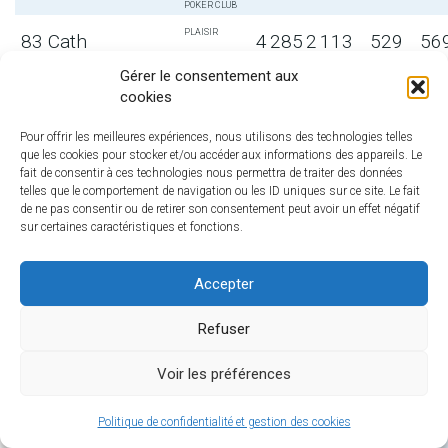
POKER CLUB
PLAISIR
83
Cath
4 285
2 113
529
56
POKER TEAM
Gérer le consentement aux
PLAISIR
84
Gambler
4 190
561
558
51
cookies
POKER TEAM
Pour offrir les meilleures expériences, nous utilisons des technologies telles
CLUB
que les cookies pour stocker et/ou accéder aux informations des appareils. Le
85
Le Nettoyeur
4 005
522
582
1 80
NEAUPHLEEN
fait de consentir à ces technologies nous permettra de traiter des données
telles que le comportement de navigation ou les ID uniques sur ce site. Le fait
DE POKER
de ne pas consentir ou de retirer son consentement peut avoir un effet négatif
PLAISIR
86
Nymphéa
3 894
529
527
57
sur certaines caractéristiques et fonctions.
POKER TEAM
AUFFARGIS
87
DAN 23
3 832
510
578
52
Accepter
POKER CLUB
Refuser
AUFFARGIS
88
Gull
3 695
575
505
52
POKER CLUB
Voir les préférences
DREUX POKER
89
La prof
3 634
548
2 012
57
CLUB
Politique de confidentialité et gestion des cookies
CLUB