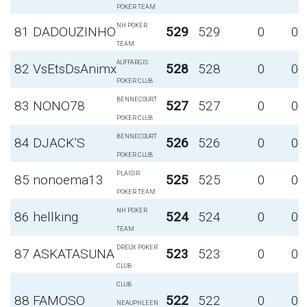
POKER TEAM
NH POKER
81
DADOUZINHO
529
529
0
0
TEAM
AUFFARGIS
82
VsEtsDsAnimx
528
528
0
0
POKER CLUB
BENNECOURT
83
NONO78
527
527
0
0
POKER CLUB
BENNECOURT
84
DJACK’S
526
526
0
0
POKER CLUB
PLAISIR
85
nonoema13
525
525
0
0
POKER TEAM
NH POKER
86
hellking
524
524
0
0
TEAM
DREUX POKER
87
ASKATASUNA
523
523
0
0
CLUB
CLUB
88
FAMOSO
522
522
0
0
NEAUPHLEEN