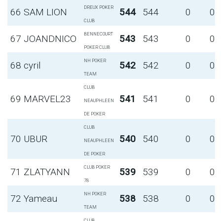
DREUX POKER
66
SAM LION
544
544
0
0
CLUB
BENNECOURT
67
JOANDNICO
543
543
0
0
POKER CLUB
NH POKER
68
cyril
542
542
0
0
TEAM
CLUB
69
MARVEL23
541
541
0
0
NEAUPHLEEN
DE POKER
CLUB
70
UBUR
540
540
0
0
NEAUPHLEEN
DE POKER
CLUB POKER
71
ZLATYANN
539
539
0
0
78
NH POKER
72
Yameau
538
538
0
0
TEAM
CLUB