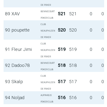
DE POKER
BENNECOURT
89
XAV
521
521
0
0
POKER CLUB
CLUB
90
poupette
520
520
0
0
NEAUPHLEEN
DE POKER
CLUB
91
Fleur Jimi
519
519
0
0
NEAUPHLEEN
DE POKER
BENNECOURT
92
Dadoo78
518
518
0
0
POKER CLUB
CLUB
93
Skalp
517
517
0
0
NEAUPHLEEN
DE POKER
AUFFARGIS
94
Noljad
516
516
0
0
POKER CLUB