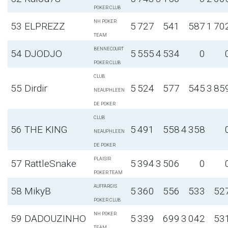
POKER CLUB
NH POKER
53
ELPREZZ
5 727
541
587
1 70
TEAM
BENNECOURT
54
DJODJO
5 555
4 534
0
POKER CLUB
CLUB
55
Dirdir
5 524
577
545
3 85
NEAUPHLEEN
DE POKER
CLUB
56
THE KING
5 491
558
4 358
NEAUPHLEEN
DE POKER
PLAISIR
57
RattleSnake
5 394
3 506
0
POKER TEAM
AUFFARGIS
58
MikyB
5 360
556
533
52
POKER CLUB
NH POKER
59
DADOUZINHO
5 339
699
3 042
53
TEAM