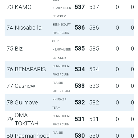
73
KAMO
537
537
0
0
NEAUPHLEEN
DE POKER
BENNECOURT
74
Nissabella
536
536
0
0
POKER CLUB
CLUB
75
Biz
535
535
0
0
NEAUPHLEEN
DE POKER
BENNECOURT
76
BENAPARIS
534
534
0
0
POKER CLUB
PLAISIR
77
Cashew
533
533
0
0
POKER TEAM
NH POKER
78
Guimove
532
532
0
0
TEAM
OMA
BENNECOURT
79
531
531
0
0
TOKITAH
POKER CLUB
PLAISIR
80
Pacmanhood
530
530
0
0