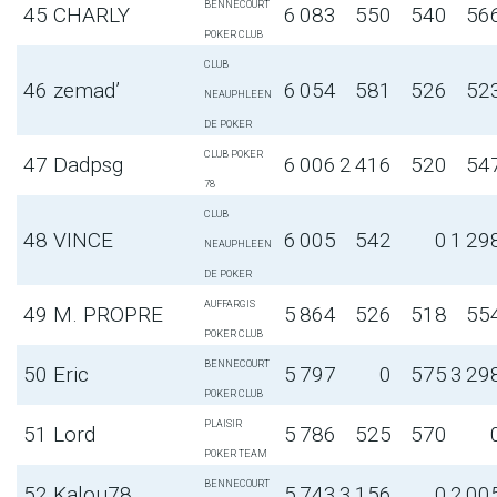
BENNECOURT
45
CHARLY
6 083
550
540
56
POKER CLUB
CLUB
46
zemad’
6 054
581
526
52
NEAUPHLEEN
DE POKER
CLUB POKER
47
Dadpsg
6 006
2 416
520
54
78
CLUB
48
VINCE
6 005
542
0
1 29
NEAUPHLEEN
DE POKER
AUFFARGIS
49
M. PROPRE
5 864
526
518
55
POKER CLUB
BENNECOURT
50
Eric
5 797
0
575
3 29
POKER CLUB
PLAISIR
51
Lord
5 786
525
570
POKER TEAM
BENNECOURT
52
Kalou78
5 743
3 156
0
2 00