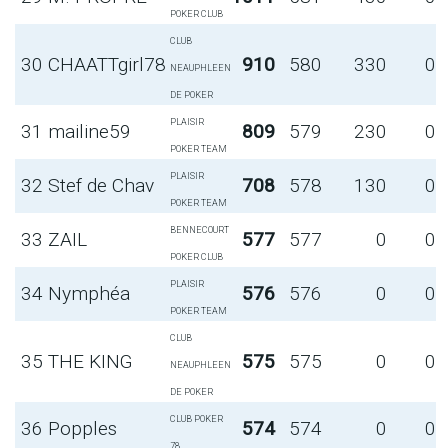
POKER CLUB
CLUB
30
CHAATTgirl78
910
580
330
0
NEAUPHLEEN
DE POKER
PLAISIR
31
mailine59
809
579
230
0
POKER TEAM
PLAISIR
32
Stef de Chav
708
578
130
0
POKER TEAM
BENNECOURT
33
ZAIL
577
577
0
0
POKER CLUB
PLAISIR
34
Nymphéa
576
576
0
0
POKER TEAM
CLUB
35
THE KING
575
575
0
0
NEAUPHLEEN
DE POKER
CLUB POKER
36
Popples
574
574
0
0
78