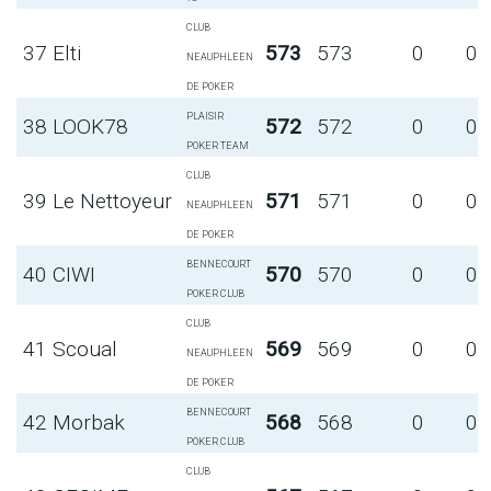
CLUB
37
Elti
573
573
0
0
NEAUPHLEEN
DE POKER
PLAISIR
38
LOOK78
572
572
0
0
POKER TEAM
CLUB
39
Le Nettoyeur
571
571
0
0
NEAUPHLEEN
DE POKER
BENNECOURT
40
CIWI
570
570
0
0
POKER CLUB
CLUB
41
Scoual
569
569
0
0
NEAUPHLEEN
DE POKER
BENNECOURT
42
Morbak
568
568
0
0
POKER CLUB
CLUB