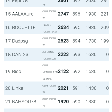
14
Fépi.78
2861
597
2030
234
78
CLUB POKER
15
AALAAure
2747
596
1930
221
78
PLAISIR
16
ROQUETTE
2634
595
1830
209
POKER TEAM
CLUB POKER
17
Dadpsg
2523
594
1730
199
78
AUFFARGIS
18
DAN 23
2223
593
1630
0
POKER CLUB
CLUB
19
Rico
2122
592
1530
0
NEAUPHLEEN
DE POKER
CLUB POKER
20
Linka
2021
591
1430
0
78
CLUB POKER
21
BAHSOU78
1920
590
1330
0
78