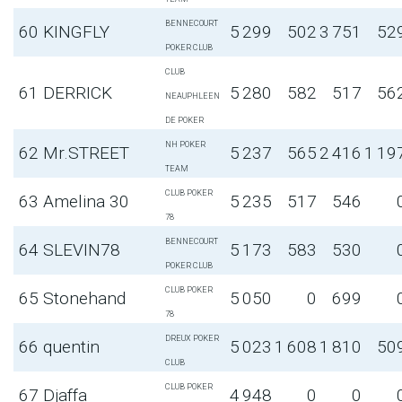
BENNECOURT
60
KINGFLY
5 299
502
3 751
52
POKER CLUB
CLUB
61
DERRICK
5 280
582
517
56
NEAUPHLEEN
DE POKER
NH POKER
62
Mr.STREET
5 237
565
2 416
1 19
TEAM
CLUB POKER
63
Amelina 30
5 235
517
546
78
BENNECOURT
64
SLEVIN78
5 173
583
530
POKER CLUB
CLUB POKER
65
Stonehand
5 050
0
699
78
DREUX POKER
66
quentin
5 023
1 608
1 810
50
CLUB
CLUB POKER
67
Djaffa
4 948
0
0