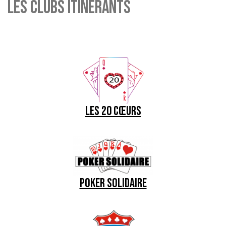
Les clubs itinérants
LES 20 cœurs
PoKER SOLIDAIRE