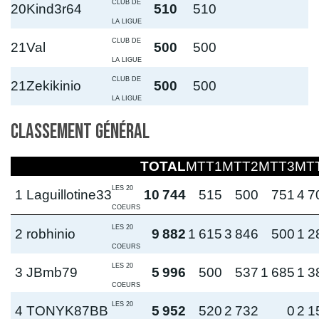
CLUB DE
20
Kind3r64
510
510
LA LIGUE
CLUB DE
21
Val
500
500
LA LIGUE
CLUB DE
21
Zekikinio
500
500
LA LIGUE
Classement général
TOTAL
MTT1
MTT2
MTT3
MT
LES 20
1
Laguillotine33
10 744
515
500
751
4 7
COEURS
LES 20
2
robhinio
9 882
1 615
3 846
500
1 2
COEURS
LES 20
3
JBmb79
5 996
500
537
1 685
1 3
COEURS
LES 20
4
TONYK87BB
5 952
520
2 732
0
2 1