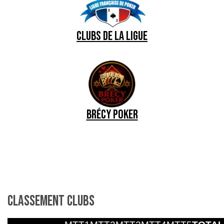
Clubs de la Ligue
Brécy Poker
Classement clubs