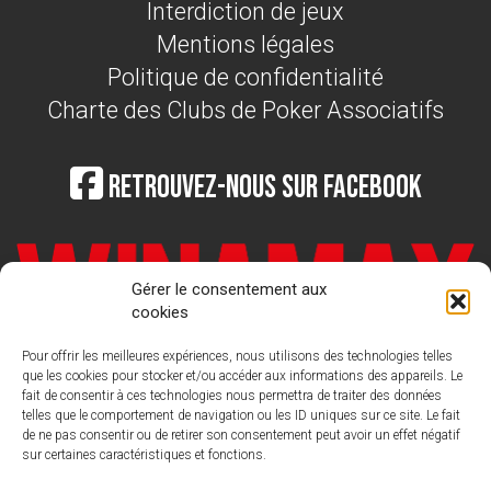
Interdiction de jeux
Mentions légales
Politique de confidentialité
Charte des Clubs de Poker Associatifs
Retrouvez-nous sur Facebook
Gérer le consentement aux
cookies
Pour offrir les meilleures expériences, nous utilisons des technologies telles
que les cookies pour stocker et/ou accéder aux informations des appareils. Le
fait de consentir à ces technologies nous permettra de traiter des données
telles que le comportement de navigation ou les ID uniques sur ce site. Le fait
de ne pas consentir ou de retirer son consentement peut avoir un effet négatif
sur certaines caractéristiques et fonctions.
LIGUE FRANCAISE DE POKER
Nous