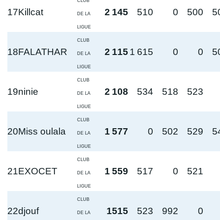
CLUB
17
Killcat
2 145
510
0
500
5
DE LA
LIGUE
CLUB
18
FALATHAR
2 115
1 615
0
0
5
DE LA
LIGUE
CLUB
19
ninie
2 108
534
518
523
DE LA
LIGUE
CLUB
20
Miss oulala
1 577
0
502
529
5
DE LA
LIGUE
CLUB
21
EXOCET
1 559
517
0
521
DE LA
LIGUE
CLUB
22
djouf
1515
523
992
0
DE LA