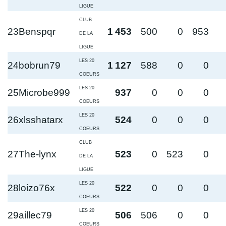
LIGUE
CLUB
23
Benspqr
1 453
500
0
953
DE LA
LIGUE
LES 20
24
bobrun79
1 127
588
0
0
COEURS
LES 20
25
Microbe999
937
0
0
0
COEURS
LES 20
26
xlsshatarx
524
0
0
0
COEURS
CLUB
27
The-lynx
523
0
523
0
DE LA
LIGUE
LES 20
28
loizo76x
522
0
0
0
COEURS
LES 20
29
aillec79
506
506
0
0
COEURS