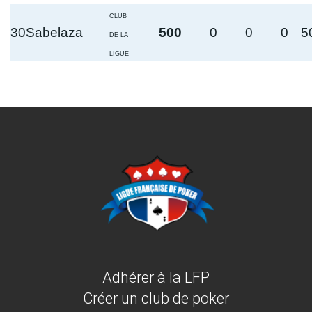
CLUB
30
Sabelaza
500
0
0
0
5
DE LA
LIGUE
Adhérer à la LFP
Créer un club de poker