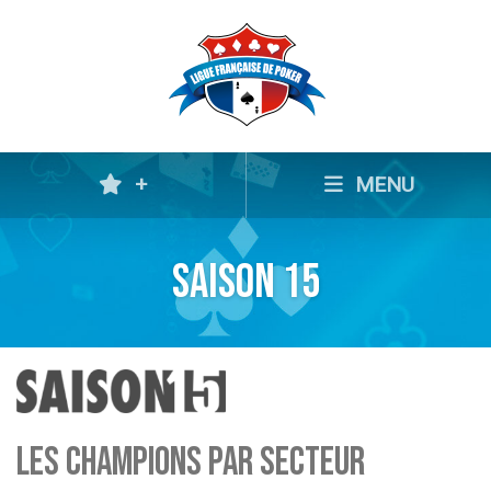
+
MENU
SAISON 15
Les CHAMPIONS PAR SECTEUR