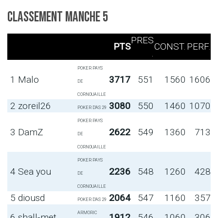
Classement manche 5
PRES
PTS
CONST.
PERF.
.
POKER PAYS
1
Malo
3717
551
1560
1606
DE
CORNOUAILLE
2
zoreil26
3080
550
1460
1070
POKER D’AS 29
POKER PAYS
3
DamZ
2622
549
1360
713
DE
CORNOUAILLE
POKER PAYS
4
Sea you
2236
548
1260
428
DE
CORNOUAILLE
5
diousd
2064
547
1160
357
POKER D’AS 29
ARMORIC
6
shall-met
1912
546
1060
306