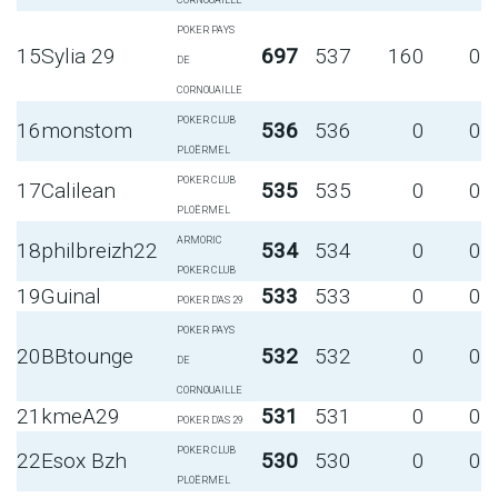
CORNOUAILLE
POKER PAYS
15
Sylia 29
697
537
160
0
DE
CORNOUAILLE
POKER CLUB
16
monstom
536
536
0
0
PLOËRMEL
POKER CLUB
17
Calilean
535
535
0
0
PLOËRMEL
ARMORIC
18
philbreizh22
534
534
0
0
POKER CLUB
19
Guinal
533
533
0
0
POKER D’AS 29
POKER PAYS
20
BBtounge
532
532
0
0
DE
CORNOUAILLE
21
kmeA29
531
531
0
0
POKER D’AS 29
POKER CLUB
22
Esox Bzh
530
530
0
0
PLOËRMEL