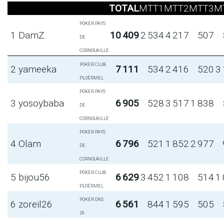
TOTAL
MTT1
MTT2
MTT3
M
POKER PAYS
1
DamZ
10 409
2 534
4 217
507
DE
CORNOUAILLE
POKER CLUB
2
yameeka
7 111
534
2 416
520
3
PLOËRMEL
POKER PAYS
3
yosoybaba
6 905
528
3 517
1 838
DE
CORNOUAILLE
POKER PAYS
4
Olam
6 796
521
1 852
2 977
DE
CORNOUAILLE
POKER CLUB
5
bijou56
6 629
3 452
1 108
514
1
PLOËRMEL
POKER D’AS
6
zoreil26
6 561
844
1 595
505
29