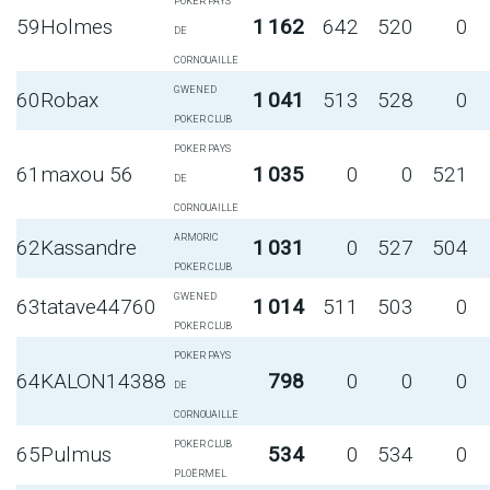
POKER PAYS
59
Holmes
1 162
642
520
0
DE
CORNOUAILLE
GWENED
60
Robax
1 041
513
528
0
POKER CLUB
POKER PAYS
61
maxou 56
1 035
0
0
521
DE
CORNOUAILLE
ARMORIC
62
Kassandre
1 031
0
527
504
POKER CLUB
GWENED
63
tatave44760
1 014
511
503
0
POKER CLUB
POKER PAYS
64
KALON14388
798
0
0
0
DE
CORNOUAILLE
POKER CLUB
65
Pulmus
534
0
534
0
PLOËRMEL