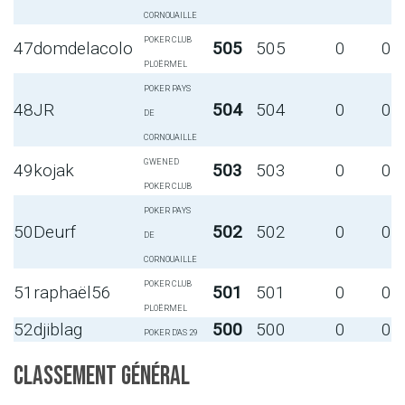
CORNOUAILLE
POKER CLUB
47
domdelacolo
505
505
0
0
PLOËRMEL
POKER PAYS
48
JR
504
504
0
0
DE
CORNOUAILLE
GWENED
49
kojak
503
503
0
0
POKER CLUB
POKER PAYS
50
Deurf
502
502
0
0
DE
CORNOUAILLE
POKER CLUB
51
raphaël56
501
501
0
0
PLOËRMEL
52
djiblag
500
500
0
0
POKER D’AS 29
Classement général