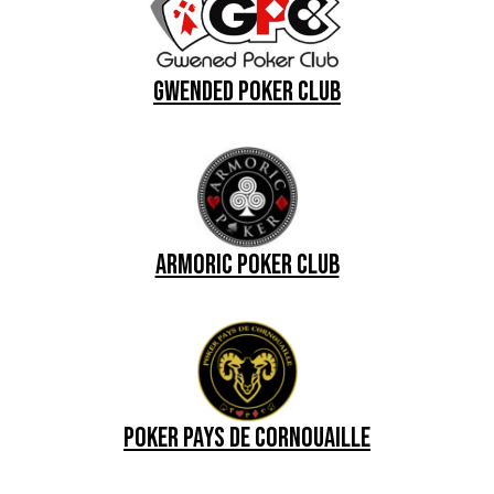
GWENDED POKER CLUB
ARMORIC poker club
poker pays de Cornouaille