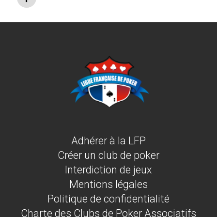
Adhérer à la LFP
Créer un club de poker
Interdiction de jeux
Mentions légales
Politique de confidentialité
Charte des Clubs de Poker Associatifs