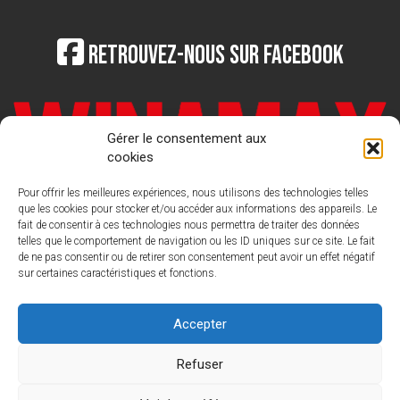
Retrouvez-nous sur Facebook
Gérer le consentement aux
cookies
Pour offrir les meilleures expériences, nous utilisons des technologies telles
que les cookies pour stocker et/ou accéder aux informations des appareils. Le
fait de consentir à ces technologies nous permettra de traiter des données
telles que le comportement de navigation ou les ID uniques sur ce site. Le fait
de ne pas consentir ou de retirer son consentement peut avoir un effet négatif
sur certaines caractéristiques et fonctions.
LIGUE FRANCAISE DE POKER
Nous
contacter : contact@laliguedepoker.org
Accepter
Refuser