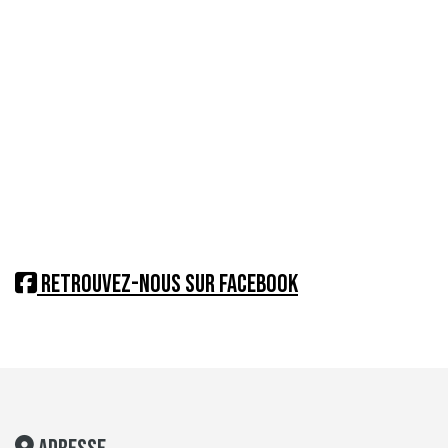
Retrouvez-nous sur Facebook