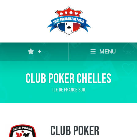
+
MENU
Club Poker Chelles
ILE DE FRANCE sud
Club Poker