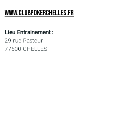
www.clubpokerchelles.fr
Lieu Entrainement :
29 rue Pasteur
77500 CHELLES