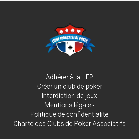
Adhérer à la LFP
Créer un club de poker
Interdiction de jeux
Mentions légales
Politique de confidentialité
Charte des Clubs de Poker Associatifs