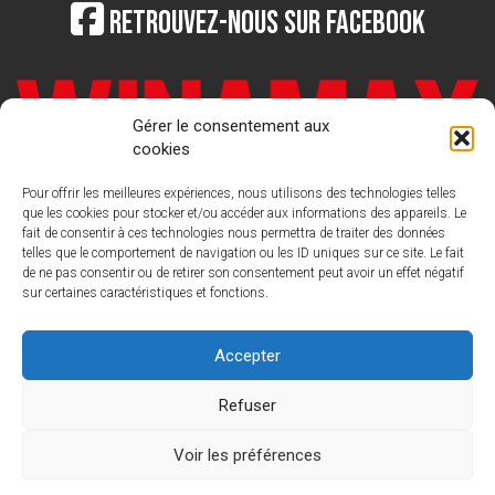
Retrouvez-nous sur Facebook
Gérer le consentement aux
cookies
Pour offrir les meilleures expériences, nous utilisons des technologies telles
que les cookies pour stocker et/ou accéder aux informations des appareils. Le
fait de consentir à ces technologies nous permettra de traiter des données
telles que le comportement de navigation ou les ID uniques sur ce site. Le fait
de ne pas consentir ou de retirer son consentement peut avoir un effet négatif
sur certaines caractéristiques et fonctions.
LIGUE FRANCAISE DE POKER
Nous
contacter : contact@laliguedepoker.org
Accepter
Refuser
Voir les préférences