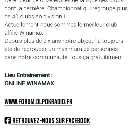
Détendeur de onze étoiles de la ligue des clubs
dont la dernière. Championnat qui regroupe plus
de 40 clubs en division I.
Actuellement nous sommes le meilleur club
affilié Winamax
Depuis plus de dix ans notre objectif à toujours
été de regrouper un maximum de personnes
dans notre communauté, tous ça gratuitement.
Lieu Entrainement :
ONLINE WINAMAX
www.forum.dlpokradio.fr
Retrouvez-nous sur Facebook