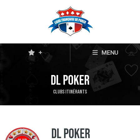
+
MENU
DL POKER
clubs itinérants
DL POKER