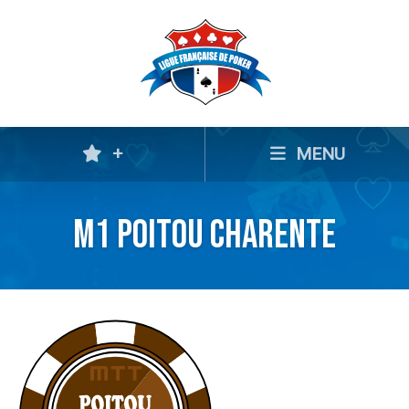
+
MENU
M1 Poitou Charente