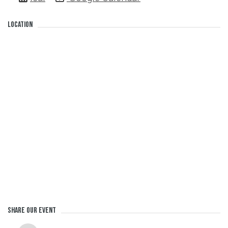
Location
Share our event