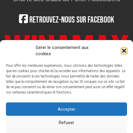
Retrouvez-nous sur Facebook
Gérer le consentement aux
cookies
Pour offrir les meilleures expériences, nous utilisons des technologies telles
que les cookies pour stocker et/ou accéder aux informations des appareils. Le
fait de consentir à ces technologies nous permettra de traiter des données
telles que le comportement de navigation ou les ID uniques sur ce site. Le fait
de ne pas consentir ou de retirer son consentement peut avoir un effet négatif
sur certaines caractéristiques et fonctions.
LIGUE FRANCAISE DE POKER
Nous
contacter : contact@laliguedepoker.org
Accepter
Refuser