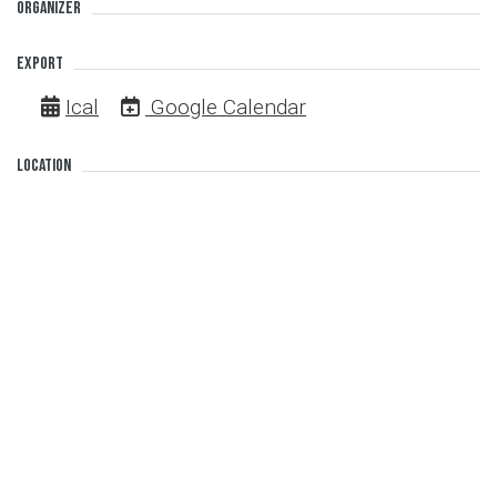
Organizer
Export
Ical
Google Calendar
Location