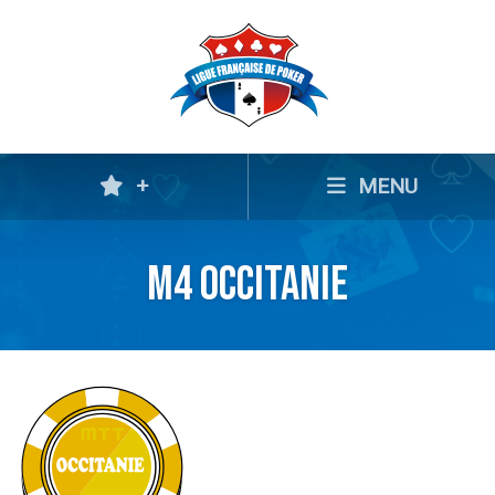
+
MENU
M4 Occitanie