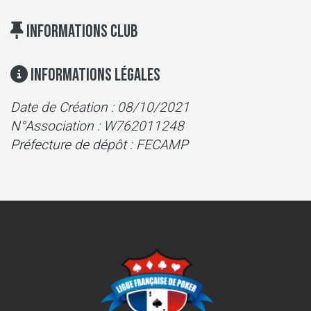
Informations Club
Informations Légales
Date de Création : 08/10/2021
N°Association : W762011248
Préfecture de dépôt : FECAMP