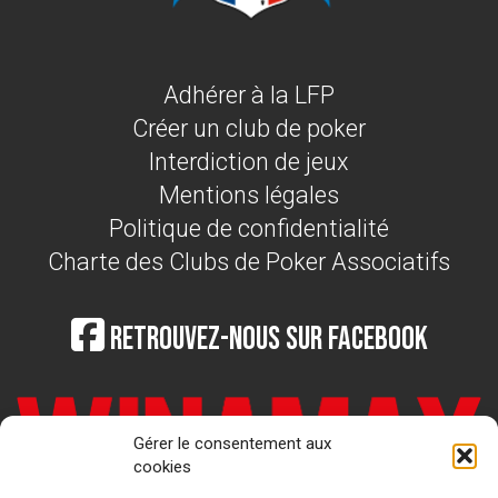
Adhérer à la LFP
Créer un club de poker
Interdiction de jeux
Mentions légales
Politique de confidentialité
Charte des Clubs de Poker Associatifs
Retrouvez-nous sur Facebook
Gérer le consentement aux
cookies