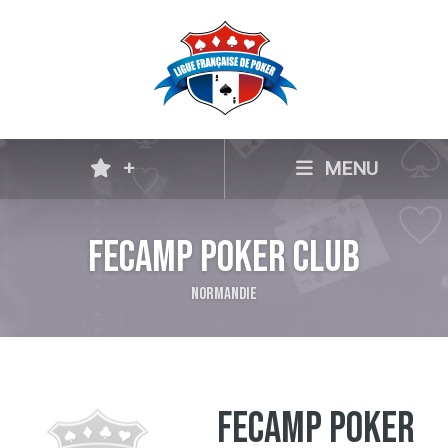
+
MENU
Fecamp Poker Club
Normandie
Fecamp Poker