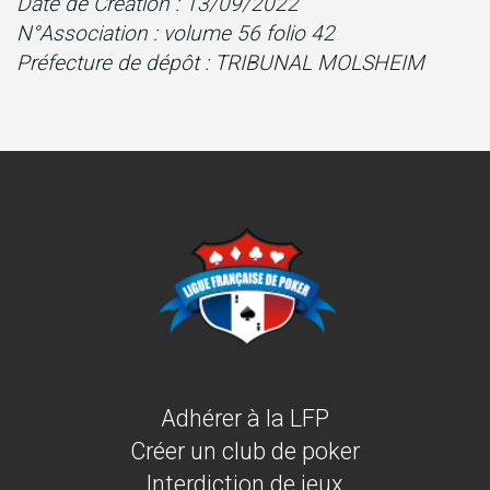
Date de Création : 13/09/2022
N°Association : volume 56 folio 42
Préfecture de dépôt : TRIBUNAL MOLSHEIM
Adhérer à la LFP
Créer un club de poker
Interdiction de jeux