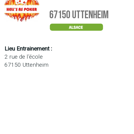
67150 uttenheim
Lieu Entrainement :
2 rue de l’école
67150 Uttenheim