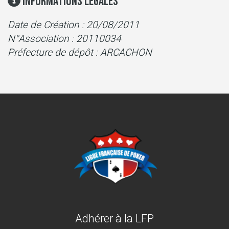
Informations Légales
Date de Création :
20/08/2011
N°Association :
20110034
Préfecture de dépôt : ARCACHON
Adhérer à la LFP