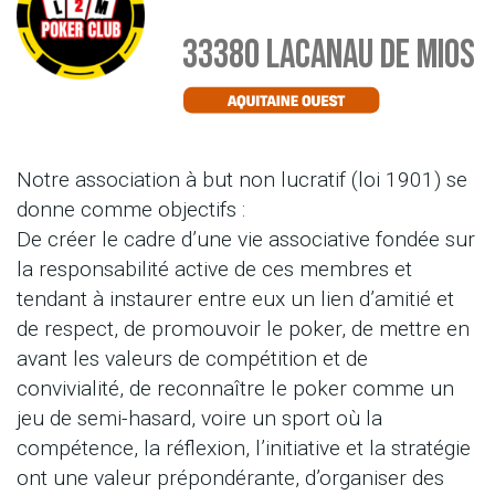
33380
LACANAU DE MIOS
Notre association à but non lucratif (loi 1901) se
donne comme objectifs :
De créer le cadre d’une vie associative fondée sur
la responsabilité active de ces membres et
tendant à instaurer entre eux un lien d’amitié et
de respect, de promouvoir le poker, de mettre en
avant les valeurs de compétition et de
convivialité, de reconnaître le poker comme un
jeu de semi-hasard, voire un sport où la
compétence, la réflexion, l’initiative et la stratégie
ont une valeur prépondérante, d’organiser des