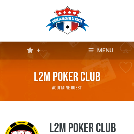
+
MENU
L2M Poker Club
AQUITAINE OUEST
L2M Poker Club