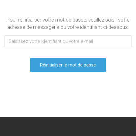
Pour réinitialiser votre mot de passe, veuillez saisir votre
adresse de messagerie ou votre identifiant ci-dessous.