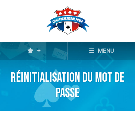
+
MENU
Réinitialisation du mot de
passe