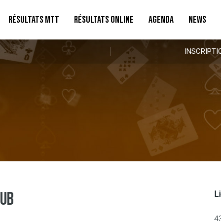
RÉSULTATS MTT
RÉSULTATS ONLINE
AGENDA
NEWS
INSCRIPTI
lub
Li
4