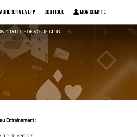
ADHÉRER À LA LFP
BOUTIQUE
MON COMPTE
ON GRATUITE DE VOTRE CLUB
eu Entrainement :
3 rue du vercors