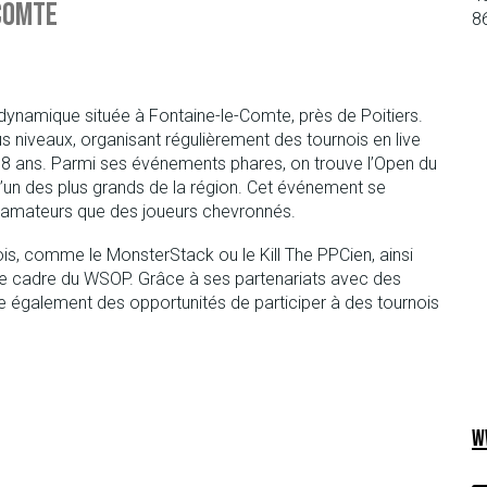
COMTE
8
 dynamique située à Fontaine-le-Comte, près de Poitiers.
 niveaux, organisant régulièrement des tournois en live
e 18 ans. Parmi ses événements phares, on trouve l’Open du
’un des plus grands de la région. Cet événement se
des amateurs que des joueurs chevronnés.
s, comme le MonsterStack ou le Kill The PPCien, ainsi
le cadre du WSOP. Grâce à ses partenariats avec des
 également des opportunités de participer à des tournois
w