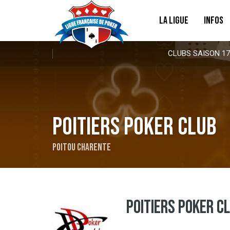
LA LIGUE
INFOS
CLUBS SAISON 17
Poitiers Poker Club
POITOU CHARENTE
Poitiers Poker C