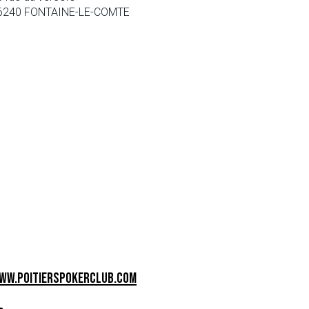
6240 FONTAINE-LE-COMTE
ww.poitierspokerclub.com