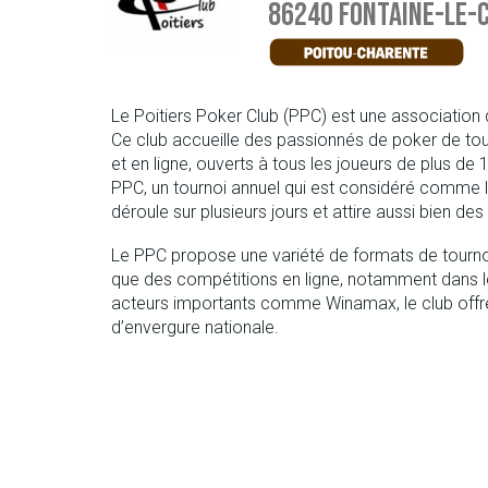
86240 FONTAINE-LE-
Le Poitiers Poker Club (PPC) est une association
Ce club accueille des passionnés de poker de tous
et en ligne, ouverts à tous les joueurs de plus d
PPC, un tournoi annuel qui est considéré comme l
déroule sur plusieurs jours et attire aussi bien 
Le PPC propose une variété de formats de tournoi
que des compétitions en ligne, notamment dans 
acteurs importants comme Winamax, le club offre
d’envergure nationale.