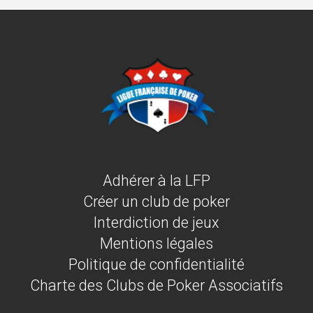
Adhérer à la LFP
Créer un club de poker
Interdiction de jeux
Mentions légales
Politique de confidentialité
Charte des Clubs de Poker Associatifs