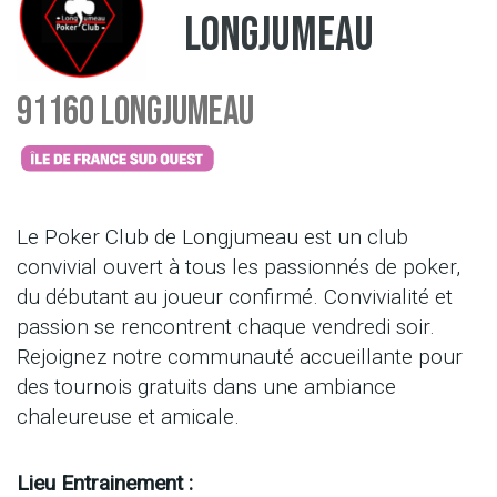
Longjumeau
91160 LONGJUMEAU
Le Poker Club de Longjumeau est un club
convivial ouvert à tous les passionnés de poker,
du débutant au joueur confirmé. Convivialité et
passion se rencontrent chaque vendredi soir.
Rejoignez notre communauté accueillante pour
des tournois gratuits dans une ambiance
chaleureuse et amicale.
Lieu Entrainement :