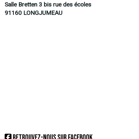
Salle Bretten 3 bis rue des écoles
91160 LONGJUMEAU
Retrouvez-nous sur Facebook