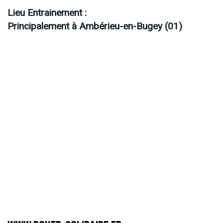
Lieu Entrainement :
Principalement à Ambérieu-en-Bugey (01)