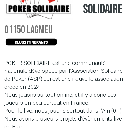
SOLIDAIRE
01150 LAGNIEU
POKER SOLIDAIRE est une communauté
nationale développée par l’Association Solidaire
de Poker (ASP) qui est une nouvelle association
créée en 2024.
Nous jouons surtout online, et il y a donc des
joueurs un peu partout en France.
Pour le live, nous jouons surtout dans l’Ain (01).
Nous avons plusieurs projets d’évènements live
en France.