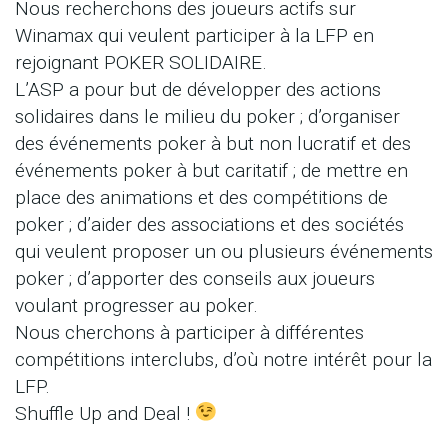
Nous recherchons des joueurs actifs sur
Winamax qui veulent participer à la LFP en
rejoignant POKER SOLIDAIRE.
L’ASP a pour but de développer des actions
solidaires dans le milieu du poker ; d’organiser
des événements poker à but non lucratif et des
événements poker à but caritatif ; de mettre en
place des animations et des compétitions de
poker ; d’aider des associations et des sociétés
qui veulent proposer un ou plusieurs événements
poker ; d’apporter des conseils aux joueurs
voulant progresser au poker.
Nous cherchons à participer à différentes
compétitions interclubs, d’où notre intérêt pour la
LFP.
Shuffle Up and Deal !