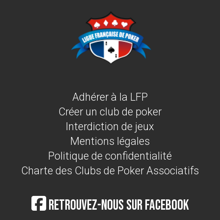
Adhérer à la LFP
Créer un club de poker
Interdiction de jeux
Mentions légales
Politique de confidentialité
Charte des Clubs de Poker Associatifs
Retrouvez-nous sur Facebook