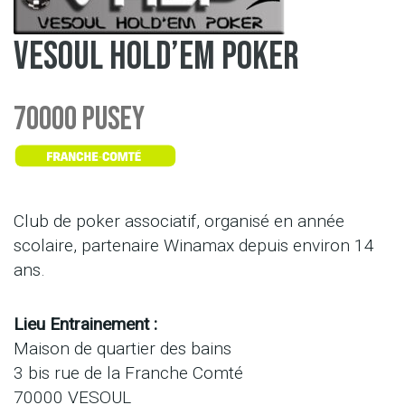
Vesoul Hold’em Poker
70000 PUSEY
Club de poker associatif, organisé en année
scolaire, partenaire Winamax depuis environ 14
ans.
Lieu Entrainement :
Maison de quartier des bains
3 bis rue de la Franche Comté
70000 VESOUL