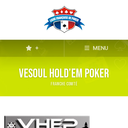
+
MENU
Vesoul Hold’em Poker
Franche Comté