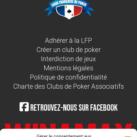
Adhérer à la LFP
Créer un club de poker
Interdiction de jeux
Mentions légales
Politique de confidentialité
Charte des Clubs de Poker Associatifs
Retrouvez-nous sur Facebook
Gérer le consentement aux