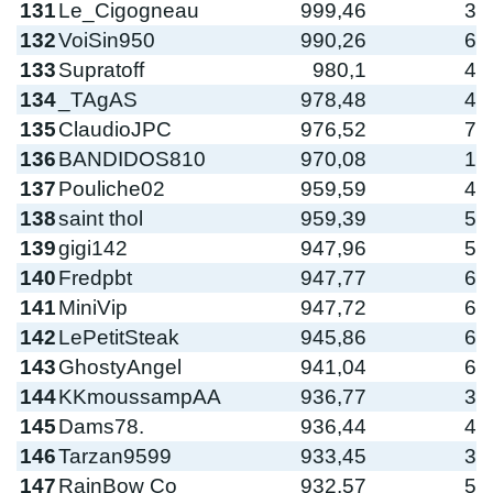
131
Le_Cigogneau
999,46
3
132
VoiSin950
990,26
6
133
Supratoff
980,1
4
134
_TAgAS
978,48
4
135
ClaudioJPC
976,52
7
136
BANDIDOS810
970,08
1
137
Pouliche02
959,59
4
138
saint thol
959,39
5
139
gigi142
947,96
5
140
Fredpbt
947,77
6
141
MiniVip
947,72
6
142
LePetitSteak
945,86
6
143
GhostyAngel
941,04
6
144
KKmoussampAA
936,77
3
145
Dams78.
936,44
4
146
Tarzan9599
933,45
3
147
RainBow Co
932,57
5