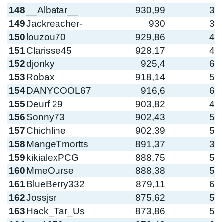
148
__Albatar__
930,99
3
149
Jackreacher-
930
3
150
louzou70
929,86
4
151
Clarisse45
928,17
4
152
djonky
925,4
6
153
Robax
918,14
5
154
DANYCOOL67
916,6
6
155
Deurf 29
903,82
4
156
Sonny73
902,43
5
157
Chichline
902,39
5
158
MangeTmortts
891,37
3
159
kikialexPCG
888,75
5
160
MmeOurse
888,38
5
161
BlueBerry332
879,11
6
162
Jossjsr
875,62
5
163
Hack_Tar_Us
873,86
5