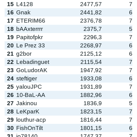
15
L4128
2477,57
7
16
Gnak
2441,82
6
17
ETERIM66
2376,78
7
18
bAAxterrrr
2375,7
5
19
Papitofpkr
2296,3
7
20
Le Prez 33
2268,97
6
21
g2bor
2125,12
6
22
Lebadinguet
2115,54
7
23
GoLudorAK
1947,92
7
24
steftiger
1933,08
6
25
yalouJPC
1931,89
7
26
10-BaL-AA
1882,96
6
27
Jakinou
1836,9
5
28
LeKparK
1823,15
7
29
louthur-acp
1816,44
7
30
FishOnTilt
1801,15
6
31
jo78140
1747,37
7