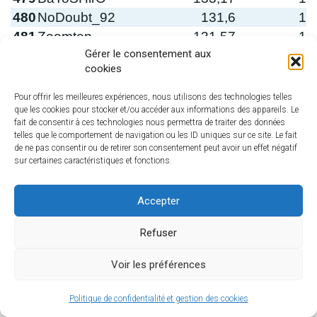
480
NoDoubt_92
131,6
1
481
Zoomten
131,57
1
Gérer le consentement aux
482
GomJabar28
131,25
1
cookies
483
JohnLocke
131,1
1
484
DANDIEK2002
130,45
1
Pour offrir les meilleures expériences, nous utilisons des technologies telles
que les cookies pour stocker et/ou accéder aux informations des appareils. Le
485
KeskiyAA
130,32
1
fait de consentir à ces technologies nous permettra de traiter des données
485
Peppino911
130,32
1
telles que le comportement de navigation ou les ID uniques sur ce site. Le fait
de ne pas consentir ou de retirer son consentement peut avoir un effet négatif
487
MrKwet-vhep
129,92
1
sur certaines caractéristiques et fonctions.
488
Castor614117
129,42
1
489
lady shadow
129,12
1
Accepter
490
EUPHORIAAA
128,82
1
491
ASSE91160
128,23
1
Refuser
492
Carpe_Diem
127,66
1
Voir les préférences
493
Vipere.19239
127,46
1
494
jprobin
125,68
1
Politique de confidentialité et gestion des cookies
495
AustraliaII
125,4
1