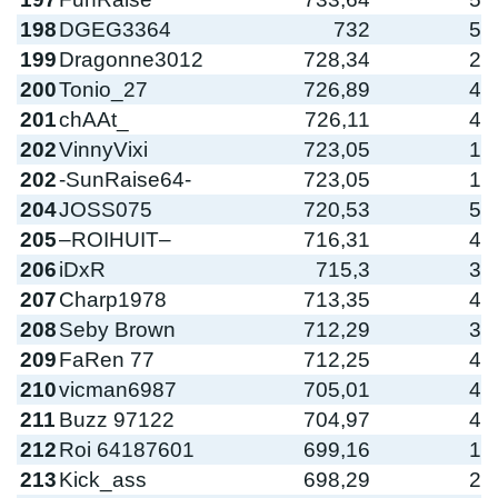
198
DGEG3364
732
5
199
Dragonne3012
728,34
2
200
Tonio_27
726,89
4
201
chAAt_
726,11
4
202
VinnyVixi
723,05
1
202
-SunRaise64-
723,05
1
204
JOSS075
720,53
5
205
–ROIHUIT–
716,31
4
206
iDxR
715,3
3
207
Charp1978
713,35
4
208
Seby Brown
712,29
3
209
FaRen 77
712,25
4
210
vicman6987
705,01
4
211
Buzz 97122
704,97
4
212
Roi 64187601
699,16
1
213
Kick_ass
698,29
2