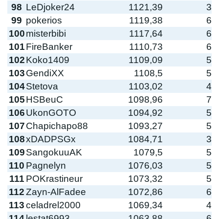
98
LeDjoker24
1121,39
3
99
pokerios
1119,38
6
100
misterbibi
1117,64
6
101
FireBanker
1110,73
6
102
Koko1409
1109,09
5
103
GendiXX
1108,5
5
104
Stetova
1103,02
4
105
HSBeuC
1098,96
7
106
UkonGOTO
1094,92
5
107
Chapichapo88
1093,27
5
108
xDADPSGx
1084,71
3
109
SangokuuAK
1079,5
5
110
Pagnelyn
1076,03
5
111
POKrastineur
1073,32
5
112
Zayn-AlFadee
1072,86
6
113
celadrel2000
1069,34
4
114
lestat6993
1063,88
6