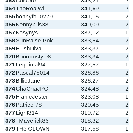
363
Cdidore
343,21
2
364
TheRealWill
341,69
2
365
bonnyfou0279
341,16
2
366
Kennykills33
340,09
2
367
Kasynys
337,12
1
368
SunRaise-Pok
333,54
2
369
FlushDiva
333,37
2
370
Bonobostyle8
333,34
2
371
Lequintal94
327,57
1
372
Pascal75014
326,86
2
373
BillieJane
326,27
2
374
ChaChaJPC
324,48
2
375
FranieJester
323,08
1
376
Patrice-78
320,45
2
377
Light314
319,72
2
378
_Maverick86_
318,32
2
379
TH3 CLOWN
317,58
1