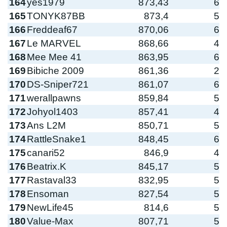
164
yes1979
873,43
6
165
TONYK87BB
873,4
5
166
Freddeaf67
870,06
6
167
Le MARVEL
868,66
4
168
Mee Mee 41
863,95
6
169
Bibiche 2009
861,36
2
170
DS-Sniper721
861,07
6
171
werallpawns
859,84
5
172
Johyol1403
857,41
4
173
Ans L2M
850,71
5
174
RattleSnake1
848,45
6
175
canari52
846,9
4
176
Beatrix.K
845,17
5
177
Rastaval33
832,95
5
178
Ensoman
827,54
5
179
NewLife45
814,6
5
180
Value-Max
807,71
5