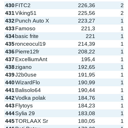
430
FITC2
226,36
2
431
Viking51
225,56
2
432
Punch Auto X
223,27
1
433
Famoso
221,3
1
434
basic frite
221
1
435
ronceocul19
214,39
1
436
Pierre12fr
208,22
1
437
ExcelliumAnt
195,4
1
438
zigano
192,65
1
439
J2b0use
191,95
1
440
WizardFlo
190,99
1
441
Balisolo64
190,44
1
442
Vodka polak
184,76
1
443
Flytoys
184,23
1
444
Sylia 29
183,08
1
445
TORLAAX Sr
180,05
1