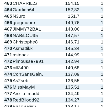
463
CHAPRIL.S
154,15
1
464
Gardien64
152,82
1
465
N3uro
151,7
1
466
gregmoore
149,76
1
467
JIMMY72BAL
148,06
1
468
NABiLOU95
147,57
1
469
Christophe8
146,71
1
470
Asmattikk
145,34
1
471
asteack
144,99
1
472
Pimousse7991
142,94
1
473
bill3490
140,68
1
474
ConSansGain.
137,09
1
475
As2seb
136,55
1
476
MissMayM
135,51
1
477
Are_u_madd
134,49
1
478
RedBllood92
134,27
1
479
BaToSHirO
133,17
1