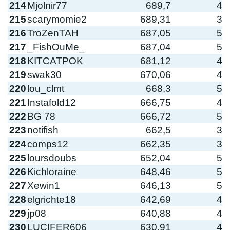
214
Mjolnir77
689,7
4
215
scarymomie2
689,31
3
216
TroZenTAH
687,05
5
217
_FishOuMe_
687,04
5
218
KITCATPOK
681,12
4
219
swak30
670,06
4
220
lou_clmt
668,3
5
221
Instafold12
666,75
4
222
BG 78
666,72
5
223
notifish
662,5
3
224
comps12
662,35
3
225
loursdoubs
652,04
5
226
Kichloraine
648,46
5
227
Xewin1
646,13
5
228
elgrichte18
642,69
4
229
jp08
640,88
4
230
LUCIFER606
630,91
4