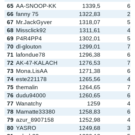
65
AA-SNOOP-KK
1339,5
6
66
fanny 75
1322,83
2
67
Mr.JackGyver
1318,07
5
68
Missclick92
1311,61
4
69
P4R4PP4
1302,01
5
70
dl-glouton
1299,01
7
71
lafondue78
1296,38
6
72
AK-47-KALACH
1276,53
7
73
Mona.LisAA
1271,38
6
74
este221178
1265,56
4
75
themalin
1264,65
7
76
dudu94000
1260,65
6
77
Wanatchy
1259
4
78
Mamatte33380
1258,83
6
79
azur_8907158
1252,98
4
80
YASRO
1249,68
3