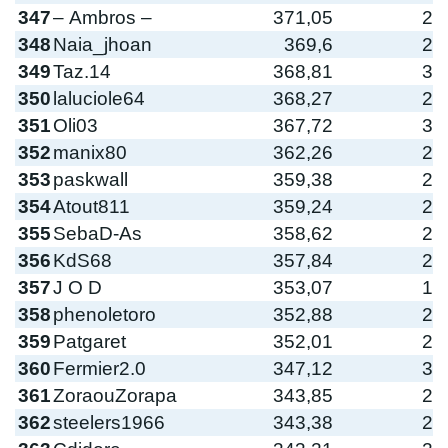
347
– Ambros –
371,05
2
348
Naia_jhoan
369,6
2
349
Taz.14
368,81
3
350
laluciole64
368,27
2
351
Oli03
367,72
3
352
manix80
362,26
2
353
paskwall
359,38
2
354
Atout811
359,24
2
355
SebaD-As
358,62
2
356
KdS68
357,84
2
357
J O D
353,07
1
358
phenoletoro
352,88
2
359
Patgaret
352,01
2
360
Fermier2.0
347,12
3
361
ZoraouZorapa
343,85
2
362
steelers1966
343,38
2