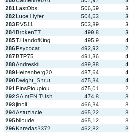
280
Catherine674
507,97
3
281
LastObs
506,59
3
282
Luce Hyfer
504,63
3
283
RV511
503,89
3
284
BrokenT7
499,8
3
285
T.HandofKing
495,9
4
286
Psycocat
492,92
2
287
BTP75
491,36
4
288
Andreskii
489,88
4
289
Heizenberg20
487,64
4
290
Dwight_Shrut
475,34
4
291
PinsPioupiou
475,01
2
292
SAintENiTUsh
474,8
3
293
jinoli
466,34
3
294
Astuziacie
465,22
3
295
biloude
465,12
3
296
Karedas3372
462,82
3