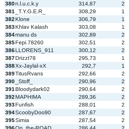
380
n.l.u.c.k.y
314,87
2
381
_T.Y.G.E.R_
308,29
1
382
Klone
306,79
1
383
Khlav Kalash
303,08
1
384
manu ds
302,89
2
385
Fepi.78260
302,51
2
386
LLORENS_911
300,12
2
387
Drizzt78
295,73
1
388
Xx-Jaylal-xX
292,7
1
389
TitusRvans
292,66
2
390
_Stoff_
290,96
2
391
Bloodydark02
290,64
2
392
MAPHIMA
289,36
2
393
Funfish
288,01
2
394
ScoobyDoo90
287,67
2
395
Simia
287,54
2
396
On_the-ROAD
286,44
2