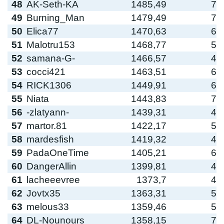
48
AK-Seth-KA
1485,49
7
49
Burning_Man
1479,49
7
50
Elica77
1470,63
6
51
Malotru153
1468,77
5
52
samana-G-
1466,57
4
53
cocci421
1463,51
6
54
RICK1306
1449,91
6
55
Niata
1443,83
7
56
-zlatyann-
1439,31
4
57
martor.81
1422,17
5
58
mardesfish
1419,32
4
59
PadaOneTime
1405,21
6
60
DangerAllin
1399,81
4
61
lacheeevree
1373,7
4
62
Jovtx35
1363,31
5
63
melous33
1359,46
5
64
DL-Nounours
1358,15
7