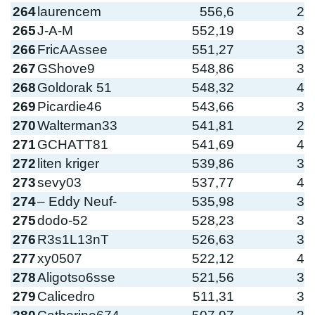
264
laurencem
556,6
2
265
J-A-M
552,19
3
266
FricAAssee
551,27
3
267
GShove9
548,86
3
268
Goldorak 51
548,32
4
269
Picardie46
543,66
3
270
Walterman33
541,81
2
271
GCHATT81
541,69
4
272
liten kriger
539,86
3
273
sevy03
537,77
4
274
– Eddy Neuf-
535,98
3
275
dodo-52
528,23
3
276
R3s1L13nT
526,63
3
277
xy0507
522,12
4
278
Aligotso6sse
521,56
3
279
Calicedro
511,31
3