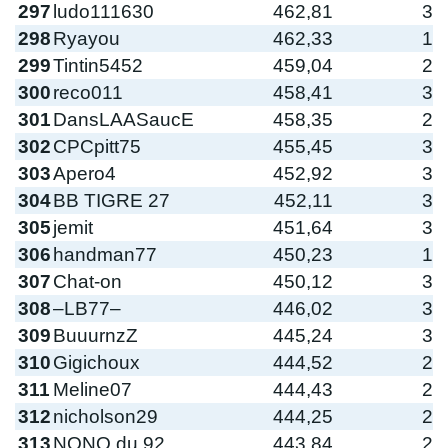
297
ludo111630
462,81
3
298
Ryayou
462,33
1
299
Tintin5452
459,04
2
300
reco011
458,41
3
301
DansLAASaucE
458,35
2
302
CPCpitt75
455,45
3
303
Apero4
452,92
3
304
BB TIGRE 27
452,11
3
305
jemit
451,64
3
306
handman77
450,23
1
307
Chat-on
450,12
3
308
–LB77–
446,02
3
309
BuuurnzZ
445,24
3
310
Gigichoux
444,52
2
311
Meline07
444,43
2
312
nicholson29
444,25
2
313
NONO du 92
443,84
2