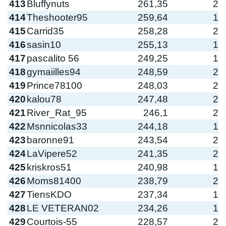
413
Bluffynuts
261,35
2
414
Theshooter95
259,64
1
415
Carrid35
258,28
2
416
sasin10
255,13
1
417
pascalito 56
249,25
1
418
gymaiilles94
248,59
2
419
Prince78100
248,03
2
420
kalou78
247,48
2
421
River_Rat_95
246,1
2
422
Msnnicolas33
244,18
1
423
baronne91
243,54
2
424
LaVipere52
241,35
2
425
kriskros51
240,98
1
426
Moms81400
238,79
2
427
TiensKDO
237,34
1
428
LE VETERAN02
234,26
1
429
Courtois-55
228,57
2