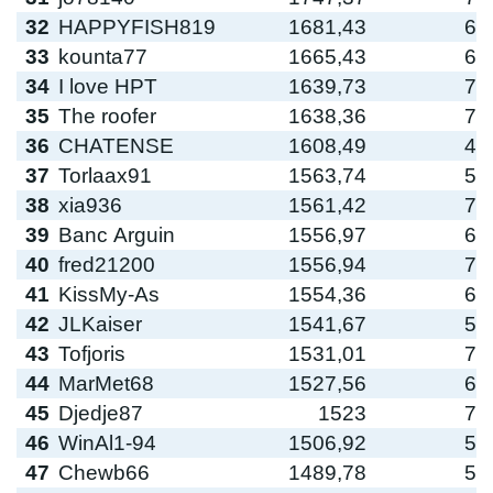
32
HAPPYFISH819
1681,43
6
33
kounta77
1665,43
6
34
I love HPT
1639,73
7
35
The roofer
1638,36
7
36
CHATENSE
1608,49
4
37
Torlaax91
1563,74
5
38
xia936
1561,42
7
39
Banc Arguin
1556,97
6
40
fred21200
1556,94
7
41
KissMy-As
1554,36
6
42
JLKaiser
1541,67
5
43
Tofjoris
1531,01
7
44
MarMet68
1527,56
6
45
Djedje87
1523
7
46
WinAl1-94
1506,92
5
47
Chewb66
1489,78
5