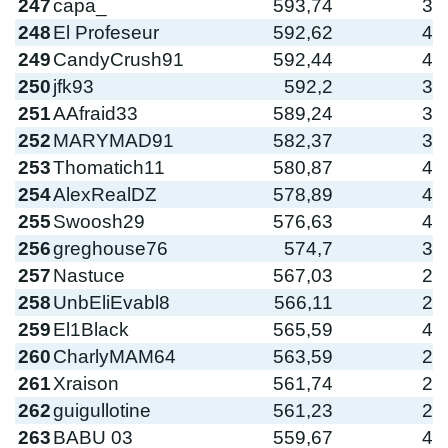
247
capa_
593,74
3
248
El Profeseur
592,62
4
249
CandyCrush91
592,44
4
250
jfk93
592,2
3
251
AAfraid33
589,24
3
252
MARYMAD91
582,37
3
253
Thomatich11
580,87
4
254
AlexRealDZ
578,89
4
255
Swoosh29
576,63
4
256
greghouse76
574,7
3
257
Nastuce
567,03
2
258
UnbEliEvabl8
566,11
2
259
El1Black
565,59
4
260
CharlyMAM64
563,59
2
261
Xraison
561,74
2
262
guigullotine
561,23
2
263
BABU 03
559,67
4