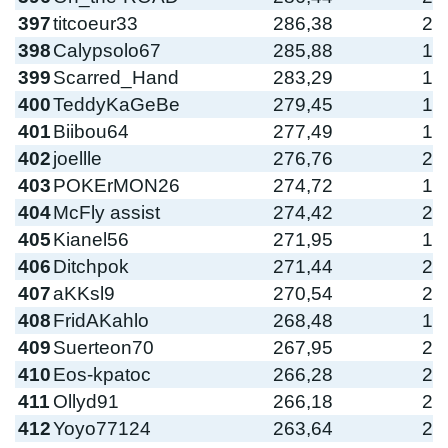
397
titcoeur33
286,38
2
398
Calypsolo67
285,88
1
399
Scarred_Hand
283,29
1
400
TeddyKaGeBe
279,45
1
401
Biibou64
277,49
1
402
joellle
276,76
2
403
POKErMON26
274,72
1
404
McFly assist
274,42
2
405
Kianel56
271,95
1
406
Ditchpok
271,44
2
407
aKKsl9
270,54
2
408
FridAKahlo
268,48
1
409
Suerteon70
267,95
2
410
Eos-kpatoc
266,28
2
411
Ollyd91
266,18
2
412
Yoyo77124
263,64
2