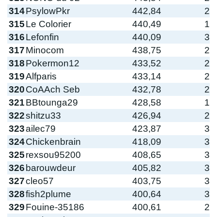
314
PsylowPkr
442,84
2
315
Le Colorier
440,49
1
316
Lefonfin
440,09
3
317
Minocom
438,75
2
318
Pokermon12
433,52
2
319
Alfparis
433,14
2
320
CoAAch Seb
432,78
2
321
BBtounga29
428,58
1
322
shitzu33
426,94
2
323
ailec79
423,87
3
324
Chickenbrain
418,09
3
325
rexsou95200
408,65
3
326
barouwdeur
405,82
3
327
cleo57
403,75
3
328
fish2plume
400,64
3
329
Fouine-35186
400,61
2