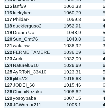
115
fanf69
1062,33
6
116
luckyken
1060,79
5
117
Phildar-
1059,8
5
118
duckferguso2
1052,91
4
119
Dream Up
1048,9
5
120
Sun_Cmt76
1048,8
6
121
walainw
1036,92
3
122
FERME TAMERE
1036,09
6
123
Aurk
1032,09
4
124
Naturel0510
1026,69
6
125
AyRToN_33410
1023,31
5
126
jifibi.V2
1016,68
6
127
JODEI_68
1015,46
6
128
ChichiNezuko
1008,62
5
129
yosoybaba
1007,15
4
130
JCWarrior211
1006,1
4