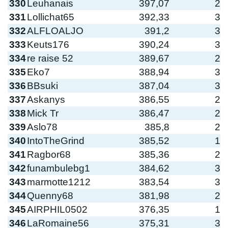
330
Leuhanais
397,07
2
331
Lollichat65
392,33
3
332
ALFLOALJO
391,2
3
333
Keuts176
390,24
3
334
re raise 52
389,67
2
335
Eko7
388,94
3
336
BBsuki
387,04
3
337
Askanys
386,55
2
338
Mick Tr
386,47
2
339
Aslo78
385,8
2
340
IntoTheGrind
385,52
1
341
Ragbor68
385,36
2
342
funambulebg1
384,62
3
343
marmotte1212
383,54
3
344
Quenny68
381,98
2
345
AIRPHIL0502
376,35
1
346
LaRomaine56
375,31
3