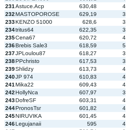
231
Astuce.Acp
630,48
4
232
MASTOPOROSE
629,19
3
233
KENZO 51000
628,6
3
234
tritus64
622,35
3
235
Cena67
620,72
4
236
Brebis Sale3
618,59
5
237
JPLoulou87
618,27
3
238
PPchristo
617,53
3
239
Shlidzy
613,73
4
240
JP 974
610,83
4
241
Mika22
609,43
4
242
HollyNca
607,97
3
243
DofreSF
603,31
4
244
PronosTsr
601,82
4
245
NIRUVIKA
601,45
4
246
Legujanaii
595
4