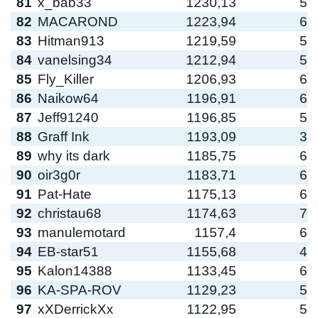
81
x_bab33
1230,13
5
82
MACAROND
1223,94
6
83
Hitman913
1219,59
5
84
vanelsing34
1212,94
5
85
Fly_Killer
1206,93
6
86
Naikow64
1196,91
6
87
Jeff91240
1196,85
5
88
Graff Ink
1193,09
3
89
why its dark
1185,75
6
90
oir3g0r
1183,71
6
91
Pat-Hate
1175,13
6
92
christau68
1174,63
7
93
manulemotard
1157,4
6
94
EB-star51
1155,68
4
95
Kalon14388
1133,45
6
96
KA-SPA-ROV
1129,23
5
97
xXDerrickXx
1122,95
5