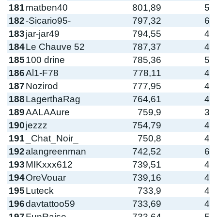
181
matben40
801,89
5
182
-Sicario95-
797,32
6
183
jar-jar49
794,55
4
184
Le Chauve 52
787,37
4
185
100 drine
785,36
5
186
Al1-F78
778,11
4
187
Nozirod
777,95
4
188
LagerthaRag
764,61
4
189
AALAAure
759,9
3
190
jezzz
754,79
4
191
_Chat_Noir_
750,8
4
192
alangreenman
742,52
6
193
MIKxxx612
739,51
4
194
OreVouar
739,16
4
195
Luteck
733,9
4
196
davtattoo59
733,69
4
197
FunRaise
733,64
5