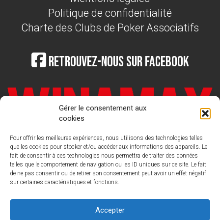
Politique de confidentialité
Charte des Clubs de Poker Associatifs
Retrouvez-nous sur Facebook
Gérer le consentement aux
cookies
Pour offrir les meilleures expériences, nous utilisons des technologies telles
que les cookies pour stocker et/ou accéder aux informations des appareils. Le
fait de consentir à ces technologies nous permettra de traiter des données
telles que le comportement de navigation ou les ID uniques sur ce site. Le fait
de ne pas consentir ou de retirer son consentement peut avoir un effet négatif
sur certaines caractéristiques et fonctions.
LIGUE FRANCAISE DE POKER
Nous
contacter : contact@laliguedepoker.org
Accepter