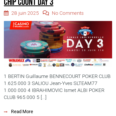
Chip count Day 3
28 juin 2025
No Comments
1 BERTIN Guillaume BENNECOURT POKER CLUB
1.625.000 3 SALIOU Jean-Yves SLTEAM77
1.000.000 4 IBRAHIMOVIC Ismet ALBI POKER
CLUB 965.000 5 […]
Read More