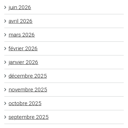
juin 2026
avril 2026
mars 2026
février 2026
janvier 2026
décembre 2025
novembre 2025
octobre 2025
septembre 2025