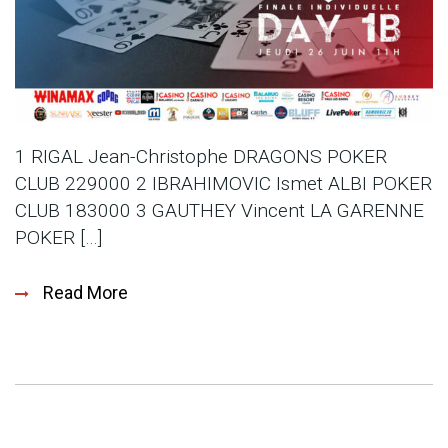
1 RIGAL Jean-Christophe DRAGONS POKER
CLUB 229000 2 IBRAHIMOVIC Ismet ALBI POKER
CLUB 183000 3 GAUTHEY Vincent LA GARENNE
POKER […]
Read More