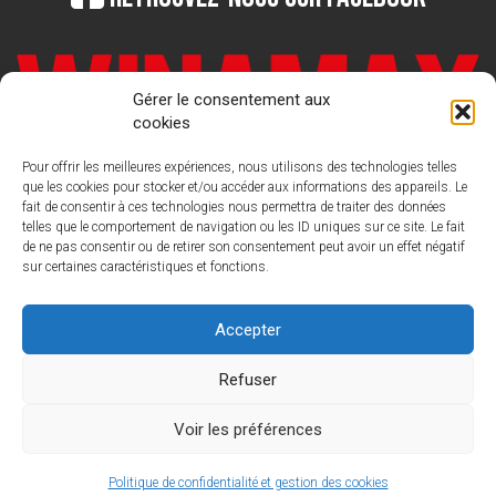
Gérer le consentement aux
cookies
Pour offrir les meilleures expériences, nous utilisons des technologies telles
que les cookies pour stocker et/ou accéder aux informations des appareils. Le
fait de consentir à ces technologies nous permettra de traiter des données
telles que le comportement de navigation ou les ID uniques sur ce site. Le fait
de ne pas consentir ou de retirer son consentement peut avoir un effet négatif
sur certaines caractéristiques et fonctions.
LIGUE FRANCAISE DE POKER
Nous
contacter : contact@laliguedepoker.org
Accepter
Refuser
Voir les préférences
Politique de confidentialité et gestion des cookies