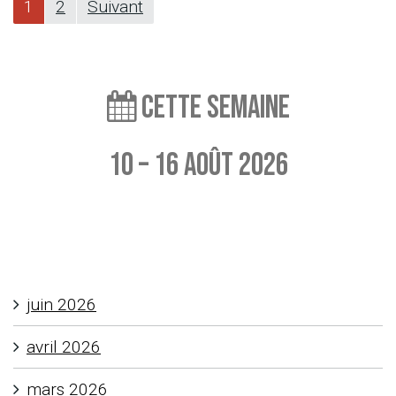
Pagination
1
2
Suivant
des
publications
Cette semaine
10 – 16 août 2026
Aucun événement à afficher
juin 2026
avril 2026
mars 2026