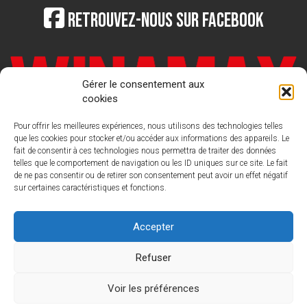
Retrouvez-nous sur Facebook
Gérer le consentement aux
cookies
Pour offrir les meilleures expériences, nous utilisons des technologies telles
que les cookies pour stocker et/ou accéder aux informations des appareils. Le
fait de consentir à ces technologies nous permettra de traiter des données
telles que le comportement de navigation ou les ID uniques sur ce site. Le fait
de ne pas consentir ou de retirer son consentement peut avoir un effet négatif
sur certaines caractéristiques et fonctions.
LIGUE FRANCAISE DE POKER
Nous
contacter : contact@laliguedepoker.org
Accepter
Refuser
Voir les préférences