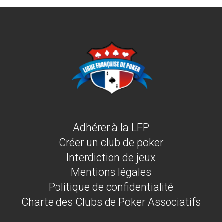
Adhérer à la LFP
Créer un club de poker
Interdiction de jeux
Mentions légales
Politique de confidentialité
Charte des Clubs de Poker Associatifs