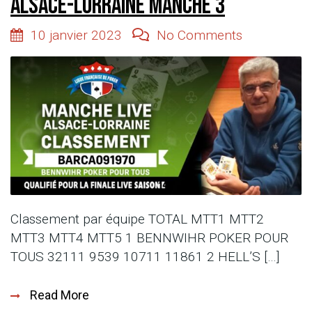
Alsace-Lorraine manche 3
10 janvier 2023
No Comments
Classement par équipe TOTAL MTT1 MTT2
MTT3 MTT4 MTT5 1 BENNWIHR POKER POUR
TOUS 32111 9539 10711 11861 2 HELL’S […]
Read More