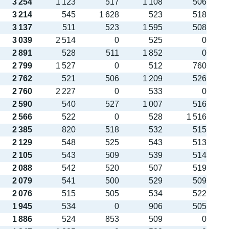
3 254
1 123
517
1 108
506
3 214
545
1 628
523
518
3 137
511
523
1 595
508
3 039
2 514
0
525
0
2 891
528
511
1 852
0
2 799
1 527
0
512
760
2 762
521
506
1 209
526
2 760
2 227
0
533
0
2 590
540
527
1 007
516
2 566
522
0
528
1 516
2 385
820
518
532
515
2 129
548
525
543
513
2 105
543
509
539
514
2 088
542
520
507
519
2 079
541
500
529
509
2 076
515
505
534
522
1 945
534
0
906
505
1 886
524
853
509
0