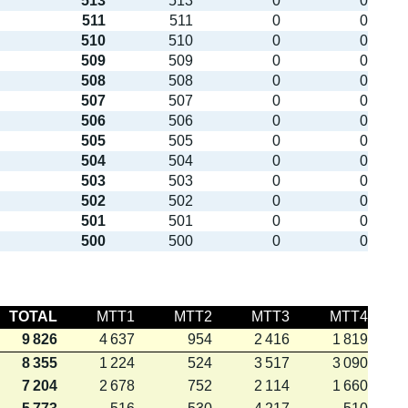
513
513
0
0
511
511
0
0
510
510
0
0
509
509
0
0
508
508
0
0
507
507
0
0
506
506
0
0
505
505
0
0
504
504
0
0
503
503
0
0
502
502
0
0
501
501
0
0
500
500
0
0
TOTAL
MTT1
MTT2
MTT3
MTT4
9 826
4 637
954
2 416
1 819
8 355
1 224
524
3 517
3 090
7 204
2 678
752
2 114
1 660