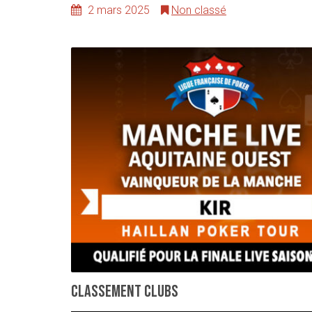
2 mars 2025
Non classé
Classement clubs