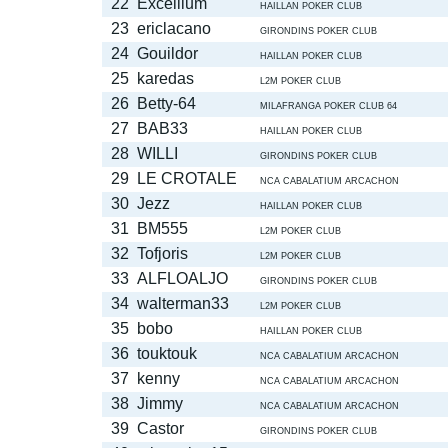
22
Excellium
HAILLAN POKER CLUB
23
ericlacano
GIRONDINS POKER CLUB
24
Gouildor
HAILLAN POKER CLUB
25
karedas
L2M POKER CLUB
26
Betty-64
MILAFRANGA POKER CLUB 64
27
BAB33
HAILLAN POKER CLUB
28
WILLI
GIRONDINS POKER CLUB
29
LE CROTALE
NCA CABALATIUM ARCACHON
30
Jezz
HAILLAN POKER CLUB
31
BM555
L2M POKER CLUB
32
Tofjoris
L2M POKER CLUB
33
ALFLOALJO
GIRONDINS POKER CLUB
34
walterman33
L2M POKER CLUB
35
bobo
HAILLAN POKER CLUB
36
touktouk
NCA CABALATIUM ARCACHON
37
kenny
NCA CABALATIUM ARCACHON
38
Jimmy
NCA CABALATIUM ARCACHON
39
Castor
GIRONDINS POKER CLUB