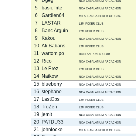
4
Dgeg
NCA CABALATIUM ARCACHON
5
basic frite
NCA CABALATIUM ARCACHON
6
Gardien64
MILAFRANGA POKER CLUB 64
7
LASTAR
L2M POKER CLUB
8
Banc Arguin
L2M POKER CLUB
9
Kakou
NCA CABALATIUM ARCACHON
10
Ali Babans
L2M POKER CLUB
11
wartomipo
HAILLAN POKER CLUB
12
Rico
NCA CABALATIUM ARCACHON
13
Le Prez
L2M POKER CLUB
14
Naikow
NCA CABALATIUM ARCACHON
15
blueberry
NCA CABALATIUM ARCACHON
16
stephane
NCA CABALATIUM ARCACHON
17
LastObs
L2M POKER CLUB
18
TroZen
L2M POKER CLUB
19
jemit
NCA CABALATIUM ARCACHON
20
PATDU33
NCA CABALATIUM ARCACHON
21
johnlocke
MILAFRANGA POKER CLUB 64