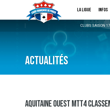
LA LIGUE
INFOS
CLUBS SAISON 17
Actualités
Aquitaine Ouest MTT4 class