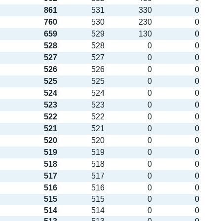
861
531
330
0
760
530
230
0
659
529
130
0
528
528
0
0
527
527
0
0
526
526
0
0
525
525
0
0
524
524
0
0
523
523
0
0
522
522
0
0
521
521
0
0
520
520
0
0
519
519
0
0
518
518
0
0
517
517
0
0
516
516
0
0
515
515
0
0
514
514
0
0