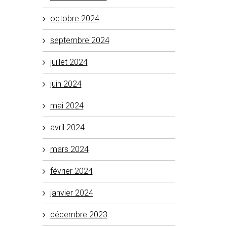
octobre 2024
septembre 2024
juillet 2024
juin 2024
mai 2024
avril 2024
mars 2024
février 2024
janvier 2024
décembre 2023