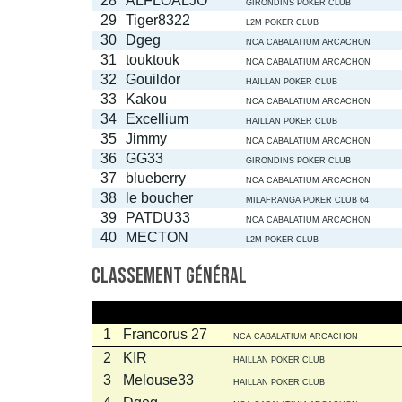
28
ALFLOALJO
GIRONDINS POKER CLUB
29
Tiger8322
L2M POKER CLUB
30
Dgeg
NCA CABALATIUM ARCACHON
31
touktouk
NCA CABALATIUM ARCACHON
32
Gouildor
HAILLAN POKER CLUB
33
Kakou
NCA CABALATIUM ARCACHON
34
Excellium
HAILLAN POKER CLUB
35
Jimmy
NCA CABALATIUM ARCACHON
36
GG33
GIRONDINS POKER CLUB
37
blueberry
NCA CABALATIUM ARCACHON
38
le boucher
MILAFRANGA POKER CLUB 64
39
PATDU33
NCA CABALATIUM ARCACHON
40
MECTON
L2M POKER CLUB
Classement général
1
Francorus 27
NCA CABALATIUM ARCACHON
2
KIR
HAILLAN POKER CLUB
3
Melouse33
HAILLAN POKER CLUB