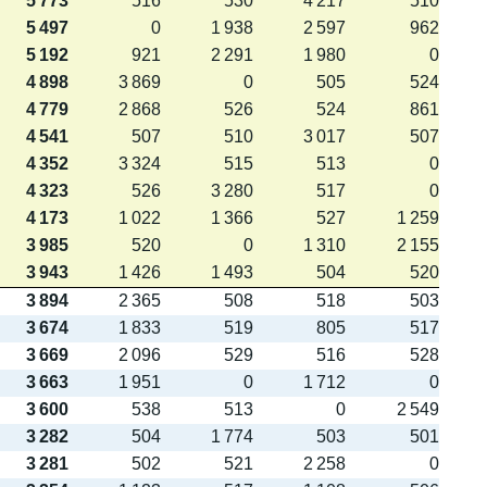
5 773
516
530
4 217
510
5 497
0
1 938
2 597
962
5 192
921
2 291
1 980
0
4 898
3 869
0
505
524
4 779
2 868
526
524
861
4 541
507
510
3 017
507
4 352
3 324
515
513
0
4 323
526
3 280
517
0
4 173
1 022
1 366
527
1 259
3 985
520
0
1 310
2 155
3 943
1 426
1 493
504
520
3 894
2 365
508
518
503
3 674
1 833
519
805
517
3 669
2 096
529
516
528
3 663
1 951
0
1 712
0
3 600
538
513
0
2 549
3 282
504
1 774
503
501
3 281
502
521
2 258
0