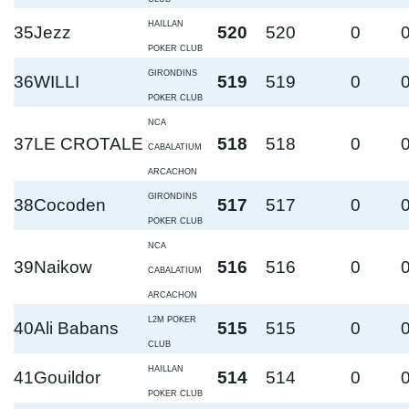
HAILLAN
35
Jezz
520
520
0
POKER CLUB
GIRONDINS
36
WILLI
519
519
0
POKER CLUB
NCA
37
LE CROTALE
518
518
0
CABALATIUM
ARCACHON
GIRONDINS
38
Cocoden
517
517
0
POKER CLUB
NCA
39
Naikow
516
516
0
CABALATIUM
ARCACHON
L2M POKER
40
Ali Babans
515
515
0
CLUB
HAILLAN
41
Gouildor
514
514
0
POKER CLUB