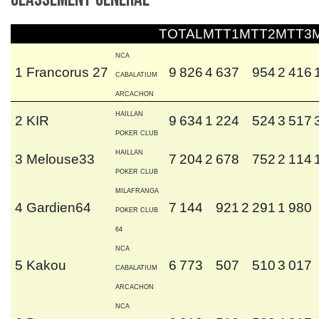
TOTAL
MTT1
MTT2
MTT3
NCA
1
Francorus 27
9 826
4 637
954
2 416
CABALATIUM
ARCACHON
HAILLAN
2
KIR
9 634
1 224
524
3 517
POKER CLUB
HAILLAN
3
Melouse33
7 204
2 678
752
2 114
POKER CLUB
MILAFRANGA
4
Gardien64
7 144
921
2 291
1 980
POKER CLUB
64
NCA
5
Kakou
6 773
507
510
3 017
CABALATIUM
ARCACHON
NCA