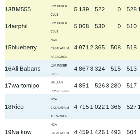
L2M POKER
13
BM555
5 139
522
0
528
CLUB
L2M POKER
14
airphil
5 068
530
0
510
CLUB
NCA
15
blueberry
4 971
2 365
508
518
CABALATIUM
ARCACHON
L2M POKER
16
Ali Babans
4 867
3 324
515
513
CLUB
HAILLAN
17
wartomipo
4 851
526
3 280
517
POKER CLUB
NCA
18
Rico
4 715
1 022
1 366
527
CABALATIUM
ARCACHON
NCA
19
Naikow
4 459
1 426
1 493
504
CABALATIUM