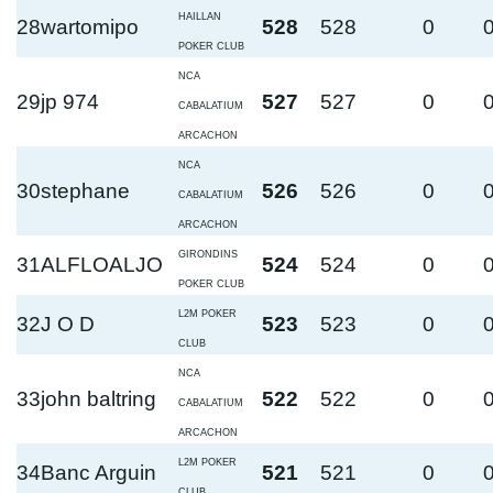
HAILLAN
28
wartomipo
528
528
0
POKER CLUB
NCA
29
jp 974
527
527
0
CABALATIUM
ARCACHON
NCA
30
stephane
526
526
0
CABALATIUM
ARCACHON
GIRONDINS
31
ALFLOALJO
524
524
0
POKER CLUB
L2M POKER
32
J O D
523
523
0
CLUB
NCA
33
john baltring
522
522
0
CABALATIUM
ARCACHON
L2M POKER
34
Banc Arguin
521
521
0
CLUB