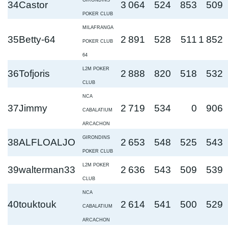
34
Castor
3 064
524
853
509
POKER CLUB
MILAFRANGA
35
Betty-64
2 891
528
511
1 852
POKER CLUB
64
L2M POKER
36
Tofjoris
2 888
820
518
532
CLUB
NCA
37
Jimmy
2 719
534
0
906
CABALATIUM
ARCACHON
GIRONDINS
38
ALFLOALJO
2 653
548
525
543
POKER CLUB
L2M POKER
39
walterman33
2 636
543
509
539
CLUB
NCA
40
touktouk
2 614
541
500
529
CABALATIUM
ARCACHON