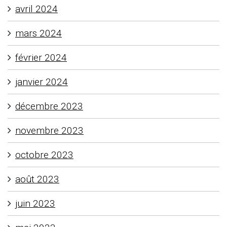
avril 2024
mars 2024
février 2024
janvier 2024
décembre 2023
novembre 2023
octobre 2023
août 2023
juin 2023