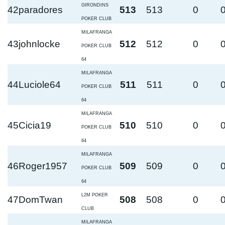
GIRONDINS
42
paradores
513
513
0
POKER CLUB
MILAFRANGA
43
johnlocke
512
512
0
POKER CLUB
64
MILAFRANGA
44
Luciole64
511
511
0
POKER CLUB
64
MILAFRANGA
45
Cicia19
510
510
0
POKER CLUB
64
MILAFRANGA
46
Roger1957
509
509
0
POKER CLUB
64
L2M POKER
47
DomTwan
508
508
0
CLUB
MILAFRANGA