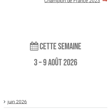
Champion de France 2023
l’article
Cette semaine
3 – 9 août 2026
Aucun événement à afficher
juin 2026