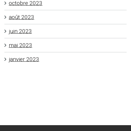
octobre 2023
août 2023
juin 2023
mai 2023
janvier 2023