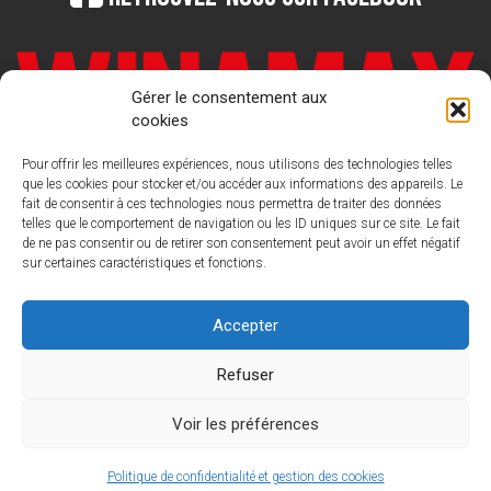
Gérer le consentement aux
cookies
Pour offrir les meilleures expériences, nous utilisons des technologies telles
que les cookies pour stocker et/ou accéder aux informations des appareils. Le
fait de consentir à ces technologies nous permettra de traiter des données
telles que le comportement de navigation ou les ID uniques sur ce site. Le fait
de ne pas consentir ou de retirer son consentement peut avoir un effet négatif
sur certaines caractéristiques et fonctions.
LIGUE FRANCAISE DE POKER
Nous
contacter : contact@laliguedepoker.org
Accepter
Refuser
Voir les préférences
Politique de confidentialité et gestion des cookies