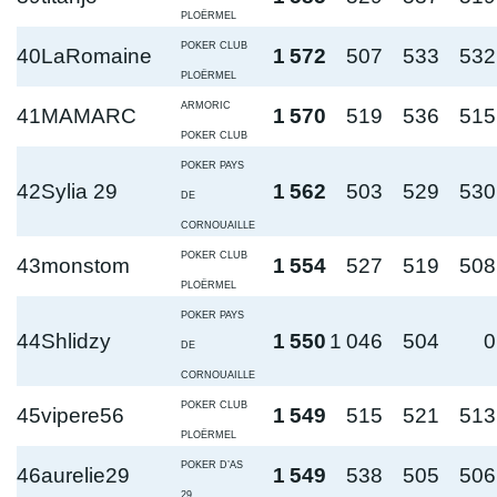
PLOËRMEL
POKER CLUB
40
LaRomaine
1 572
507
533
532
PLOËRMEL
ARMORIC
41
MAMARC
1 570
519
536
515
POKER CLUB
POKER PAYS
42
Sylia 29
1 562
503
529
530
DE
CORNOUAILLE
POKER CLUB
43
monstom
1 554
527
519
508
PLOËRMEL
POKER PAYS
44
Shlidzy
1 550
1 046
504
0
DE
CORNOUAILLE
POKER CLUB
45
vipere56
1 549
515
521
513
PLOËRMEL
POKER D’AS
46
aurelie29
1 549
538
505
506
29