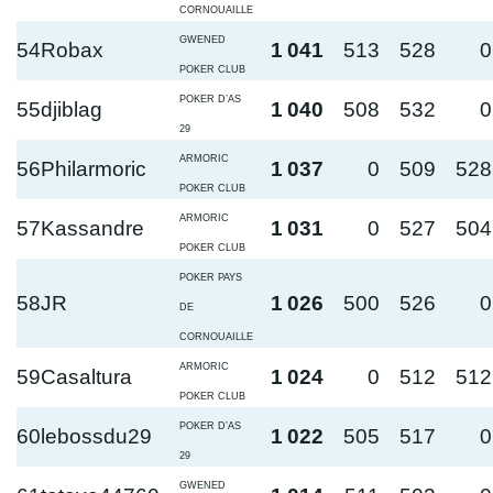
CORNOUAILLE
GWENED
54
Robax
1 041
513
528
0
POKER CLUB
POKER D’AS
55
djiblag
1 040
508
532
0
29
ARMORIC
56
Philarmoric
1 037
0
509
528
POKER CLUB
ARMORIC
57
Kassandre
1 031
0
527
504
POKER CLUB
POKER PAYS
58
JR
1 026
500
526
0
DE
CORNOUAILLE
ARMORIC
59
Casaltura
1 024
0
512
512
POKER CLUB
POKER D’AS
60
lebossdu29
1 022
505
517
0
29
GWENED