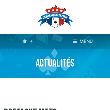
+
MENU
Actualités