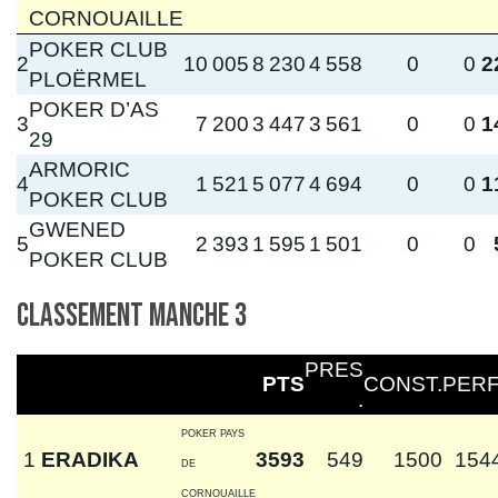
CORNOUAILLE
POKER CLUB
2
10 005
8 230
4 558
0
0
2
PLOËRMEL
POKER D’AS
3
7 200
3 447
3 561
0
0
1
29
ARMORIC
4
1 521
5 077
4 694
0
0
1
POKER CLUB
GWENED
5
2 393
1 595
1 501
0
0
POKER CLUB
Classement manche 3
PRES
PTS
CONST.
PERF
.
POKER PAYS
1
ERADIKA
3593
549
1500
154
DE
CORNOUAILLE