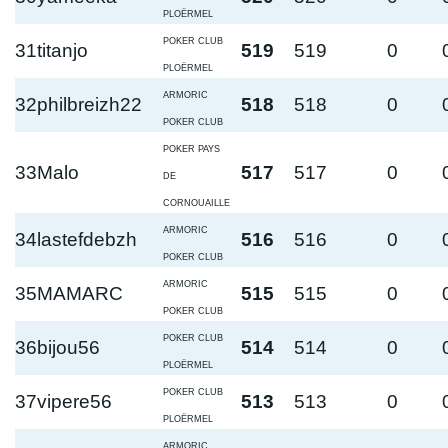
PLOËRMEL
POKER CLUB
31
titanjo
519
519
0
PLOËRMEL
ARMORIC
32
philbreizh22
518
518
0
POKER CLUB
POKER PAYS
33
Malo
517
517
0
DE
CORNOUAILLE
ARMORIC
34
lastefdebzh
516
516
0
POKER CLUB
ARMORIC
35
MAMARC
515
515
0
POKER CLUB
POKER CLUB
36
bijou56
514
514
0
PLOËRMEL
POKER CLUB
37
vipere56
513
513
0
PLOËRMEL
ARMORIC