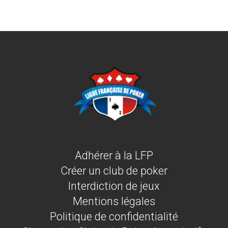
Adhérer à la LFP
Créer un club de poker
Interdiction de jeux
Mentions légales
Politique de confidentialité