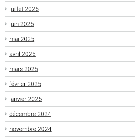
juillet 2025
juin 2025
mai 2025
avril 2025
mars 2025
février 2025
janvier 2025
décembre 2024
novembre 2024