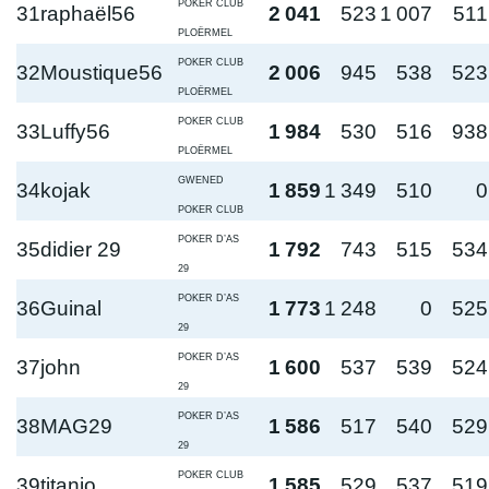
POKER CLUB
31
raphaël56
2 041
523
1 007
511
PLOËRMEL
POKER CLUB
32
Moustique56
2 006
945
538
523
PLOËRMEL
POKER CLUB
33
Luffy56
1 984
530
516
938
PLOËRMEL
GWENED
34
kojak
1 859
1 349
510
0
POKER CLUB
POKER D’AS
35
didier 29
1 792
743
515
534
29
POKER D’AS
36
Guinal
1 773
1 248
0
525
29
POKER D’AS
37
john
1 600
537
539
524
29
POKER D’AS
38
MAG29
1 586
517
540
529
29
POKER CLUB
39
titanjo
1 585
529
537
519