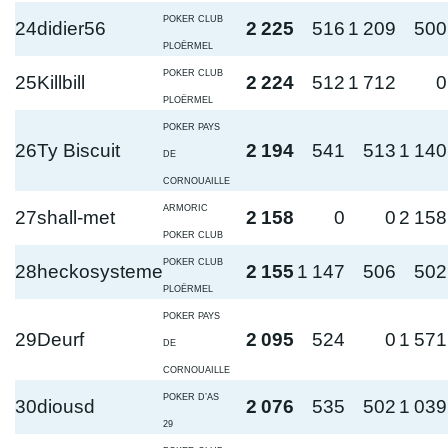
POKER CLUB
24
didier56
2 225
516
1 209
500
PLOËRMEL
POKER CLUB
25
Killbill
2 224
512
1 712
0
PLOËRMEL
POKER PAYS
26
Ty Biscuit
2 194
541
513
1 140
DE
CORNOUAILLE
ARMORIC
27
shall-met
2 158
0
0
2 158
POKER CLUB
POKER CLUB
28
heckosysteme
2 155
1 147
506
502
PLOËRMEL
POKER PAYS
29
Deurf
2 095
524
0
1 571
DE
CORNOUAILLE
POKER D’AS
30
diousd
2 076
535
502
1 039
29