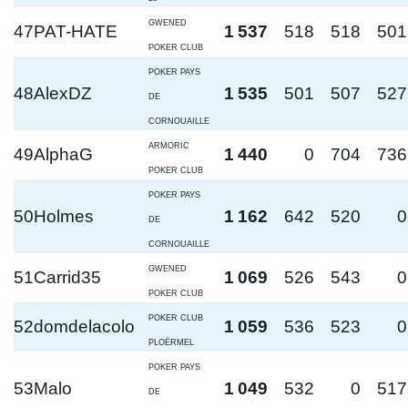
GWENED
47
PAT-HATE
1 537
518
518
501
POKER CLUB
POKER PAYS
48
AlexDZ
1 535
501
507
527
DE
CORNOUAILLE
ARMORIC
49
AlphaG
1 440
0
704
736
POKER CLUB
POKER PAYS
50
Holmes
1 162
642
520
0
DE
CORNOUAILLE
GWENED
51
Carrid35
1 069
526
543
0
POKER CLUB
POKER CLUB
52
domdelacolo
1 059
536
523
0
PLOËRMEL
POKER PAYS
53
Malo
1 049
532
0
517
DE