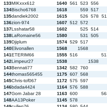
133
MIKxxx612
1640
561
523
556
134
Bischo6768
1618
559
517
135
dandiek2002
1615
526
578
51
136
zion-974
1607
512
572
137
Lsshatar58
1602
525
514
138
LaRomaine56
1580
531
505
139
Djiplum
1574
529
517
140
Elivonallen
1568
1568
141
ETERIM66
1555
516
51
142
Limpeur27
1538
1538
143
Bennati77
1342
582
760
144
thomas565455
1175
607
568
145
Chris-tof067
1172
575
597
146
bdada4424
1164
576
588
147
Gom Jabar 28
1163
600
56
148
AA13Poker
1145
578
149
cullen76
1124
580
544