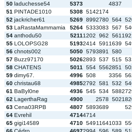
50
laduchesse54
5373
4837
51
PINTADE1010
5308
514
2174
52
jackricher61
5269
899
2780
564
52
53
LaRastaMammamia
5264
533
3083
567
54
54
anthodu50
5211
1202
962
561
192
55
LOLOPSG28
5193
2414
591
1639
54
56
chnots002
5050
579
3891
580
57
Buzz97170
5026
2893
537
515
53
58
CHATENS
5011
554
556
2851
50
59
dimy67.
4996
508
3356
56
60
christau68
4985
2792
581
532
54
61
BaByl0ne
4936
545
534
588
272
62
LagerthaRag
4900
2578
502
182
63
Cena03RPB
4807
589
3689
52
64
Evrehil
4714
4714
65
gigi14589
4710
549
1164
1033
55
66
Cédro
4697
2994
596
589
51