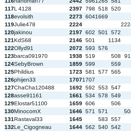
116
handman77
2442
596
1265
581
117
L 4128
2397
798
518
520
118
evolsith
2273
604
1669
119
Julie478
2224
222
120
jakinou
2197
602
501
572
121
KdS68
2146
501
1134
122
Ollyd91
2072
593
576
123
barca091970
1938
519
508
91
124
SebyBrown
1859
599
559
125
Phildius
1723
581
577
565
126
phijen33
1707
1707
127
ChaCha120488
1692
592
553
547
128
asse91161
1661
534
578
549
129
Elostar51100
1659
606
506
130
MinocomX
1646
571
571
50
131
Rastaval33
1645
583
557
132
Le_Cigogneau
1644
562
540
542