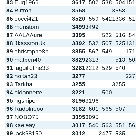
83
Eug1966
3617
502
538
504
151
84
Birtron
3558
3558
85
cocci421
3520
559
542
1336
51
86
monstom
3499
3499
87
AALAAure
3395
522
516
54
88
JkasstonUk
3392
532
507
525
131
89
christophe8p
3355
567
549
171
90
matben40
3329
2313
513
50
91
laguillotine33
3281
2212
529
540
92
noitan33
3277
327
93
Tarkhal
3255
3255
94
aldonnette
3221
500
95
ngsniper
3196
3196
96
Radolnooo
3182
601
565
507
97
NOBO75
3095
3095
98
kaeleay
3017
540
563
551
56
99
jack68150
3012
2477
535