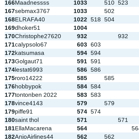
166
Maadnessss
1033
510
523
167
sebmax3767
1033
502
168
ELRAFA40
1022
518
504
169
dhoker51
1004
170
Christophe27620
932
932
171
calypsolo67
603
603
172
katsumasa
594
594
173
Golgaut71
591
591
174
lestat6993
586
586
175
roro14222
585
585
176
hobbypok
584
584
177
tontonben 2022
583
583
178
vince4143
579
579
179
piffe91
574
574
180
saint thol
571
571
181
EllaMacarena
564
56
182
AnjoAirlines44
562
562