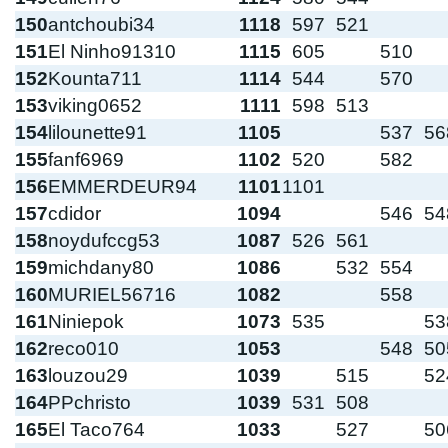
150
antchoubi34
1118
597
521
151
El Ninho91310
1115
605
510
152
Kounta711
1114
544
570
153
viking0652
1111
598
513
154
lilounette91
1105
537
56
155
fanf6969
1102
520
582
156
EMMERDEUR94
1101
1101
157
cdidor
1094
546
54
158
noydufccg53
1087
526
561
159
michdany80
1086
532
554
160
MURIEL56716
1082
558
161
Niniepok
1073
535
53
162
reco010
1053
548
50
163
louzou29
1039
515
52
164
PPchristo
1039
531
508
165
El Taco764
1033
527
50