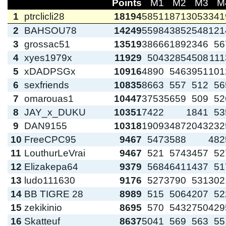
Points
M1
M2
M3
M
1
ptrclicli28
18194
5851
1871
3053
341
2
BAHSOU78
14249
5598
4385
2548
121
3
grossac51
13519
3866
6189
2346
56
4
xyes1979x
11929
504
3285
4508
111
5
xDADPSGx
10916
4890
546
3951
101
6
sexfriends
10835
8663
557
512
56
7
omarouas1
10447
3753
5659
509
52
8
JAY_x_DUKU
10351
7422
1841
53
9
DAN9155
10318
1909
3487
2043
232
10
FreeCPC95
9467
547
3588
482
11
LouthurLeVrai
9467
521
574
3457
52
12
Elizakepa64
9379
568
4641
1437
51
13
ludo111630
9176
527
3790
531
302
14
BB TIGRE 28
8989
515
506
4207
52
15
zekikinio
8695
570
543
2750
429
16
Skatteuf
8637
5041
569
563
55