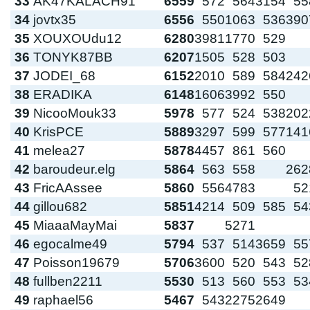
33
AK47KALACH91
6559
572
564
3154
55
34
jovtx35
6556
550
1063
536
390
35
XOUXOUdu12
6280
3981
1770
529
36
TONYK87BB
6207
1505
528
503
37
JODEI_68
6152
2010
589
584
242
38
ERADIKA
6148
1606
3992
550
39
NicooMouk33
5978
577
524
538
202
40
KrisPCE
5889
3297
599
577
141
41
melea27
5878
4457
861
560
42
baroudeur.elg
5864
563
558
262
43
FricAAssee
5860
556
4783
52
44
gillou682
5851
4214
509
585
54
45
MiaaaMayMai
5837
5271
46
egocalme49
5794
537
514
3659
55
47
Poisson19679
5706
3600
520
543
52
48
fullben2211
5530
513
560
553
53
49
raphael56
5467
543
2275
2649