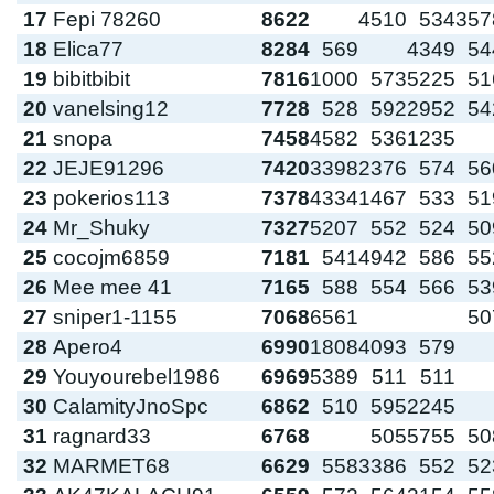
17
Fepi 78260
8622
4510
534
357
18
Elica77
8284
569
4349
54
19
bibitbibit
7816
1000
573
5225
51
20
vanelsing12
7728
528
592
2952
54
21
snopa
7458
4582
536
1235
22
JEJE91296
7420
3398
2376
574
56
23
pokerios113
7378
4334
1467
533
51
24
Mr_Shuky
7327
5207
552
524
50
25
cocojm6859
7181
541
4942
586
55
26
Mee mee 41
7165
588
554
566
53
27
sniper1-1155
7068
6561
50
28
Apero4
6990
1808
4093
579
29
Youyourebel1986
6969
5389
511
511
30
CalamityJnoSpc
6862
510
595
2245
31
ragnard33
6768
505
5755
50
32
MARMET68
6629
558
3386
552
52