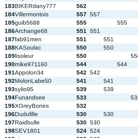
183
BIKERdany777
562
184
Villermontois
557
557
185
guib5688
555
555
186
Archange68
551
551
187
fab91men
551
551
188
KASoulac
550
550
189
lisoleur
550
55
190
mike971160
544
544
191
Appolon34
542
542
192
MolonLabe50
541
541
193
sylio95
539
539
194
Funandsee
533
53
195
XGreyBones
532
196
Dudufille
530
530
197
Raidbulle
530
530
198
SEV1801
524
524