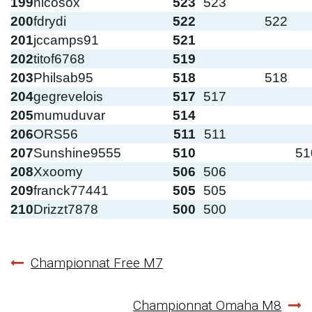
199
nicosox
523
523
200
fdrydi
522
522
201
jccamps91
521
202
titof6768
519
203
Philsab95
518
518
204
gegrevelois
517
517
205
mumuduvar
514
206
ORS56
511
511
207
Sunshine9555
510
51
208
Xxoomy
506
506
209
franck77441
505
505
210
Drizzt7878
500
500
Navigation
Championnat Free M7
de
Championnat Omaha M8