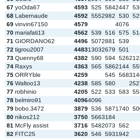
67
yoOda67
4593
525
584
2447
53
68
Labernaude
4592
555
2982
530
52
69
vinvin67150
4579
4076
70
mariafati13
4562
539
516
575
51
71
GIORDANO62
4496
507
2881
539
72
tigrou2007
4483
1303
2679
501
73
Quenny68
4382
590
594
526
212
74
Raxys
4363
565
586
2144
55
75
ORRYble
4259
545
568
314
76
Waltoo13
4238
585
580
252
77
robhinio
4205
522
533
583
55
78
belmiro91
4096
4096
79
bobo.3472
3879
536
587
1740
50
80
nikos212
3750
566
3184
81
McFly assist
3716
548
2073
562
82
FITC25
3620
546
593
1942