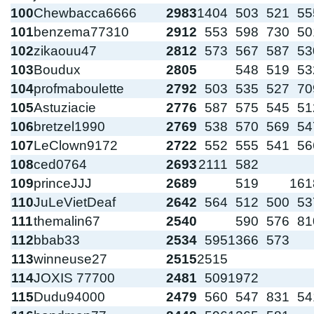
100
Chewbacca6666
2983
1404
503
521
55
101
benzema77310
2912
553
598
730
50
102
zikaouu47
2812
573
567
587
53
103
Boudux
2805
548
519
53
104
profmaboulette
2792
503
535
527
70
105
Astuziacie
2776
587
575
545
51
106
bretzel1990
2769
538
570
569
54
107
LeClown9172
2722
552
555
541
56
108
ced0764
2693
2111
582
109
princeJJJ
2689
519
161
110
JuLeVietDeaf
2642
564
512
500
53
111
themalin67
2540
590
576
81
112
bbab33
2534
595
1366
573
113
winneuse27
2515
2515
114
JOXIS 77700
2481
509
1972
115
Dudu94000
2479
560
547
831
54