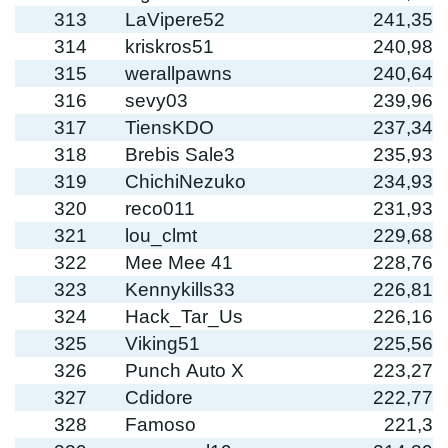
313
LaVipere52
241,35
314
kriskros51
240,98
315
werallpawns
240,64
316
sevy03
239,96
317
TiensKDO
237,34
318
Brebis Sale3
235,93
319
ChichiNezuko
234,93
320
reco011
231,93
321
lou_clmt
229,68
322
Mee Mee 41
228,76
323
Kennykills33
226,81
324
Hack_Tar_Us
226,16
325
Viking51
225,56
326
Punch Auto X
223,27
327
Cdidore
222,77
328
Famoso
221,3