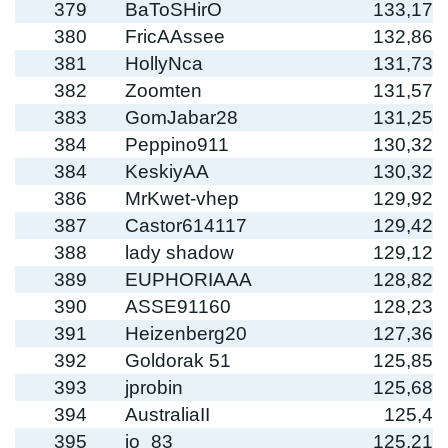
379
BaToSHirO
133,17
380
FricAAssee
132,86
381
HollyNca
131,73
382
Zoomten
131,57
383
GomJabar28
131,25
384
Peppino911
130,32
384
KeskiyAA
130,32
386
MrKwet-vhep
129,92
387
Castor614117
129,42
388
lady shadow
129,12
389
EUPHORIAAA
128,82
390
ASSE91160
128,23
391
Heizenberg20
127,36
392
Goldorak 51
125,85
393
jprobin
125,68
394
AustraliaII
125,4
395
jo_83
125,21