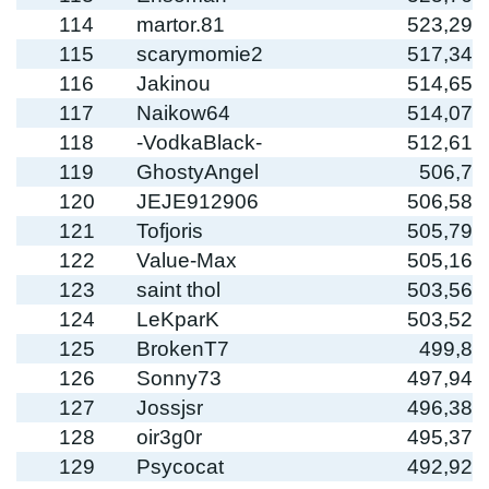
114
martor.81
523,29
115
scarymomie2
517,34
116
Jakinou
514,65
117
Naikow64
514,07
118
-VodkaBlack-
512,61
119
GhostyAngel
506,7
120
JEJE912906
506,58
121
Tofjoris
505,79
122
Value-Max
505,16
123
saint thol
503,56
124
LeKparK
503,52
125
BrokenT7
499,8
126
Sonny73
497,94
127
Jossjsr
496,38
128
oir3g0r
495,37
129
Psycocat
492,92