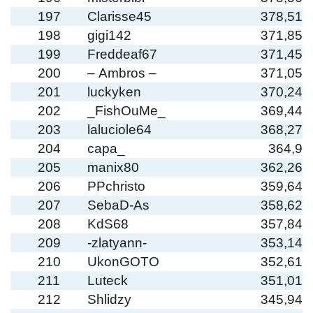
197
Clarisse45
378,51
198
gigi142
371,85
199
Freddeaf67
371,45
200
– Ambros –
371,05
201
luckyken
370,24
202
_FishOuMe_
369,44
203
laluciole64
368,27
204
capa_
364,9
205
manix80
362,26
206
PPchristo
359,64
207
SebaD-As
358,62
208
KdS68
357,84
209
-zlatyann-
353,14
210
UkonGOTO
352,61
211
Luteck
351,01
212
Shlidzy
345,94