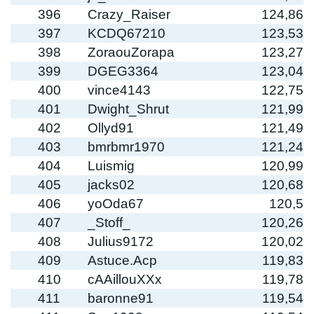
396
Crazy_Raiser
124,86
397
KCDQ67210
123,53
398
ZoraouZorapa
123,27
399
DGEG3364
123,04
400
vince4143
122,75
401
Dwight_Shrut
121,99
402
Ollyd91
121,49
403
bmrbmr1970
121,24
404
Luismig
120,99
405
jacks02
120,68
406
yoOda67
120,5
407
_Stoff_
120,26
408
Julius9172
120,02
409
Astuce.Acp
119,83
410
cAAillouXXx
119,78
411
baronne91
119,54