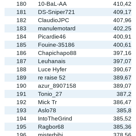
180
10-BaL-AA
410,42
181
DS-Sniper721
409,17
182
ClaudioJPC
407,96
183
manulemotard
402,25
184
Picardie46
400,91
185
Fouine-35186
400,61
186
Chapichapo88
397,16
187
Leuhanais
397,07
188
Luce Hyfer
390,67
189
re raise 52
389,67
190
azur_8907158
389,07
191
Tonio_27
387,2
192
Mick Tr
386,47
193
Aslo78
385,8
194
IntoTheGrind
385,52
195
Ragbor68
385,36
196
misterbibi
378,56