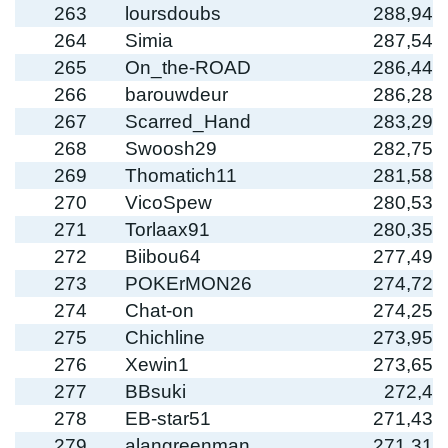
263
loursdoubs
288,94
264
Simia
287,54
265
On_the-ROAD
286,44
266
barouwdeur
286,28
267
Scarred_Hand
283,29
268
Swoosh29
282,75
269
Thomatich11
281,58
270
VicoSpew
280,53
271
Torlaax91
280,35
272
Biibou64
277,49
273
POKErMON26
274,72
274
Chat-on
274,25
275
Chichline
273,95
276
Xewin1
273,65
277
BBsuki
272,4
278
EB-star51
271,43
279
alangreenman
271,31