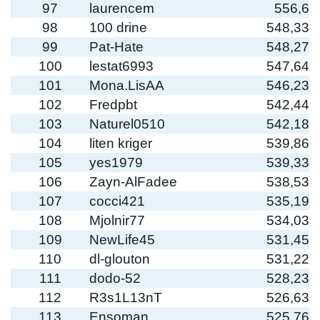
97
laurencem
556,6
98
100 drine
548,33
99
Pat-Hate
548,27
100
lestat6993
547,64
101
Mona.LisAA
546,23
102
Fredpbt
542,44
103
Naturel0510
542,18
104
liten kriger
539,86
105
yes1979
539,33
106
Zayn-AlFadee
538,53
107
cocci421
535,19
108
Mjolnir77
534,03
109
NewLife45
531,45
110
dl-glouton
531,22
111
dodo-52
528,23
112
R3s1L13nT
526,63
113
Ensoman
525,76