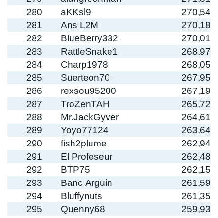
280
aKKsl9
270,54
281
Ans L2M
270,18
282
BlueBerry332
270,01
283
RattleSnake1
268,97
284
Charp1978
268,05
285
Suerteon70
267,95
286
rexsou95200
267,19
287
TroZenTAH
265,72
288
Mr.JackGyver
264,61
289
Yoyo77124
263,64
290
fish2plume
262,94
291
El Profeseur
262,48
292
BTP75
262,15
293
Banc Arguin
261,59
294
Bluffynuts
261,35
295
Quenny68
259,93