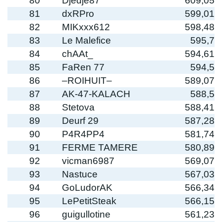
80
Djedje87
609,05
81
dxRPro
599,01
82
MIKxxx612
598,48
83
Le Malefice
595,7
84
chAAt_
594,61
85
FaRen 77
594,5
86
–ROIHUIT–
589,07
87
AK-47-KALACH
588,5
88
Stetova
588,41
89
Deurf 29
587,28
90
P4R4PP4
581,74
91
FERME TAMERE
580,89
92
vicman6987
569,07
93
Nastuce
567,03
94
GoLudorAK
566,34
95
LePetitSteak
566,15
96
guigullotine
561,23