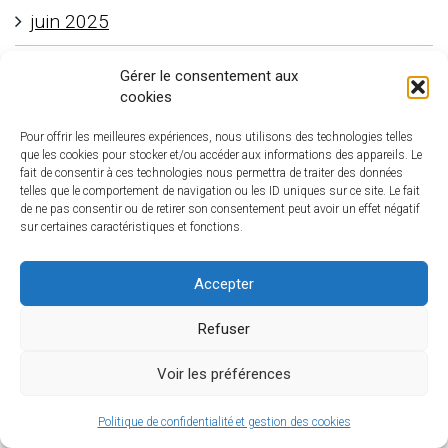
juin 2025
mai 2025
Gérer le consentement aux
cookies
avril 2025
Pour offrir les meilleures expériences, nous utilisons des technologies telles
que les cookies pour stocker et/ou accéder aux informations des appareils. Le
mars 2025
fait de consentir à ces technologies nous permettra de traiter des données
telles que le comportement de navigation ou les ID uniques sur ce site. Le fait
février 2025
de ne pas consentir ou de retirer son consentement peut avoir un effet négatif
sur certaines caractéristiques et fonctions.
janvier 2025
Accepter
décembre 2024
Refuser
novembre 2024
Voir les préférences
octobre 2024
Politique de confidentialité et gestion des cookies