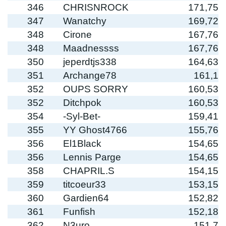
346
CHRISNROCK
171,75
347
Wanatchy
169,72
348
Cirone
167,76
348
Maadnessss
167,76
350
jeperdtjs338
164,63
351
Archange78
161,1
352
OUPS SORRY
160,53
352
Ditchpok
160,53
354
-Syl-Bet-
159,41
355
YY Ghost4766
155,76
356
El1Black
154,65
356
Lennis Parge
154,65
358
CHAPRIL.S
154,15
359
titcoeur33
153,15
360
Gardien64
152,82
361
Funfish
152,18
362
N3uro
151,7