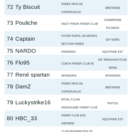
POKER PAYS DE
72
Ty Biscuit
BRETAGNE
CORNOUAILLE
CHAMPAGNE
73
Pouliche
ANIZY PINON POKER CLUB
PICARDIE
FOYER RURAL DE MOURS
74
Captain
IDF NORD
SECTION POKER
75
NARDO
POKERMIX
AQUITAINE EST
IDF PARIS/HAUTS-DE-
76
Flo95
COACH POKER CLUB 95
SEINE
77
René spartan
SPONSORS
SPONSORS
POKER PAYS DE
78
DamZ
BRETAGNE
CORNOUAILLE
ROYAL FLUSH
79
Luckystrike16
POITOU
ANGOULEME POKER CLUB
POKER CLUB SUD
80
HBC_33
AQUITAINE EST
GIRONDE
CLUB NEAUPHLEEN DE