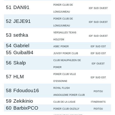
POKER CLUB DE
51
DAN91
IDF SUD OUEST
LONGJUMEAU
POKER CLUB DE
52
JEJE91
IDF SUD OUEST
LONGJUMEAU
VERSAILLES TEXAS
53
sethka
IDF SUD OUEST
HOLD’EM
54
Gabriel
ASBC POKER
IDF SUD EST
55
Guibal94
JUVISY POKER CLUB
IDF SUD EST
CLUB NEAUPHLEEN DE
56
Skalp
IDF OUEST
POKER
POKER CLUB VILLE
57
HLM
IDF SUD EST
D’ESSONNE
ROYAL FLUSH
58
Fdoudou16
POITOU
ANGOULEME POKER CLUB
59
Zekikinio
CLUB DE LA LIGUE
ITINERANTS
60
BarbixPCO
POKER CLUB OUZILLY
POITOU