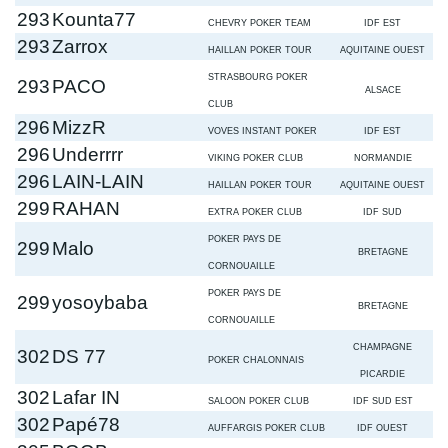
293
Kounta77
CHEVRY POKER TEAM
IDF EST
293
Zarrox
HAILLAN POKER TOUR
AQUITAINE OUEST
STRASBOURG POKER
293
PACO
ALSACE
CLUB
296
MizzR
VOVES INSTANT POKER
IDF EST
296
Underrrr
VIKING POKER CLUB
NORMANDIE
296
LAIN-LAIN
HAILLAN POKER TOUR
AQUITAINE OUEST
299
RAHAN
EXTRA POKER CLUB
IDF SUD
POKER PAYS DE
299
Malo
BRETAGNE
CORNOUAILLE
POKER PAYS DE
299
yosoybaba
BRETAGNE
CORNOUAILLE
CHAMPAGNE
302
DS 77
POKER CHALONNAIS
PICARDIE
302
Lafar IN
SALOON POKER CLUB
IDF SUD EST
302
Papé78
AUFFARGIS POKER CLUB
IDF OUEST