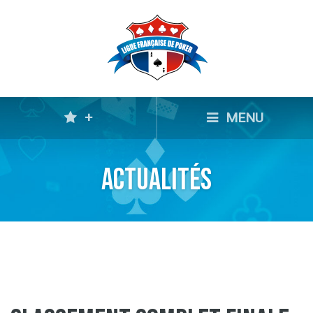
+
MENU
Actualités