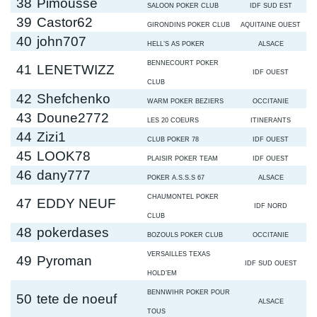
38
Pimousse
SALOON POKER CLUB
IDF SUD EST
39
Castor62
GIRONDINS POKER CLUB
AQUITAINE OUEST
40
john707
HELL’S AS POKER
ALSACE
BENNECOURT POKER
41
LENETWIZZ
IDF OUEST
CLUB
42
Shefchenko
WARM POKER BEZIERS
OCCITANIE
43
Doune2772
LES 20 COEURS
ITINERANTS
44
Zizi1
CLUB POKER 78
IDF OUEST
45
LOOK78
PLAISIR POKER TEAM
IDF OUEST
46
dany777
POKER A.S.S.S 67
ALSACE
CHAUMONTEL POKER
47
EDDY NEUF
IDF NORD
CLUB
48
pokerdases
BOZOULS POKER CLUB
OCCITANIE
VERSAILLES TEXAS
49
Pyroman
IDF SUD OUEST
HOLD’EM
BENNWIHR POKER POUR
50
tete de noeuf
ALSACE
TOUS