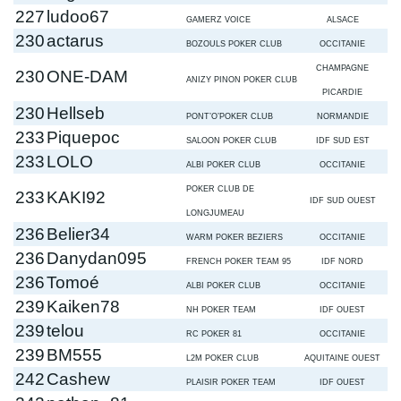
227
ludoo67
GAMERZ VOICE
ALSACE
230
actarus
BOZOULS POKER CLUB
OCCITANIE
CHAMPAGNE
230
ONE-DAM
ANIZY PINON POKER CLUB
PICARDIE
230
Hellseb
PONT’O’POKER CLUB
NORMANDIE
233
Piquepoc
SALOON POKER CLUB
IDF SUD EST
233
LOLO
ALBI POKER CLUB
OCCITANIE
POKER CLUB DE
233
KAKI92
IDF SUD OUEST
LONGJUMEAU
236
Belier34
WARM POKER BEZIERS
OCCITANIE
236
Danydan095
FRENCH POKER TEAM 95
IDF NORD
236
Tomoé
ALBI POKER CLUB
OCCITANIE
239
Kaiken78
NH POKER TEAM
IDF OUEST
239
telou
RC POKER 81
OCCITANIE
239
BM555
L2M POKER CLUB
AQUITAINE OUEST
242
Cashew
PLAISIR POKER TEAM
IDF OUEST