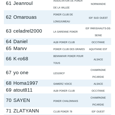
ASSOCIATION DE POKER
61
Jeanroul
NORMANDIE
DE LA VALLEE
POKER CLUB DE
62
Omarouas
IDF SUD OUEST
LONGJUMEAU
IDF PARIS/HAUTS-DE-
63
celadrel2000
LA GARENNE POKER
SEINE
64
Daniel
ALBI POKER CLUB
OCCITANIE
65
Marvv
POKER CLUB DES GRAVES
AQUITAINE EST
BENNWIHR POKER POUR
66
K-ro68
ALSACE
TOUS
CHAMPAGNE
67
yo one
LES100CF
PICARDIE
68
Homa1997
GAMERZ VOICE
ALSACE
69
atout811
ALBI POKER CLUB
OCCITANIE
CHAMPAGNE
70
SAYEN
POKER CHALONNAIS
PICARDIE
71
ZLATYANN
CLUB POKER 78
IDF OUEST