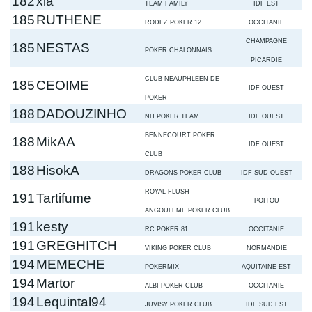
182
xia
TEAM FAMILY
IDF EST
185
RUTHENE
RODEZ POKER 12
OCCITANIE
CHAMPAGNE
185
NESTAS
POKER CHALONNAIS
PICARDIE
CLUB NEAUPHLEEN DE
185
CEOIME
IDF OUEST
POKER
188
DADOUZINHO
NH POKER TEAM
IDF OUEST
BENNECOURT POKER
188
MikAA
IDF OUEST
CLUB
188
HisokA
DRAGONS POKER CLUB
IDF SUD OUEST
ROYAL FLUSH
191
Tartifume
POITOU
ANGOULEME POKER CLUB
191
kesty
RC POKER 81
OCCITANIE
191
GREGHITCH
VIKING POKER CLUB
NORMANDIE
194
MEMECHE
POKERMIX
AQUITAINE EST
194
Martor
ALBI POKER CLUB
OCCITANIE
194
Lequintal94
JUVISY POKER CLUB
IDF SUD EST