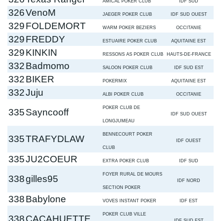
AMICAL POKER CLUB
IDF SUD
326
VenoM
JAEGER POKER CLUB
IDF SUD OUEST
329
FOLDEMORT
WARM POKER BEZIERS
OCCITANIE
329
FREDDY
ESTUAIRE POKER CLUB
AQUITAINE EST
329
KINKIN
RESSONS AS POKER CLUB
HAUTS-DE-FRANCE
332
Badmomo
SALOON POKER CLUB
IDF SUD EST
332
BIKER
POKERMIX
AQUITAINE EST
332
Juju
ALBI POKER CLUB
OCCITANIE
POKER CLUB DE
335
Sayncooff
IDF SUD OUEST
LONGJUMEAU
BENNECOURT POKER
335
TRAFYDLAW
IDF OUEST
CLUB
335
JU2COEUR
EXTRA POKER CLUB
IDF SUD
FOYER RURAL DE MOURS
338
gilles95
IDF NORD
SECTION POKER
338
Babylone
VOVES INSTANT POKER
IDF EST
POKER CLUB VILLE
338
CACAHUETTE
IDF SUD EST