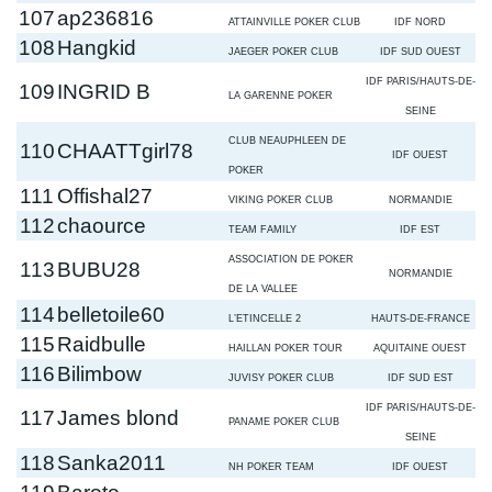
107
ap236816
ATTAINVILLE POKER CLUB
IDF NORD
108
Hangkid
JAEGER POKER CLUB
IDF SUD OUEST
IDF PARIS/HAUTS-DE-
109
INGRID B
LA GARENNE POKER
SEINE
CLUB NEAUPHLEEN DE
110
CHAATTgirl78
IDF OUEST
POKER
111
Offishal27
VIKING POKER CLUB
NORMANDIE
112
chaource
TEAM FAMILY
IDF EST
ASSOCIATION DE POKER
113
BUBU28
NORMANDIE
DE LA VALLEE
114
belletoile60
L’ETINCELLE 2
HAUTS-DE-FRANCE
115
Raidbulle
HAILLAN POKER TOUR
AQUITAINE OUEST
116
Bilimbow
JUVISY POKER CLUB
IDF SUD EST
IDF PARIS/HAUTS-DE-
117
James blond
PANAME POKER CLUB
SEINE
118
Sanka2011
NH POKER TEAM
IDF OUEST