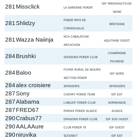
IDF PARIS/HAUTS-DE-
281
Missclick
LA GARENNE POKER
SEINE
POKER PAYS DE
281
Shlidzy
BRETAGNE
CORNOUAILLE
NCA CABALATIUM
281
Wazza Naiinja
AQUITAINE OUEST
ARCACHON
CHAMPAGNE
284
Brushki
SOISSONS POKER CLUB
PICARDIE
FOYER RURAL DE MOURS
284
Baloo
IDF NORD
SECTION POKER
284
alex croisiere
SPONSORS
SPONSORS
287
Sony
CHEVRY POKER TEAM
IDF EST
287
Alabama
L’ABUZIF POKER CLUB
NORMANDIE
287
FRED67
PHENIX POKER ALSACE
ALSACE
290
Crabus77
DRAGONS POKER CLUB
IDF SUD OUEST
290
AALAAure
CLUB POKER 78
IDF OUEST
290
niruvika
SLTEAM77
IDF EST