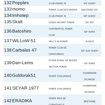
132
Popples
CLUB POKER 78
IDF OUEST
133
momo
POKER CLUB DES GRAVES
AQUITAINE EST
134
Imhotep
CLUB POKER 78
IDF OUEST
135
Skatt
VOVES INSTANT POKER
IDF EST
CHAUMONTEL POKER
136
Batoshiro
IDF NORD
CLUB
137
WiLLoW-51
HELL’S AS POKER
ALSACE
POKER CLUB DE
138
Carbalas 47
IDF SUD OUEST
LONGJUMEAU
FOYER RURAL DE MOURS
139
Dan-Lems
IDF NORD
SECTION POKER
CHAMPAGNE
140
Goldorak51
POKER CHALONNAIS
PICARDIE
CHAMPAGNE
141
SEYAR 1977
POKER CHALONNAIS
PICARDIE
POKER PAYS DE
142
ERADIKA
BRETAGNE
CORNOUAILLE