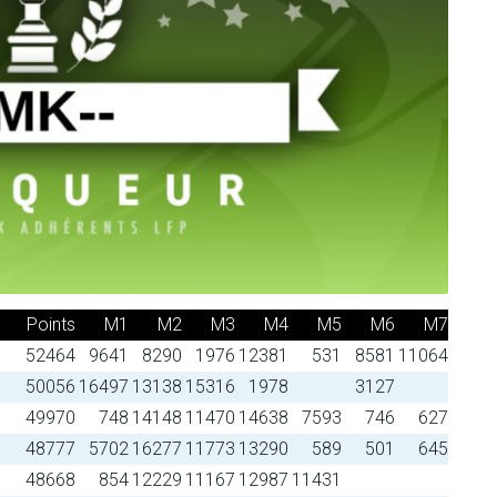
Points
M1
M2
M3
M4
M5
M6
M7
52464
9641
8290
1976
12381
531
8581
11064
50056
16497
13138
15316
1978
3127
49970
748
14148
11470
14638
7593
746
627
48777
5702
16277
11773
13290
589
501
645
48668
854
12229
11167
12987
11431