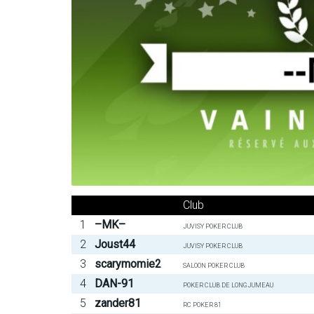
Club
1
–MK–
JUVISY POKER CLUB
2
Joust44
JUVISY POKER CLUB
3
scarymomie2
SALOON POKER CLUB
4
DAN-91
POKER CLUB DE LONGJUMEAU
5
zander81
RC POKER 81