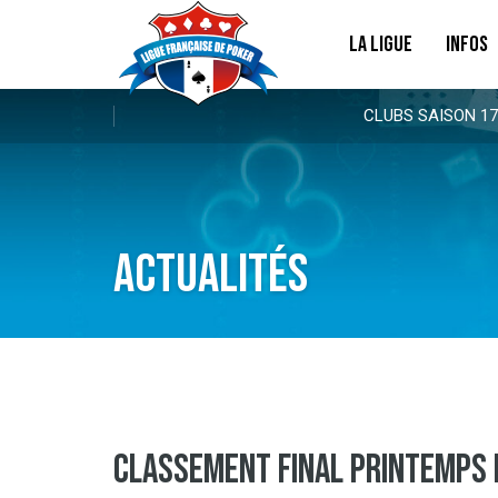
LA LIGUE
INFOS
CLUBS SAISON 17
Actualités
classement final printemps 