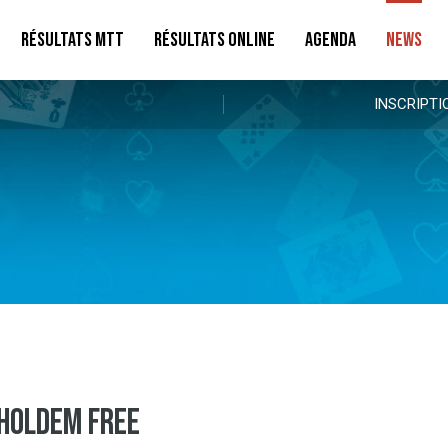
RÉSULTATS MTT
RÉSULTATS ONLINE
AGENDA
NEWS
INSCRIPTI
holdem free