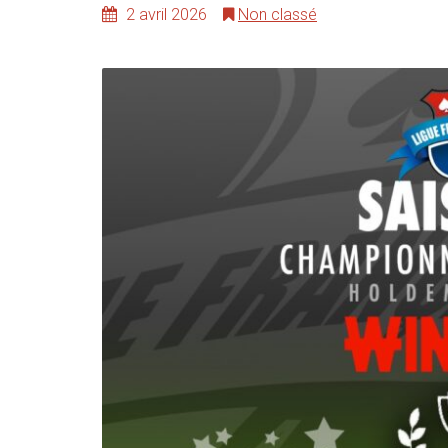
2 avril 2026
Non classé