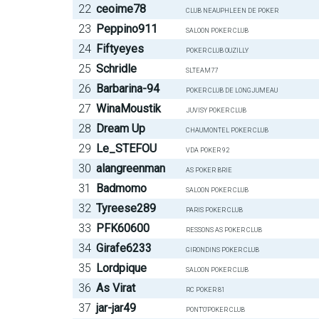
22
ceoime78
CLUB NEAUPHLEEN DE POKER
23
Peppino911
SALOON POKER CLUB
24
Fiftyeyes
POKER CLUB OUZILLY
25
Schridle
SLTEAM77
26
Barbarina-94
POKER CLUB DE LONGJUMEAU
27
WinaMoustik
JUVISY POKER CLUB
28
Dream Up
CHAUMONTEL POKER CLUB
29
Le_STEFOU
VDA POKER 92
30
alangreenman
AS POKER BRIE
31
Badmomo
SALOON POKER CLUB
32
Tyreese289
PARIS POKER CLUB
33
PFK60600
RESSONS AS POKER CLUB
34
Girafe6233
GIRONDINS POKER CLUB
35
Lordpique
SALOON POKER CLUB
36
As Virat
RC POKER 81
37
jar-jar49
PONT’O’POKER CLUB