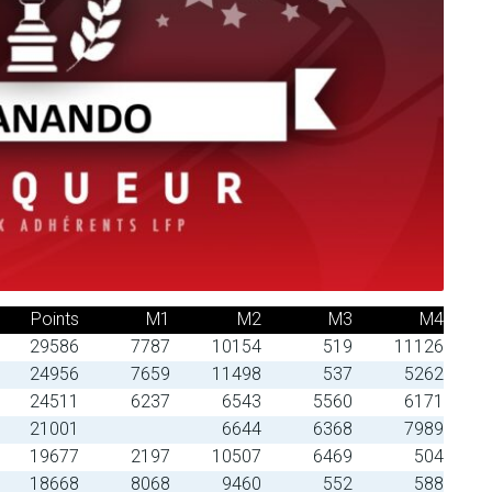
Points
M1
M2
M3
M4
29586
7787
10154
519
11126
24956
7659
11498
537
5262
24511
6237
6543
5560
6171
21001
6644
6368
7989
19677
2197
10507
6469
504
18668
8068
9460
552
588