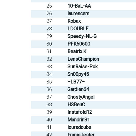
25
10-BaL-AA
26
laurencem
27
Robax
28
LDOUBLE
29
Speedy-NL-G
30
PFK60600
31
Beatrix.K
32
LensChampion
33
SunRaise-Pok
34
Sn00py45
35
–LB77–
36
Gardien64
37
GhostyAngel
38
HSBeuC
39
Instafold12
40
Mandrin81
41
loursdoubs
42
FranieJester