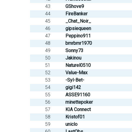
43
GShove9
44
FireBanker
45
_Chat_Noir_
46
gipsiequeen
47
Peppino911
48
bmrbmr1970
49
Sonny73
50
Jakinou
51
Naturel0510
52
Value-Max
53
-Syl-Bet-
54
gigi142
55
ASSE91160
56
minettepoker
57
KIA Connect
58
Kristof01
59
uniclo
60
LastObs