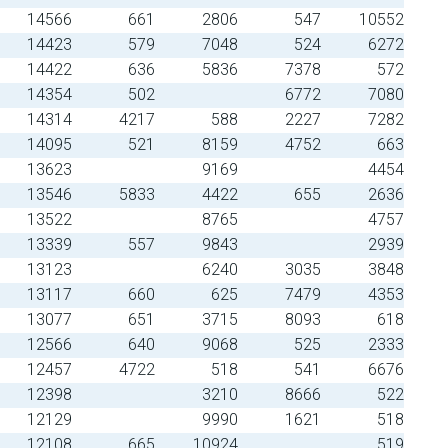
14566
661
2806
547
10552
14423
579
7048
524
6272
14422
636
5836
7378
572
14354
502
6772
7080
14314
4217
588
2227
7282
14095
521
8159
4752
663
13623
9169
4454
13546
5833
4422
655
2636
13522
8765
4757
13339
557
9843
2939
13123
6240
3035
3848
13117
660
625
7479
4353
13077
651
3715
8093
618
12566
640
9068
525
2333
12457
4722
518
541
6676
12398
3210
8666
522
12129
9990
1621
518
12108
665
10924
519