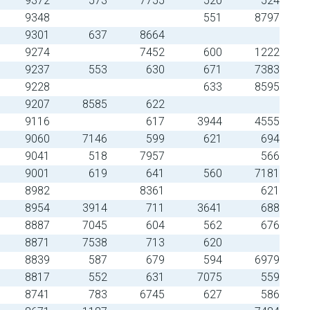
9372
573
7755
520
524
9348
551
8797
9301
637
8664
9274
7452
600
1222
9237
553
630
671
7383
9228
633
8595
9207
8585
622
9116
617
3944
4555
9060
7146
599
621
694
9041
518
7957
566
9001
619
641
560
7181
8982
8361
621
8954
3914
711
3641
688
8887
7045
604
562
676
8871
7538
713
620
8839
587
679
594
6979
8817
552
631
7075
559
8741
783
6745
627
586