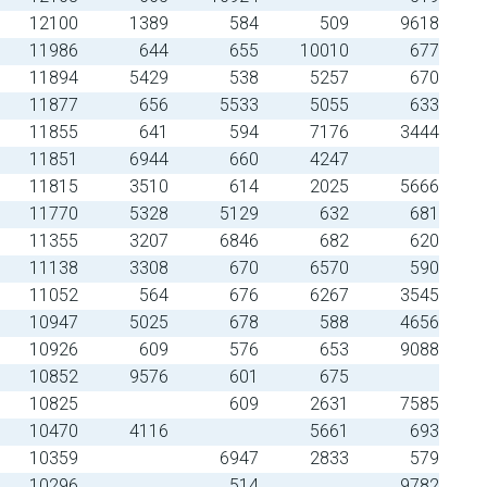
12100
1389
584
509
9618
11986
644
655
10010
677
11894
5429
538
5257
670
11877
656
5533
5055
633
11855
641
594
7176
3444
11851
6944
660
4247
11815
3510
614
2025
5666
11770
5328
5129
632
681
11355
3207
6846
682
620
11138
3308
670
6570
590
11052
564
676
6267
3545
10947
5025
678
588
4656
10926
609
576
653
9088
10852
9576
601
675
10825
609
2631
7585
10470
4116
5661
693
10359
6947
2833
579
10296
514
9782