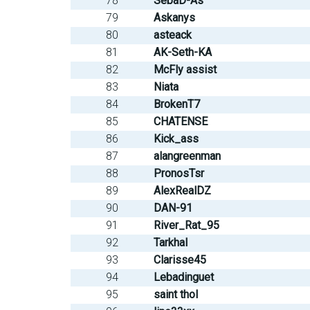
78
SebaD-As
79
Askanys
80
asteack
81
AK-Seth-KA
82
McFly assist
83
Niata
84
BrokenT7
85
CHATENSE
86
Kick_ass
87
alangreenman
88
PronosTsr
89
AlexRealDZ
90
DAN-91
91
River_Rat_95
92
Tarkhal
93
Clarisse45
94
Lebadinguet
95
saint thol