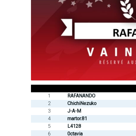
1
RAFANANDO
2
ChichiNezuko
3
J-A-M
4
martor.81
5
L4128
6
0ctavia