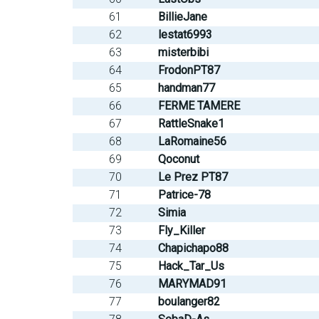
61
BillieJane
62
lestat6993
63
misterbibi
64
FrodonPT87
65
handman77
66
FERME TAMERE
67
RattleSnake1
68
LaRomaine56
69
Qoconut
70
Le Prez PT87
71
Patrice-78
72
Simia
73
Fly_Killer
74
Chapichapo88
75
Hack_Tar_Us
76
MARYMAD91
77
boulanger82