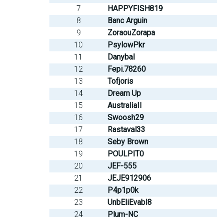
7
HAPPYFISH819
8
Banc Arguin
9
ZoraouZorapa
10
PsylowPkr
11
Danybal
12
Fepi.78260
13
Tofjoris
14
Dream Up
15
AustraliaII
16
Swoosh29
17
Rastaval33
18
Seby Brown
19
POULPIT0
20
JEF-555
21
JEJE912906
22
P4p1p0k
23
UnbEliEvabl8
24
Plum-NC