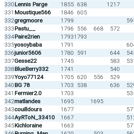
330
Lennis Parge
1855
638
1217
331
Moustique566
1846
605
332
gregmoore
1799
59
333
Pastu__
1796
556
668
572
334
Paire2rien
1793
1793
335
yosoybaba
1791
60
336
junior5606
1780
591
644
54
337
Gesse22
1745
583
53
338
BlueBerry332
1741
540
339
Yoyo77124
1705
620
556
529
340
BG 78
1703
538
636
52
341
Fermier2.0
1703
53
342
matlandes
1695
1695
343
couilldours
1677
57
344
AyRToN_33410
1667
51
345
Kichloraine
1663
57
346
Burning_Man
1620
503
56