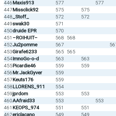
446
Maxis913
577
577
447
Missclick92
575
575
448
_Stoff_
572
572
449
swak30
571
450
druide EPR
570
451
–ROIHUIT–
568
568
452
Ju2pomme
567
56
453
Girafe6233
565
565
454
ImnoGo-o-d
563
563
455
Picardie46
559
559
456
Mr.JackGyver
559
457
Keuts176
559
458
LLORENS_911
554
459
jprdom
553
553
460
AAfraid33
553
553
461
KEOPS_974
551
551
462
ericlacano
549
549