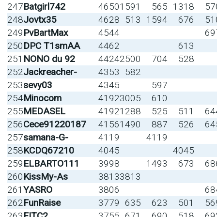
247
Batgirl742
4650
1591
565
1318
57
248
Jovtx35
4628
513
1594
676
51
249
PvBartMax
4544
69
250
DPC T1smAA
4462
613
251
NONO du 92
4424
2500
704
528
252
Jackreacher-
4353
582
253
sevy03
4345
597
254
Minocom
4192
3005
610
255
MEDASEL
4192
1288
525
511
64
256
Cece91220187
4156
1490
887
526
64
257
samana-G-
4119
4119
258
KCDQ67210
4045
4045
259
ELBARTO111
3998
1493
673
68
260
KissMy-As
3813
3813
261
YASRO
3806
68
262
FunRaise
3779
635
623
501
56
263
FITC2
3755
671
690
518
69