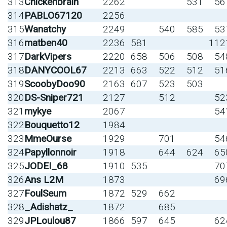
313
Chickenbrain
2262
531
56
314
PABLO67120
2256
315
Wanatchy
2249
540
585
53
316
matben40
2236
581
112
317
DarkVipers
2220
658
506
508
54
318
DANYCOOL67
2213
663
522
512
51
319
ScoobyDoo90
2163
607
523
503
320
DS-Sniper721
2127
512
52
321
mykye
2067
54
322
Bouquetto12
1984
323
MmeOurse
1929
701
54
324
Papyllonnoir
1918
644
624
65
325
JODEI_68
1910
535
70
326
Ans L2M
1873
69
327
FoulSeum
1872
529
662
328
_Adishatz_
1872
685
329
JPLoulou87
1866
597
645
62