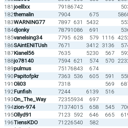
181
joelllxx
7918
6742
50
182
themalin
7904
675
586
183
WARNING77
7897
631
5432
55
184
djonky
7879
1086
691
53
185
vanelsing34
7795
628
579
1116
425
186
SAintENiTUsh
7671
3412
3136
57
187
Kianel56
7635
5230
567
59
188
jo78140
7594
621
574
570
223
189
pulmus
7517
6843
674
190
Papitofpkr
7363
536
605
591
55
191
Oli03
7318
569
68
192
Funfish
7244
6139
516
193
On_The_Way
7235
5934
697
194
zion-974
7137
4015
658
545
70
195
Ollyd91
7123
592
646
665
61
196
TiensKDO
7122
6540
582