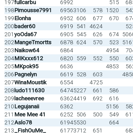
197
fullcarbu
6992
515
68
198
Pimousse7991
6956
3106
578
1520
54
199
Elonha
6952
606
677
670
67
200
bader60
6919
541
4624
52
201
yoOda67
6905
545
626
674
506
202
MangeTmortts
6878
624
570
523
516
203
Naikow64
6864
4954
70
204
MIKxxx612
6820
559
552
550
60
205
MKpok95
6636
4853
56
206
Pagnelyn
6619
528
603
485
207
WinaMoustik
6554
4725
208
ludo111630
6474
5227
661
586
209
lacheeevree
6362
4419
692
616
210
Legujanaii
6362
5156
58
211
Mee Mee 41
6252
506
500
549
61
212
Aslo78
6194
5530
664
213
_FishOuMe_
6177
3712
651
68