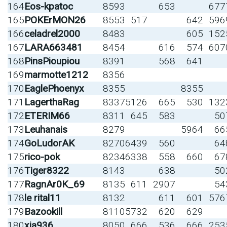
164
Eos-kpatoc
8593
653
677
165
POKErMON26
8553
517
642
596
166
celadrel2000
8483
605
152
167
LARA663481
8454
616
574
607
168
PinsPioupiou
8391
568
641
169
marmotte1212
8356
170
EaglePhoenyx
8355
8355
171
LagerthaRag
8337
5126
665
530
132
172
ETERIM66
8311
645
583
50
173
Leuhanais
8279
5964
66
174
GoLudorAK
8270
6439
560
64
175
rico-pok
8234
6338
558
660
67
176
Tiger8322
8143
638
50
177
RagnAr0K_69
8135
611
2907
54
178
le rital11
8132
611
601
576
179
Bazookill
8110
5732
620
629
180
xia936
8050
666
536
666
253