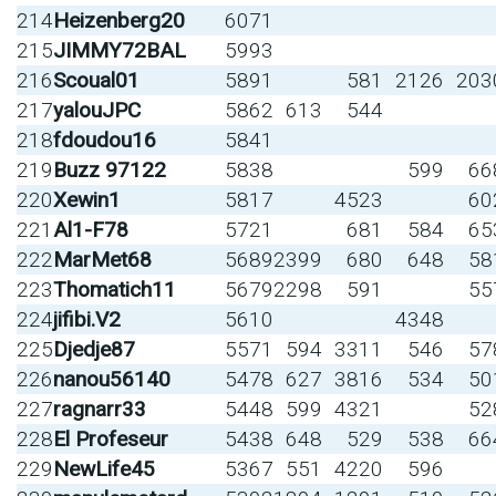
214
Heizenberg20
6071
215
JIMMY72BAL
5993
216
Scoual01
5891
581
2126
203
217
yalouJPC
5862
613
544
218
fdoudou16
5841
219
Buzz 97122
5838
599
66
220
Xewin1
5817
4523
60
221
Al1-F78
5721
681
584
65
222
MarMet68
5689
2399
680
648
58
223
Thomatich11
5679
2298
591
55
224
jifibi.V2
5610
4348
225
Djedje87
5571
594
3311
546
57
226
nanou56140
5478
627
3816
534
50
227
ragnarr33
5448
599
4321
52
228
El Profeseur
5438
648
529
538
66
229
NewLife45
5367
551
4220
596