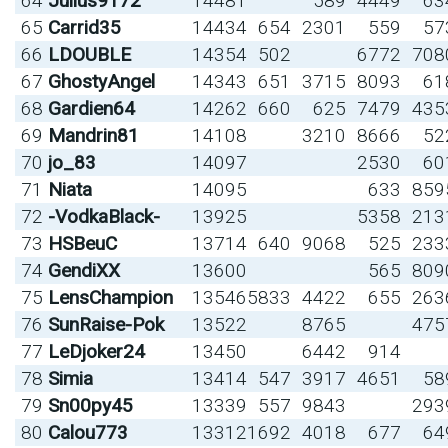
64
Julius9172
14481
589
4449
63
65
Carrid35
14434
654
2301
559
57
66
LDOUBLE
14354
502
6772
708
67
GhostyAngel
14343
651
3715
8093
61
68
Gardien64
14262
660
625
7479
435
69
Mandrin81
14108
3210
8666
52
70
jo_83
14097
2530
60
71
Niata
14095
633
859
72
-VodkaBlack-
13925
5358
213
73
HSBeuC
13714
640
9068
525
233
74
GendiXX
13600
565
809
75
LensChampion
13546
5833
4422
655
263
76
SunRaise-Pok
13522
8765
475
77
LeDjoker24
13450
6442
914
78
Simia
13414
547
3917
4651
58
79
Sn00py45
13339
557
9843
293
80
Calou773
13312
1692
4018
677
64