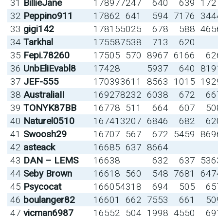
31
BillieJane
17897
7247
640
639
172
32
Peppino911
17862
641
594
7176
344
33
gigi142
17815
5025
678
588
465
34
Tarkhal
17558
7538
713
620
35
Fepi.78260
17505
570
8967
6166
62
36
UnbEliEvabl8
17428
5937
640
819
37
JEF-555
17039
3611
8563
1015
192
38
AustraliaII
16927
8232
6038
672
66
39
TONYK87BB
16778
511
664
607
50
40
Naturel0510
16741
3207
6846
682
62
41
Swoosh29
16707
567
672
5459
869
42
asteack
16685
637
8664
43
DAN – LEMS
16638
632
637
536
44
Seby Brown
16618
560
548
7681
647
45
Psycocat
16605
4318
694
505
65
46
boulanger82
16601
662
7553
661
50
47
vicman6987
16552
504
1998
4550
69