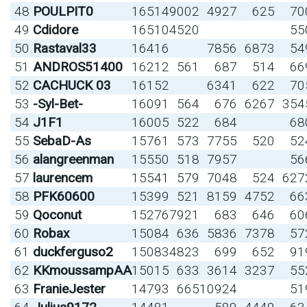
48
POULPIT0
16514
9002
4927
625
70
49
Cdidore
16510
4520
55
50
Rastaval33
16416
7856
6873
54
51
ANDROS51400
16212
561
687
514
66
52
CACHUCK 03
16152
6341
622
70
53
-Syl-Bet-
16091
564
676
6267
354
54
J1F1
16005
522
684
68
55
SebaD-As
15761
573
7755
520
52
56
alangreenman
15550
518
7957
56
57
laurencem
15541
579
7048
524
627
58
PFK60600
15399
521
8159
4752
66
59
Qoconut
15276
7921
683
646
60
60
Robax
15084
636
5836
7378
57
61
duckferguso2
15083
4823
699
652
91
62
KKmoussampAA
15015
633
3614
3237
55
63
FranieJester
14793
665
10924
51