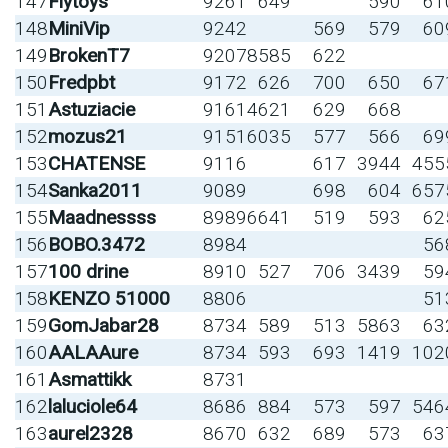
147
Flytoys
9261
649
590
61
148
MiniVip
9242
569
579
60
149
BrokenT7
9207
8585
622
150
Fredpbt
9172
626
700
650
67
151
Astuziacie
9161
4621
629
668
152
mozus21
9151
6035
577
566
69
153
CHATENSE
9116
617
3944
455
154
Sanka2011
9089
698
604
657
155
Maadnessss
8989
6641
519
593
62
156
BOBO.3472
8984
56
157
100 drine
8910
527
706
3439
59
158
KENZO 51000
8806
51
159
GomJabar28
8734
589
513
5863
63
160
AALAAure
8734
593
693
1419
102
161
Asmattikk
8731
162
laluciole64
8686
884
573
597
546
163
aurel2328
8670
632
689
573
63