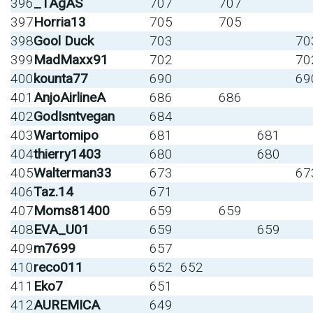
396
_TAgAS
707
707
397
Horria13
705
705
398
Gool Duck
703
70
399
MadMaxx91
702
70
400
kounta77
690
69
401
AnjoAirlineA
686
686
402
GodIsntvegan
684
403
Wartomipo
681
681
404
thierry1403
680
680
405
Walterman33
673
67
406
Taz.14
671
407
Moms81400
659
659
408
EVA_U01
659
659
409
m7699
657
410
reco011
652
652
411
Eko7
651
412
AUREMICA
649