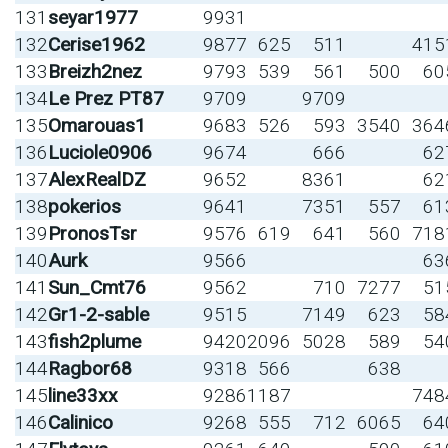
131
seyar1977
9931
132
Cerise1962
9877
625
511
415
133
Breizh2nez
9793
539
561
500
60
134
Le Prez PT87
9709
9709
135
Omarouas1
9683
526
593
3540
364
136
Luciole0906
9674
666
62
137
AlexRealDZ
9652
8361
62
138
pokerios
9641
7351
557
61
139
PronosTsr
9576
619
641
560
718
140
Aurk
9566
63
141
Sun_Cmt76
9562
710
7277
51
142
Gr1-2-sable
9515
7149
623
58
143
fish2plume
9420
2096
5028
589
54
144
Ragbor68
9318
566
638
145
line33xx
9286
1187
748
146
Calinico
9268
555
712
6065
64