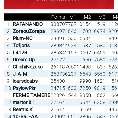
Points
M1
M2
M3
M
1
RAFANANDO
30870
7787
10154
519
1112
2
ZoraouZorapa
29697
646
703
6974
920
3
Plum-NC
29091
500
5634
849
4
Tofjoris
28984
4924
637
580
1013
5
L4128
28634
2197
10507
6469
50
6
Dream Up
27172
650
7580
778
7
ChichiNezuko
26118
7659
11498
537
526
8
J-A-M
25873
6237
6543
5560
617
9
loursdoubs
25430
9990
1621
51
10
PsylowPkr
24715
603
7250
9019
56
11
FERME TAMERE
22326
544
8058
662
66
12
martor.81
22164
6644
6368
798
13
Beatrix.K
21614
9169
445
14
10-BaL-AA
20902
661
2806
547
1055