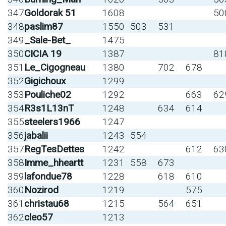
347
Goldorak 51
1608
50
348
paslim87
1550
503
531
349
_Sale-Bet_
1475
350
CICIA 19
1387
81
351
Le_Cigogneau
1380
702
678
352
Gigichoux
1299
353
Pouliche02
1292
663
62
354
R3s1L13nT
1248
634
614
355
steelers1966
1247
356
jabalii
1243
554
357
RegTesDettes
1242
612
63
358
Imme_hheartt
1231
558
673
359
lafondue78
1228
618
610
360
Nozirod
1219
575
361
christau68
1215
564
651
362
cleo57
1213