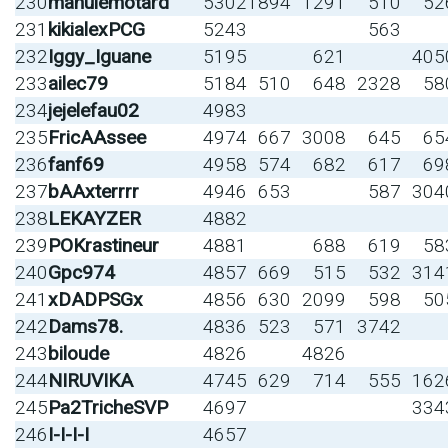
230
manulemotard
5302
1894
1291
510
52
231
kikialexPCG
5243
563
232
Iggy_Iguane
5195
621
405
233
ailec79
5184
510
648
2328
58
234
jejelefau02
4983
235
FricAAssee
4974
667
3008
645
65
236
fanf69
4958
574
682
617
69
237
bAAxterrrr
4946
653
587
304
238
LEKAYZER
4882
239
POKrastineur
4881
688
619
58
240
Gpc974
4857
669
515
532
314
241
xDADPSGx
4856
630
2099
598
50
242
Dams78.
4836
523
571
3742
243
biloude
4826
4826
244
NIRUVIKA
4745
629
714
555
162
245
Pa2TricheSVP
4697
334
246
I-I-I-I
4657