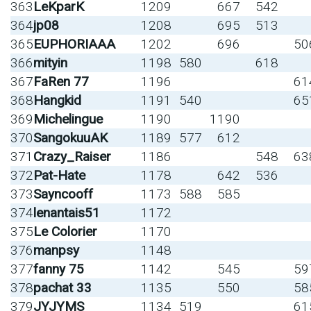
363
LeKparK
1209
667
542
364
jp08
1208
695
513
365
EUPHORIAAA
1202
696
50
366
mityin
1198
580
618
367
FaRen 77
1196
61
368
Hangkid
1191
540
65
369
Michelingue
1190
1190
370
SangokuuAK
1189
577
612
371
Crazy_Raiser
1186
548
63
372
Pat-Hate
1178
642
536
373
Sayncooff
1173
588
585
374
lenantais51
1172
375
Le Colorier
1170
376
manpsy
1148
377
fanny 75
1142
545
59
378
pachat 33
1135
550
58
379
JYJYMS
1134
519
61