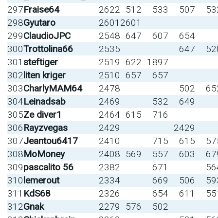
297
Fraise64
2622
512
533
507
53
298
Gyutaro
2601
2601
299
ClaudioJPC
2548
647
607
654
300
Trottolina66
2535
647
52
301
steftiger
2519
622
1897
302
liten kriger
2510
657
657
303
CharlyMAM64
2478
502
65
304
Leinadsab
2469
532
649
305
Ze diver1
2464
615
716
306
Rayzvegas
2429
2429
307
Jeantou6417
2410
715
615
57
308
MoMoney
2408
569
557
603
67
309
pascalito 56
2382
671
56
310
lemerout
2334
669
506
59
311
KdS68
2326
654
611
55
312
Gnak
2279
576
502