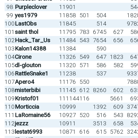
98
Purpleclover
11901
54
99
yes1979
11858
501
504
182
100
LastObs
11845
514
978
101
saint thol
11795
783
6745
627
58
102
Hack_Tar_Us
11484
543
7654
656
65
103
Kalon14388
11384
590
104
Cirone
11326
549
647
1823
64
105
dl-glouton
11320
571
586
582
59
106
RattleSnake1
11238
537
933
107
Apero4
11176
550
788
108
misterbibi
11145
612
8260
602
63
109
Kristof01
11114
4116
5661
69
110
Morticcia
10999
1392
609
374
111
LaRomaine56
10927
520
516
543
829
112
jezzz
10911
3513
658
53
113
lestat6993
10871
616
615
5762
324