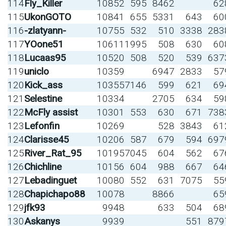
114
Fly_Killer
10852
595
8462
62
115
UkonGOTO
10841
655
5331
643
60
116
-zlatyann-
10755
532
510
3338
283
117
YOone51
10611
1995
508
630
60
118
Lucaas95
10520
508
520
539
637
119
uniclo
10359
6947
2833
57
120
Kick_ass
10355
7146
599
621
69
121
Selestine
10334
2705
634
59
122
McFly assist
10301
553
630
671
738
123
Lefonfin
10269
528
3843
61
124
Clarisse45
10206
587
679
594
697
125
River_Rat_95
10195
7045
604
562
67
126
Chichline
10156
604
988
667
64
127
Lebadinguet
10080
552
631
7075
55
128
Chapichapo88
10078
8866
65
129
jfk93
9948
633
504
68
130
Askanys
9939
551
879