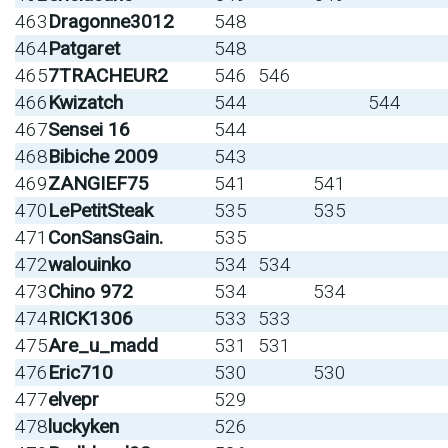
463
Dragonne3012
548
464
Patgaret
548
465
7TRACHEUR2
546
546
466
Kwizatch
544
544
467
Sensei 16
544
468
Bibiche 2009
543
469
ZANGIEF75
541
541
470
LePetitSteak
535
535
471
ConSansGain.
535
472
walouinko
534
534
473
Chino 972
534
534
474
RICK1306
533
533
475
Are_u_madd
531
531
476
Eric710
530
530
477
elvepr
529
478
luckyken
526