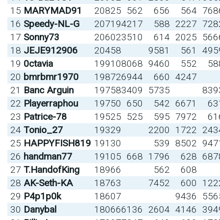
15
MARYMAD91
20825
562
656
564
768
16
Speedy-NL-G
20719
4217
588
2227
728
17
Sonny73
20602
3510
614
2025
566
18
JEJE912906
20458
9581
561
495
19
0ctavia
19910
8068
9460
552
58
20
bmrbmr1970
19872
6944
660
4247
21
Banc Arguin
19758
3409
5735
839
22
Playerraphou
19750
650
542
6671
63
23
Patrice-78
19525
525
595
7972
61
24
Tonio_27
19329
2200
1722
243
25
HAPPYFISH819
19130
539
8502
947
26
handman77
19105
668
1796
628
687
27
T.HandofKing
18966
562
608
28
AK-Seth-KA
18763
7452
600
122
29
P4p1p0k
18607
9436
556
30
Danybal
18066
6136
2604
4146
394