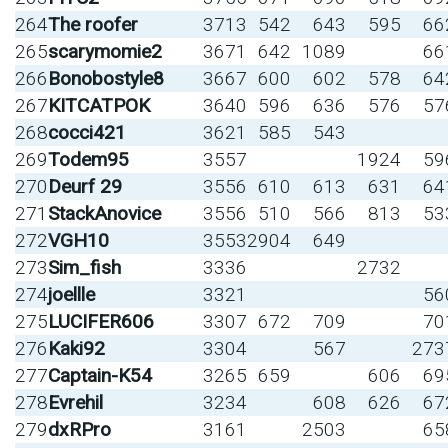
264
The roofer
3713
542
643
595
66
265
scarymomie2
3671
642
1089
66
266
Bonobostyle8
3667
600
602
578
64
267
KITCATPOK
3640
596
636
576
57
268
cocci421
3621
585
543
269
Todem95
3557
1924
59
270
Deurf 29
3556
610
613
631
64
271
StackAnovice
3556
510
566
813
53
272
VGH10
3553
2904
649
273
Sim_fish
3336
2732
274
joellle
3321
56
275
LUCIFER606
3307
672
709
70
276
Kaki92
3304
567
273
277
Captain-K54
3265
659
606
69
278
Evrehil
3234
608
626
67
279
dxRPro
3161
2503
65