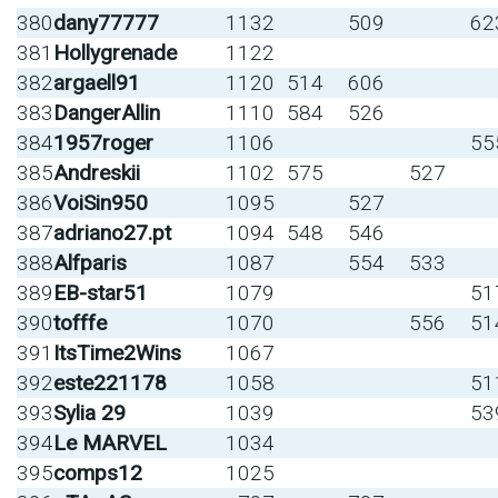
380
dany77777
1132
509
62
381
Hollygrenade
1122
382
argaell91
1120
514
606
383
DangerAllin
1110
584
526
384
1957roger
1106
55
385
Andreskii
1102
575
527
386
VoiSin950
1095
527
387
adriano27.pt
1094
548
546
388
Alfparis
1087
554
533
389
EB-star51
1079
51
390
tofffe
1070
556
51
391
ItsTime2Wins
1067
392
este221178
1058
51
393
Sylia 29
1039
53
394
Le MARVEL
1034
395
comps12
1025