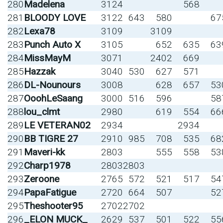
280
Madelena
3124
568
281
BLOODY LOVE
3122
643
580
67
282
Lexa78
3109
3109
283
Punch Auto X
3105
652
635
63
284
MissMayM
3071
2402
669
285
Hazzak
3040
530
627
571
286
DL-Nounours
3008
628
657
53
287
OoohLeSaang
3000
516
596
58
288
lou_clmt
2980
619
554
66
289
LE VETERAN02
2934
2934
290
BB TIGRE 27
2910
985
708
535
68
291
Maveri-kk
2803
555
558
53
292
Charp1978
2803
2803
293
Zeroone
2765
572
521
517
54
294
PapaFatigue
2720
664
507
52
295
Theshooter95
2702
2702
296
_ELON MUCK_
2629
537
501
522
55