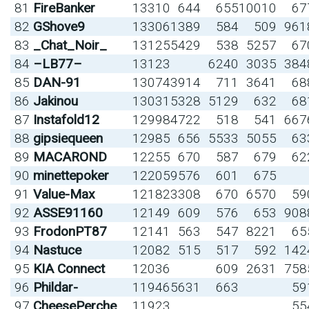
81
FireBanker
13310
644
655
10010
67
82
GShove9
13306
1389
584
509
961
83
_Chat_Noir_
13125
5429
538
5257
67
84
–LB77–
13123
6240
3035
384
85
DAN-91
13074
3914
711
3641
68
86
Jakinou
13031
5328
5129
632
68
87
Instafold12
12998
4722
518
541
667
88
gipsiequeen
12985
656
5533
5055
63
89
MACAROND
12255
670
587
679
62
90
minettepoker
12205
9576
601
675
91
Value-Max
12182
3308
670
6570
59
92
ASSE91160
12149
609
576
653
908
93
FrodonPT87
12141
563
547
8221
65
94
Nastuce
12082
515
517
592
142
95
KIA Connect
12036
609
2631
758
96
Phildar-
11946
5631
663
59
97
CheesePerche
11923
55