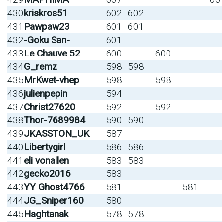
430
kriskros51
602
602
431
Pawpaw23
601
601
432
-Goku San-
601
433
Le Chauve 52
600
600
434
G_remz
598
598
435
MrKwet-vhep
598
598
436
julienpepin
594
437
Christ27620
592
592
438
Thor-7689984
590
590
439
JKASSTON_UK
587
440
Libertygirl
586
586
441
eli vonallen
583
583
442
gecko2016
583
443
YY Ghost4766
581
581
444
JG_Sniper160
580
445
Haghtanak
578
578