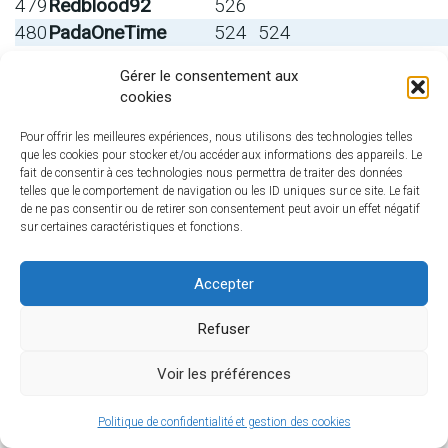
479
Redblood92
526
480
PadaOneTime
524
524
481
TitusRvans
524
524
Gérer le consentement aux
482
kiko Z750
524
cookies
483
Tarzan9599
521
521
484
Rico 33
521
52
Pour offrir les meilleures expériences, nous utilisons des technologies telles
que les cookies pour stocker et/ou accéder aux informations des appareils. Le
485
Karedas3372
514
fait de consentir à ces technologies nous permettra de traiter des données
486
iacoman
512
telles que le comportement de navigation ou les ID uniques sur ce site. Le fait
de ne pas consentir ou de retirer son consentement peut avoir un effet négatif
487
CandyCrush91
507
507
sur certaines caractéristiques et fonctions.
488
PPchristo
506
489
Scarred_Hand
506
Accepter
490
Badmomo
505
505
491
Ty Biscuit
505
505
Refuser
492
100k-POT
502
Voir les préférences
Navigation
Politique de confidentialité et gestion des cookies
CLASSEMENT FREE HOLDEM MANCHE