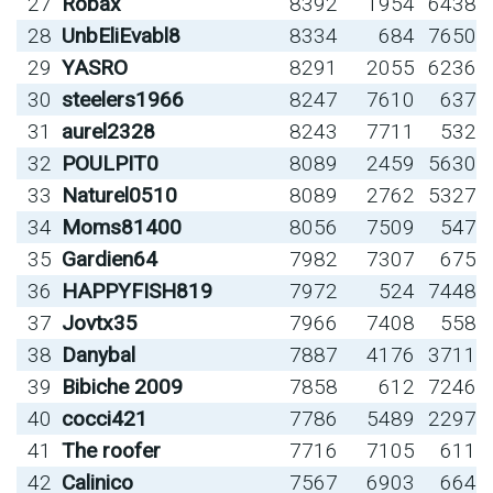
27
Robax
8392
1954
6438
28
UnbEliEvabl8
8334
684
7650
29
YASRO
8291
2055
6236
30
steelers1966
8247
7610
637
31
aurel2328
8243
7711
532
32
POULPIT0
8089
2459
5630
33
Naturel0510
8089
2762
5327
34
Moms81400
8056
7509
547
35
Gardien64
7982
7307
675
36
HAPPYFISH819
7972
524
7448
37
Jovtx35
7966
7408
558
38
Danybal
7887
4176
3711
39
Bibiche 2009
7858
612
7246
40
cocci421
7786
5489
2297
41
The roofer
7716
7105
611
42
Calinico
7567
6903
664