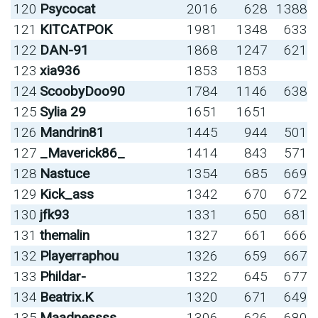
120
Psycocat
2016
628
1388
121
KITCATPOK
1981
1348
633
122
DAN-91
1868
1247
621
123
xia936
1853
1853
124
ScoobyDoo90
1784
1146
638
125
Sylia 29
1651
1651
126
Mandrin81
1445
944
501
127
_Maverick86_
1414
843
571
128
Nastuce
1354
685
669
129
Kick_ass
1342
670
672
130
jfk93
1331
650
681
131
themalin
1327
661
666
132
Playerraphou
1326
659
667
133
Phildar-
1322
645
677
134
Beatrix.K
1320
671
649
135
Maadnessss
1306
626
680