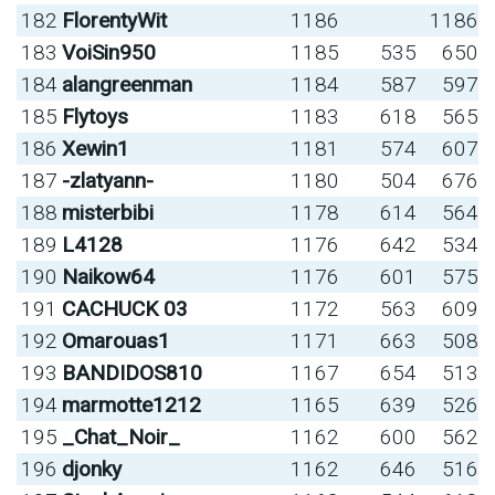
182
FlorentyWit
1186
1186
183
VoiSin950
1185
535
650
184
alangreenman
1184
587
597
185
Flytoys
1183
618
565
186
Xewin1
1181
574
607
187
-zlatyann-
1180
504
676
188
misterbibi
1178
614
564
189
L4128
1176
642
534
190
Naikow64
1176
601
575
191
CACHUCK 03
1172
563
609
192
Omarouas1
1171
663
508
193
BANDIDOS810
1167
654
513
194
marmotte1212
1165
639
526
195
_Chat_Noir_
1162
600
562
196
djonky
1162
646
516