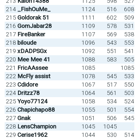
213
Kalon14388
1125
598
527
214
_FishOuMe_
1124
516
608
215
Goldorak 51
1111
602
509
216
GomJabar28
1109
578
531
217
FireBanker
1107
569
538
218
biloude
1096
543
553
219
xDADPSGx
1092
551
541
220
Mee Mee 41
1088
583
505
221
FricAAssee
1085
1085
222
McFly assist
1078
545
533
223
Cdidore
1067
517
550
224
Dritzz78
1064
561
503
225
Yoyo77124
1058
534
524
226
Chapichapo88
1055
501
554
227
Gnak
1051
506
545
228
LensChampion
1045
1045
229
Cerise1962
1044
530
514