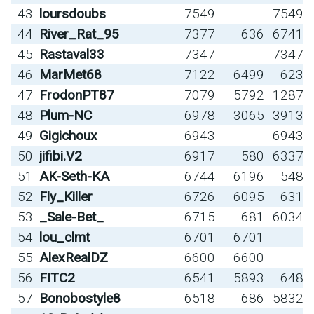
43
loursdoubs
7549
7549
44
River_Rat_95
7377
636
6741
45
Rastaval33
7347
7347
46
MarMet68
7122
6499
623
47
FrodonPT87
7079
5792
1287
48
Plum-NC
6978
3065
3913
49
Gigichoux
6943
6943
50
jifibi.V2
6917
580
6337
51
AK-Seth-KA
6744
6196
548
52
Fly_Killer
6726
6095
631
53
_Sale-Bet_
6715
681
6034
54
lou_clmt
6701
6701
55
AlexRealDZ
6600
6600
56
FITC2
6541
5893
648
57
Bonobostyle8
6518
686
5832