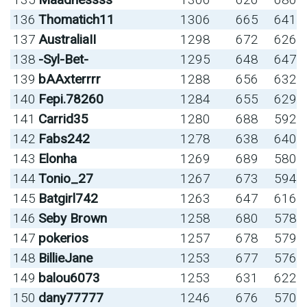
136
Thomatich11
1306
665
641
137
AustraliaII
1298
672
626
138
-Syl-Bet-
1295
648
647
139
bAAxterrrr
1288
656
632
140
Fepi.78260
1284
655
629
141
Carrid35
1280
688
592
142
Fabs242
1278
638
640
143
Elonha
1269
689
580
144
Tonio_27
1267
673
594
145
Batgirl742
1263
647
616
146
Seby Brown
1258
680
578
147
pokerios
1257
678
579
148
BillieJane
1253
677
576
149
balou6073
1253
631
622
150
dany77777
1246
676
570