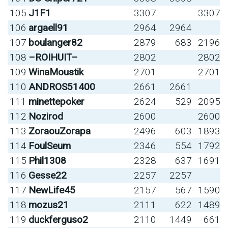
105
J1F1
3307
3307
106
argaell91
2964
2964
107
boulanger82
2879
683
2196
108
–ROIHUIT–
2802
2802
109
WinaMoustik
2701
2701
110
ANDROS51400
2661
2661
111
minettepoker
2624
529
2095
112
Nozirod
2600
2600
113
ZoraouZorapa
2496
603
1893
114
FoulSeum
2346
554
1792
115
Phil1308
2328
637
1691
116
Gesse22
2257
2257
117
NewLife45
2157
567
1590
118
mozus21
2111
622
1489
119
duckferguso2
2110
1449
661