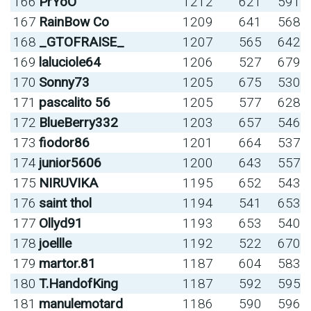
166
PrYoO
1212
621
591
167
RainBow Co
1209
641
568
168
_GTOFRAISE_
1207
565
642
169
laluciole64
1206
527
679
170
Sonny73
1205
675
530
171
pascalito 56
1205
577
628
172
BlueBerry332
1203
657
546
173
fiodor86
1201
664
537
174
junior5606
1200
643
557
175
NIRUVIKA
1195
652
543
176
saint thol
1194
541
653
177
Ollyd91
1193
653
540
178
joellle
1192
522
670
179
martor.81
1187
604
583
180
T.HandofKing
1187
592
595
181
manulemotard
1186
590
596