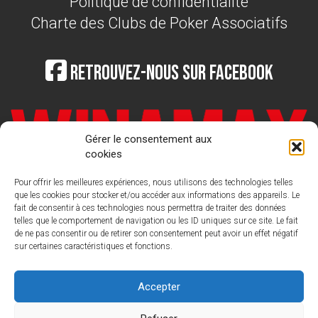
Politique de confidentialité
Charte des Clubs de Poker Associatifs
Retrouvez-nous sur Facebook
Gérer le consentement aux
cookies
Pour offrir les meilleures expériences, nous utilisons des technologies telles
que les cookies pour stocker et/ou accéder aux informations des appareils. Le
fait de consentir à ces technologies nous permettra de traiter des données
telles que le comportement de navigation ou les ID uniques sur ce site. Le fait
de ne pas consentir ou de retirer son consentement peut avoir un effet négatif
sur certaines caractéristiques et fonctions.
LIGUE FRANCAISE DE POKER
Nous
contacter : contact@laliguedepoker.org
Accepter