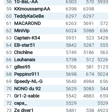
58
10-BaL-AA
6503
570
5933
59
KKmoussampAA
6398
6398
60
TeddyKaGeBe
6297
6297
61
MACAROND
6263
5691
572
62
MiniVip
6024
5388
636
63
Captain-K54
5951
523
5428
64
EB-star51
5842
5287
555
65
Chichline
5749
5186
563
66
Leuhanais
5738
512
5226
67
gilles95
5706
581
5125
68
Peppino911
5698
674
5024
69
Speedy-NL-G
5640
4984
656
70
NONO du 92
5629
5085
544
71
Gr1-2-sable
5542
4883
659
72
capa_
5529
5529
73
Ze diver1
5481
558
4923