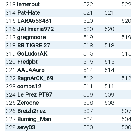
313
lemerout
522
522
314
Pat-Hate
521
521
315
LARA663481
520
520
316
JAHmania972
520
520
317
gregmoore
519
519
318
BB TIGRE 27
518
518
319
GoLudorAK
515
515
320
Fredpbt
515
515
321
AALAAure
514
514
322
RagnAr0K_69
512
512
323
comps12
511
511
324
Le Prez PT87
509
509
325
Zeroone
508
508
326
Breizh2nez
507
507
327
Burning_Man
504
504
328
sevy03
500
500