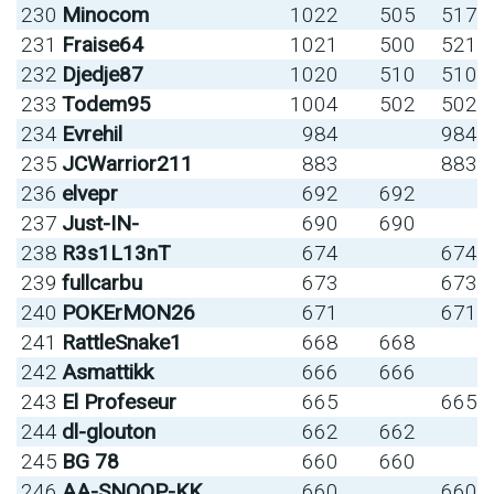
230
Minocom
1022
505
517
231
Fraise64
1021
500
521
232
Djedje87
1020
510
510
233
Todem95
1004
502
502
234
Evrehil
984
984
235
JCWarrior211
883
883
236
elvepr
692
692
237
Just-IN-
690
690
238
R3s1L13nT
674
674
239
fullcarbu
673
673
240
POKErMON26
671
671
241
RattleSnake1
668
668
242
Asmattikk
666
666
243
El Profeseur
665
665
244
dl-glouton
662
662
245
BG 78
660
660
246
AA-SNOOP-KK
660
660