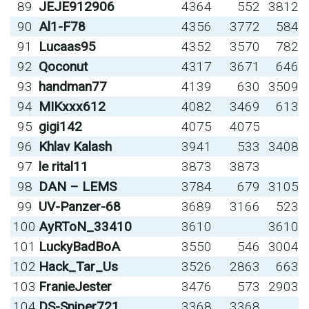
89
JEJE912906
4364
552
3812
90
Al1-F78
4356
3772
584
91
Lucaas95
4352
3570
782
92
Qoconut
4317
3671
646
93
handman77
4139
630
3509
94
MIKxxx612
4082
3469
613
95
gigi142
4075
4075
96
Khlav Kalash
3941
533
3408
97
le rital11
3873
3873
98
DAN – LEMS
3784
679
3105
99
UV-Panzer-68
3689
3166
523
100
AyRToN_33410
3610
3610
101
LuckyBadBoA
3550
546
3004
102
Hack_Tar_Us
3526
2863
663
103
FranieJester
3476
573
2903
104
DS-Sniper721
3368
3368