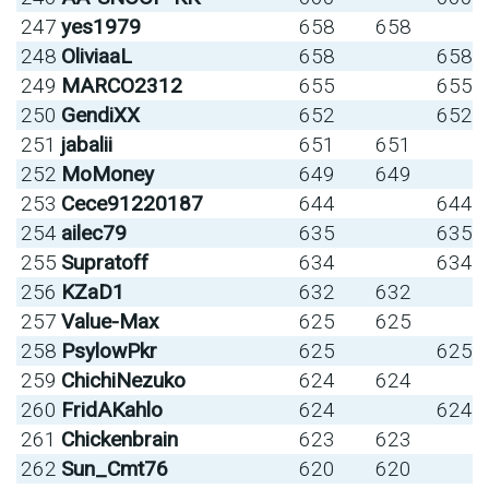
247
yes1979
658
658
248
OliviaaL
658
658
249
MARCO2312
655
655
250
GendiXX
652
652
251
jabalii
651
651
252
MoMoney
649
649
253
Cece91220187
644
644
254
ailec79
635
635
255
Supratoff
634
634
256
KZaD1
632
632
257
Value-Max
625
625
258
PsylowPkr
625
625
259
ChichiNezuko
624
624
260
FridAKahlo
624
624
261
Chickenbrain
623
623
262
Sun_Cmt76
620
620