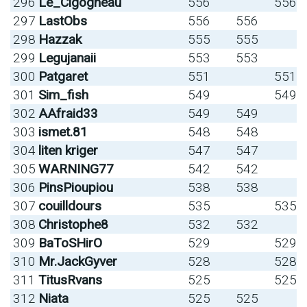
296
Le_Cigogneau
556
556
297
LastObs
556
556
298
Hazzak
555
555
299
Legujanaii
553
553
300
Patgaret
551
551
301
Sim_fish
549
549
302
AAfraid33
549
549
303
ismet.81
548
548
304
liten kriger
547
547
305
WARNING77
542
542
306
PinsPioupiou
538
538
307
couilldours
535
535
308
Christophe8
532
532
309
BaToSHirO
529
529
310
Mr.JackGyver
528
528
311
TitusRvans
525
525
312
Niata
525
525