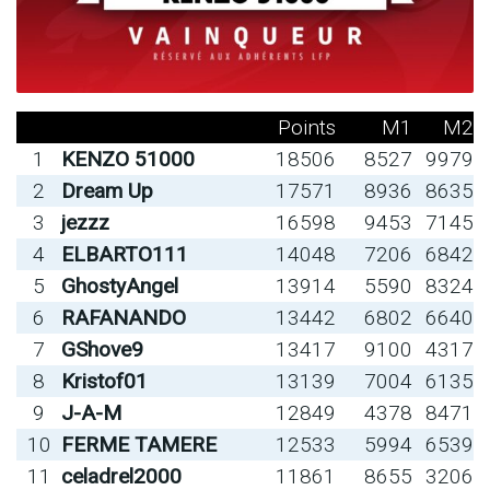
Points
M1
M2
1
KENZO 51000
18506
8527
9979
2
Dream Up
17571
8936
8635
3
jezzz
16598
9453
7145
4
ELBARTO111
14048
7206
6842
5
GhostyAngel
13914
5590
8324
6
RAFANANDO
13442
6802
6640
7
GShove9
13417
9100
4317
8
Kristof01
13139
7004
6135
9
J-A-M
12849
4378
8471
10
FERME TAMERE
12533
5994
6539
11
celadrel2000
11861
8655
3206