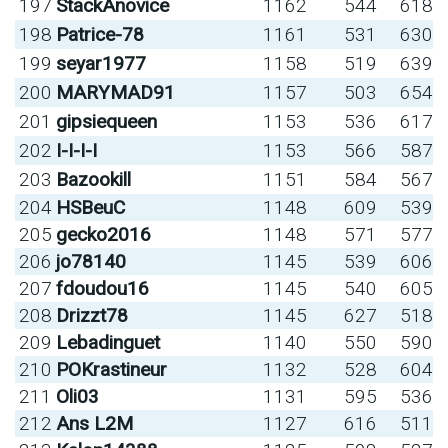
197
StackAnovice
1162
544
618
198
Patrice-78
1161
531
630
199
seyar1977
1158
519
639
200
MARYMAD91
1157
503
654
201
gipsiequeen
1153
536
617
202
I-I-I-I
1153
566
587
203
Bazookill
1151
584
567
204
HSBeuC
1148
609
539
205
gecko2016
1148
571
577
206
jo78140
1145
539
606
207
fdoudou16
1145
540
605
208
Drizzt78
1145
627
518
209
Lebadinguet
1140
550
590
210
POKrastineur
1132
528
604
211
Oli03
1131
595
536
212
Ans L2M
1127
616
511