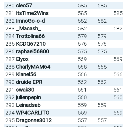
280
cleo57
585
585
281
ItsTime2Wins
585
585
282
ImnoGo-o-d
582
582
283
_Macash_
582
582
284
Trottolina66
579
579
285
KCDQ67210
576
576
286
raphael56800
575
575
287
Elyox
569
569
288
CharlyMAM64
568
568
289
Kianel56
566
566
290
druide EPR
562
562
291
swak30
561
561
292
julienpepin
560
560
293
Leinadsab
559
559
294
WP4CARLITO
559
559
295
Dragonne3012
557
557