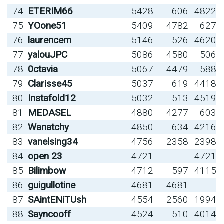
74
ETERIM66
5428
606
4822
75
YOone51
5409
4782
627
76
laurencem
5146
526
4620
77
yalouJPC
5086
4580
506
78
0ctavia
5067
4479
588
79
Clarisse45
5037
619
4418
80
Instafold12
5032
513
4519
81
MEDASEL
4880
4277
603
82
Wanatchy
4850
634
4216
83
vanelsing34
4756
2358
2398
84
open 23
4721
4721
85
Bilimbow
4712
597
4115
86
guigullotine
4681
4681
87
SAintENiTUsh
4554
2560
1994
88
Sayncooff
4524
510
4014