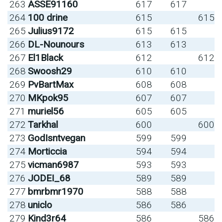
263
ASSE91160
617
617
264
100 drine
615
615
265
Julius9172
615
615
266
DL-Nounours
613
613
267
El1Black
612
612
268
Swoosh29
610
610
269
PvBartMax
608
608
270
MKpok95
607
607
271
muriel56
605
605
272
Tarkhal
600
600
273
GodIsntvegan
599
599
274
Morticcia
594
594
275
vicman6987
593
593
276
JODEI_68
589
589
277
bmrbmr1970
588
588
278
uniclo
586
586
279
Kind3r64
586
586