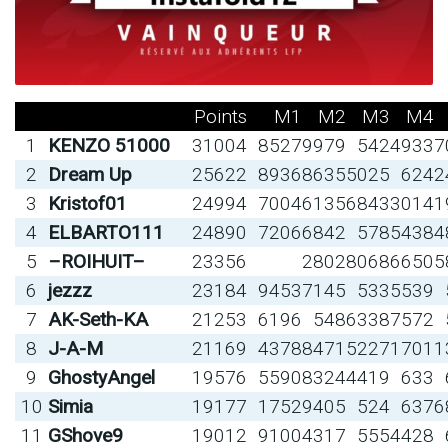
Points
M1
M2
M3
M4
1
KENZO 51000
31004
8527
9979
542
4933
7
2
Dream Up
25622
8936
8635
5025
624
2
3
Kristof01
24994
7004
6135
6843
3014
1
4
ELBARTO111
24890
7206
6842
578
5438
4
5
–ROIHUIT–
23356
2802
8068
6650
5
6
jezzz
23184
9453
7145
533
5539
7
AK-Seth-KA
21253
6196
548
6338
7572
8
J-A-M
21169
4378
8471
5227
1701
1
9
GhostyAngel
19576
5590
8324
4419
633
10
Simia
19177
1752
9405
524
637
6
11
GShove9
19012
9100
4317
555
4428