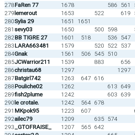
278
FaRen 77
1678
586
561
279
lemerout
1653
522
619
280
Sylia 29
1651
1651
281
sevy03
1650
500
598
282
BB TIGRE 27
1601
518
536
547
283
LARA663481
1579
520
522
537
284
Gnak
1561
506
545
510
285
JCWarrior211
1539
883
656
286
christau68
1297
1297
287
Batgirl742
1263
647
616
288
Pouliche02
1262
613
649
289
fish2plume
1242
603
639
290
le crotale.
1242
564
678
291
MKpok95
1223
607
292
ailec79
1209
635
574
293
_GTOFRAISE_
1207
565
642