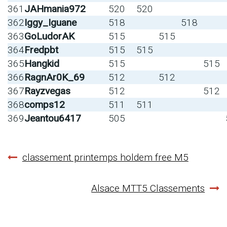
361
JAHmania972
520
520
362
Iggy_Iguane
518
518
363
GoLudorAK
515
515
364
Fredpbt
515
515
365
Hangkid
515
515
366
RagnAr0K_69
512
512
367
Rayzvegas
512
512
368
comps12
511
511
369
Jeantou6417
505
Navigation
classement printemps holdem free M5
de
Alsace MTT5 Classements
l’article