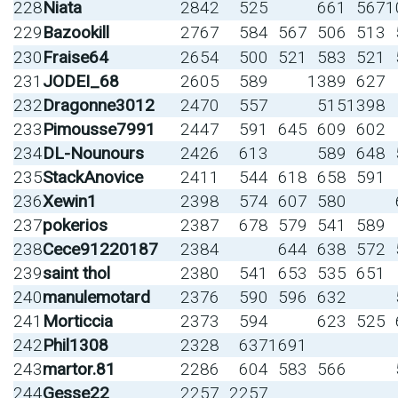
228
Niata
2842
525
661
567
1
229
Bazookill
2767
584
567
506
513
230
Fraise64
2654
500
521
583
521
231
JODEI_68
2605
589
1389
627
232
Dragonne3012
2470
557
515
1398
233
Pimousse7991
2447
591
645
609
602
234
DL-Nounours
2426
613
589
648
235
StackAnovice
2411
544
618
658
591
236
Xewin1
2398
574
607
580
237
pokerios
2387
678
579
541
589
238
Cece91220187
2384
644
638
572
239
saint thol
2380
541
653
535
651
240
manulemotard
2376
590
596
632
241
Morticcia
2373
594
623
525
242
Phil1308
2328
637
1691
243
martor.81
2286
604
583
566
244
Gesse22
2257
2257