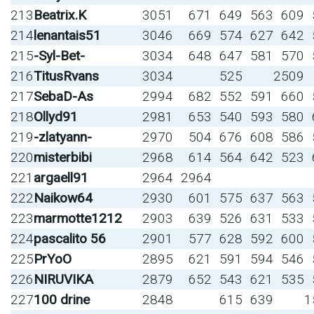
213
Beatrix.K
3051
671
649
563
609
214
lenantais51
3046
669
574
627
642
215
-Syl-Bet-
3034
648
647
581
570
216
TitusRvans
3034
525
2509
217
SebaD-As
2994
682
552
591
660
218
Ollyd91
2981
653
540
593
580
219
-zlatyann-
2970
504
676
608
586
220
misterbibi
2968
614
564
642
523
221
argaell91
2964
2964
222
Naikow64
2930
601
575
637
563
223
marmotte1212
2903
639
526
631
533
224
pascalito 56
2901
577
628
592
600
225
PrYoO
2895
621
591
594
546
226
NIRUVIKA
2879
652
543
621
535
227
100 drine
2848
615
639
1