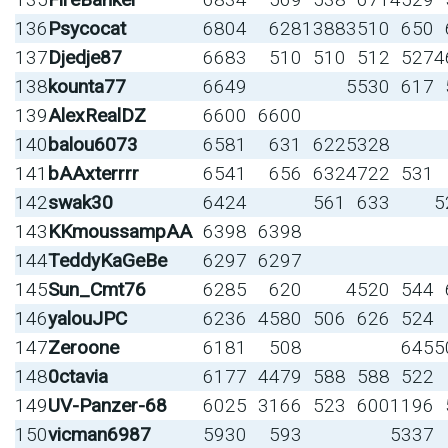
136
Psycocat
6804
628
1388
3510
650
137
Djedje87
6683
510
510
512
527
4
138
kounta77
6649
5530
617
139
AlexRealDZ
6600
6600
140
balou6073
6581
631
622
5328
141
bAAxterrrr
6541
656
632
4722
531
142
swak30
6424
561
633
5
143
KKmoussampAA
6398
6398
144
TeddyKaGeBe
6297
6297
145
Sun_Cmt76
6285
620
4520
544
146
yalouJPC
6236
4580
506
626
524
147
Zeroone
6181
508
645
5
148
0ctavia
6177
4479
588
588
522
149
UV-Panzer-68
6025
3166
523
600
1196
150
vicman6987
5930
593
5337