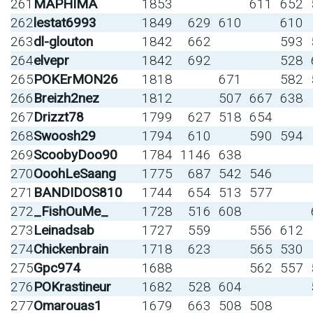
261
MAPHIMA
1853
611
652
262
lestat6993
1849
629
610
610
263
dl-glouton
1842
662
593
264
elvepr
1842
692
528
265
POKErMON26
1818
671
582
266
Breizh2nez
1812
507
667
638
267
Drizzt78
1799
627
518
654
268
Swoosh29
1794
610
590
594
269
ScoobyDoo90
1784
1146
638
270
OoohLeSaang
1775
687
542
546
271
BANDIDOS810
1744
654
513
577
272
_FishOuMe_
1728
516
608
273
Leinadsab
1727
559
556
612
274
Chickenbrain
1718
623
565
530
275
Gpc974
1688
562
557
276
POKrastineur
1682
528
604
277
Omarouas1
1679
663
508
508