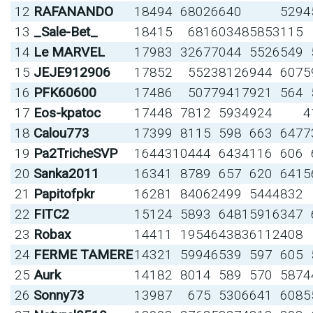
12
RAFANANDO
18494
6802
6640
529
4
13
_Sale-Bet_
18415
681
6034
8585
3115
14
Le MARVEL
17983
3267
7044
552
6549
15
JEJE912906
17852
552
3812
6944
607
5
16
PFK60600
17486
507
7941
7921
564
17
Eos-kpatoc
17448
7812
593
4924
4
18
Calou773
17399
8115
598
663
647
7
19
Pa2TricheSVP
16443
10444
643
4116
606
20
Sanka2011
16341
8789
657
620
641
5
21
Papitofpkr
16281
8406
2499
544
4832
22
FITC2
15124
5893
648
1591
6347
23
Robax
14411
1954
6438
3611
2408
24
FERME TAMERE
14321
5994
6539
597
605
25
Aurk
14182
8014
589
570
587
4
26
Sonny73
13987
675
530
6641
608
5