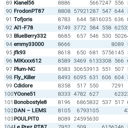
89
Kianel56
8886
566
7247
556
90
FrodonPT87
8808
5792
1287
547
644
91
Tofjoris
8783
644
581
6035
636
92
Al1-F78
8749
3772
584
558
625
3
93
BlueBerry332
8685
657
546
530
502
6
94
emmy33000
8666
8089
95
jfk93
8618
650
681
575
6145
96
MIKxxx612
8589
3469
613
3308
566
97
Plum-NC
8583
3065
3913
551
507
98
Fly_Killer
8493
6095
631
606
604
99
Cdidore
8358
517
550
7291
100
YOone51
8333
4782
627
623
2
101
Bonobostyle8
8196
686
5832
537
517
102
DAN – LEMS
8105
679
3105
4
103
POULPIT0
8089
2459
5630
104
Le Prez PT87
7952
509
615
6246