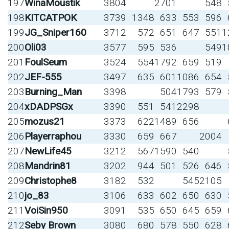
197
WinaMoustik
3804
2701
548
198
KITCATPOK
3739
1348
633
553
596
199
JG_Sniper160
3712
572
651
647
551
1
200
Oli03
3577
595
536
549
1
201
FoulSeum
3524
554
1792
659
519
202
JEF-555
3497
635
601
1086
654
203
Burning_Man
3398
504
1793
579
204
xDADPSGx
3390
551
541
2298
205
mozus21
3373
622
1489
656
206
Playerraphou
3330
659
667
2004
207
NewLife45
3212
567
1590
540
208
Mandrin81
3202
944
501
526
646
209
Christophe8
3182
532
545
2105
210
jo_83
3106
633
602
650
630
211
VoiSin950
3091
535
650
645
659
212
Seby Brown
3080
680
578
550
628