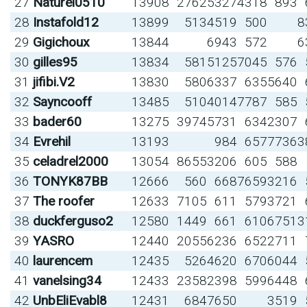
27
Naturel0510
13908
2762
5327
4318
893
28
Instafold12
13899
513
4519
500
8
29
Gigichoux
13844
6943
572
6
30
gilles95
13834
581
5125
7045
576
31
jifibi.V2
13830
580
6337
635
5640
32
Sayncooff
13485
510
4014
7787
585
33
bader60
13275
3974
5731
634
2307
34
Evrehil
13193
984
657
7736
3
35
celadrel2000
13054
8655
3206
605
588
36
TONYK87BB
12666
560
668
7659
3216
37
The roofer
12633
7105
611
579
3721
38
duckferguso2
12580
1449
661
610
6751
3
39
YASRO
12440
2055
6236
652
2711
40
laurencem
12435
526
4620
670
6044
41
vanelsing34
12433
2358
2398
599
6448
42
UnbEliEvabl8
12431
684
7650
3519