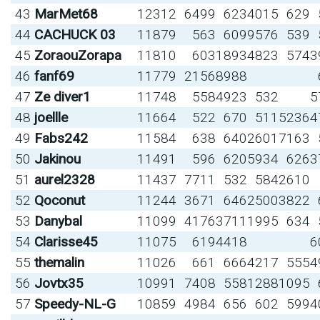
43
MarMet68
12312
6499
623
4015
629
44
CACHUCK 03
11879
563
609
9576
539
45
ZoraouZorapa
11810
603
1893
4823
574
3
46
fanf69
11779
2156
8988
47
Ze diver1
11748
558
4923
532
5
48
joellle
11664
522
670
511
5236
4
49
Fabs242
11584
638
640
2601
7163
50
Jakinou
11491
596
620
5934
626
3
51
aurel2328
11437
7711
532
584
2610
52
Qoconut
11244
3671
646
2500
3822
53
Danybal
11099
4176
3711
1995
634
54
Clarisse45
11075
619
4418
6
55
themalin
11026
661
666
4217
555
4
56
Jovtx35
10991
7408
558
1288
1095
57
Speedy-NL-G
10859
4984
656
602
599
4