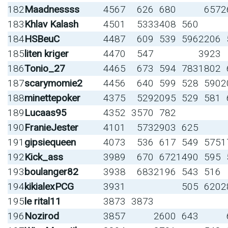
182
Maadnessss
4567
626
680
657
2
183
Khlav Kalash
4501
533
3408
560
184
HSBeuC
4487
609
539
596
2206
185
liten kriger
4470
547
3923
186
Tonio_27
4465
673
594
783
1802
187
scarymomie2
4456
640
599
528
590
2
188
minettepoker
4375
529
2095
529
581
189
Lucaas95
4352
3570
782
190
FranieJester
4101
573
2903
625
191
gipsiequeen
4073
536
617
549
575
1
192
Kick_ass
3989
670
672
1490
595
193
boulanger82
3938
683
2196
543
516
194
kikialexPCG
3931
505
620
2
195
le rital11
3873
3873
196
Nozirod
3857
2600
643