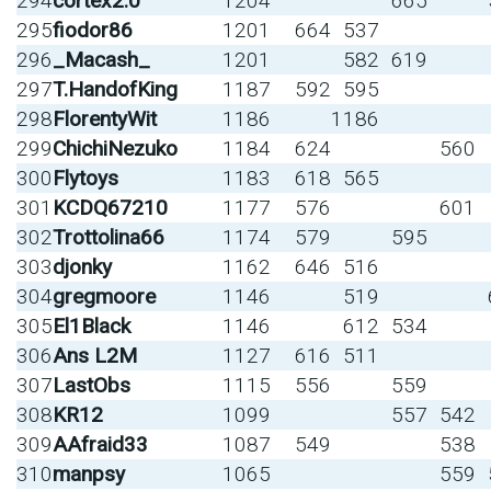
294
cortex2.0
1204
665
295
fiodor86
1201
664
537
296
_Macash_
1201
582
619
297
T.HandofKing
1187
592
595
298
FlorentyWit
1186
1186
299
ChichiNezuko
1184
624
560
300
Flytoys
1183
618
565
301
KCDQ67210
1177
576
601
302
Trottolina66
1174
579
595
303
djonky
1162
646
516
304
gregmoore
1146
519
305
El1Black
1146
612
534
306
Ans L2M
1127
616
511
307
LastObs
1115
556
559
308
KR12
1099
557
542
309
AAfraid33
1087
549
538
310
manpsy
1065
559