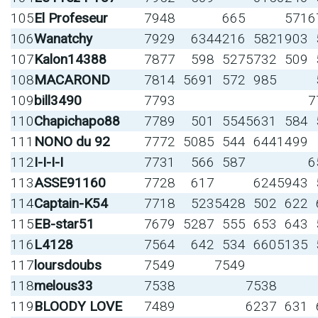
105
El Profeseur
7948
665
571
6
106
Wanatchy
7929
634
4216
582
1903
107
Kalon14388
7877
598
527
5732
509
108
MACAROND
7814
5691
572
985
109
bill3490
7793
7
110
Chapichapo88
7789
501
554
5631
584
111
NONO du 92
7772
5085
544
644
1499
112
I-I-I-I
7731
566
587
6
113
ASSE91160
7728
617
624
5943
114
Captain-K54
7718
523
5428
502
622
115
EB-star51
7679
5287
555
653
643
116
L4128
7564
642
534
660
5135
117
loursdoubs
7549
7549
118
melous33
7538
7538
119
BLOODY LOVE
7489
6237
631