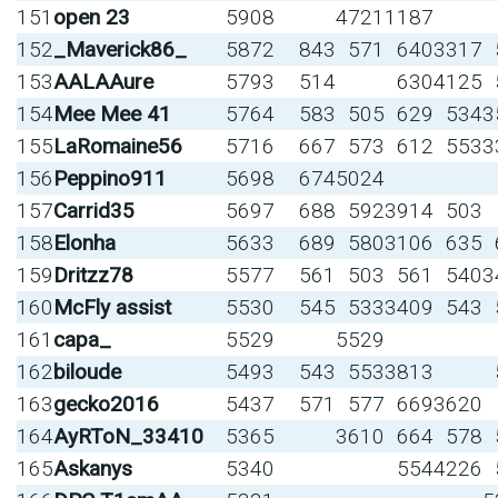
151
open 23
5908
4721
1187
152
_Maverick86_
5872
843
571
640
3317
153
AALAAure
5793
514
630
4125
154
Mee Mee 41
5764
583
505
629
534
3
155
LaRomaine56
5716
667
573
612
553
3
156
Peppino911
5698
674
5024
157
Carrid35
5697
688
592
3914
503
158
Elonha
5633
689
580
3106
635
159
Dritzz78
5577
561
503
561
540
3
160
McFly assist
5530
545
533
3409
543
161
capa_
5529
5529
162
biloude
5493
543
553
3813
163
gecko2016
5437
571
577
669
3620
164
AyRToN_33410
5365
3610
664
578
165
Askanys
5340
554
4226