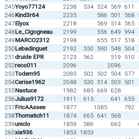
245
Yoyo77124
2238
534
524
569
611
246
Kind3r64
2235
586
501
568
247
Elyox
2218
569
514
565
248
Le_Cigogneau
2199
556
649
994
249
MARCO2312
2198
655
517
518
250
Lebadinguet
2192
550
590
548
504
251
druide EPR
2123
562
519
510
252
reco011
2096
2096
253
Todem95
2085
502
502
504
577
254
Cerise1962
2048
530
514
503
501
255
Nastuce
1982
685
669
628
256
Julius9172
1911
615
641
655
257
FricAAssee
1877
1085
792
258
Thomatich11
1874
665
641
568
259
uniclo
1859
586
662
260
xia936
1853
1853