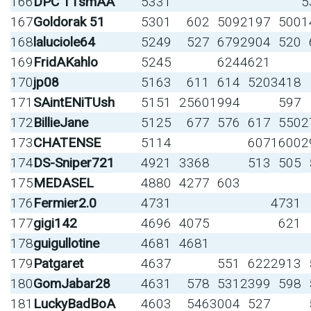
166
DPC T1smAA
5331
5
167
Goldorak 51
5301
602
509
2197
500
1
168
laluciole64
5249
527
679
2904
520
169
FridAKahlo
5245
624
4621
170
jp08
5163
611
614
520
3418
171
SAintENiTUsh
5151
2560
1994
597
172
BillieJane
5125
677
576
617
550
2
173
CHATENSE
5114
607
1600
2
174
DS-Sniper721
4921
3368
513
505
175
MEDASEL
4880
4277
603
176
Fermier2.0
4731
4731
177
gigi142
4696
4075
621
178
guigullotine
4681
4681
179
Patgaret
4637
551
622
2913
180
GomJabar28
4631
578
531
2399
598
181
LuckyBadBoA
4603
546
3004
527