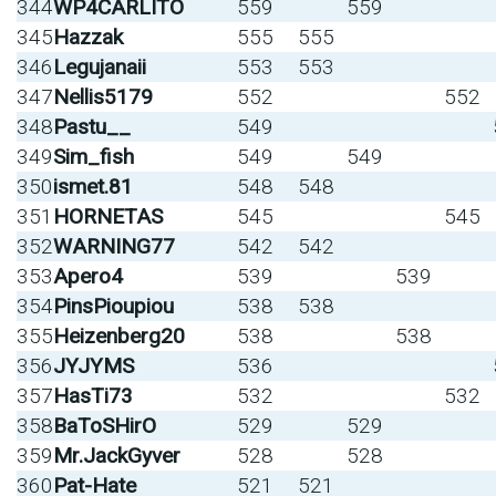
344
WP4CARLITO
559
559
345
Hazzak
555
555
346
Legujanaii
553
553
347
Nellis5179
552
552
348
Pastu__
549
349
Sim_fish
549
549
350
ismet.81
548
548
351
HORNETAS
545
545
352
WARNING77
542
542
353
Apero4
539
539
354
PinsPioupiou
538
538
355
Heizenberg20
538
538
356
JYJYMS
536
357
HasTi73
532
532
358
BaToSHirO
529
529
359
Mr.JackGyver
528
528
360
Pat-Hate
521
521