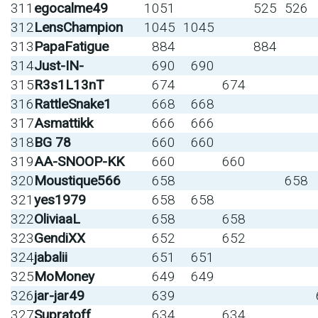
311
egocalme49
1051
525
526
312
LensChampion
1045
1045
313
PapaFatigue
884
884
314
Just-IN-
690
690
315
R3s1L13nT
674
674
316
RattleSnake1
668
668
317
Asmattikk
666
666
318
BG 78
660
660
319
AA-SNOOP-KK
660
660
320
Moustique566
658
658
321
yes1979
658
658
322
OliviaaL
658
658
323
GendiXX
652
652
324
jabalii
651
651
325
MoMoney
649
649
326
jar-jar49
639
327
Supratoff
634
634