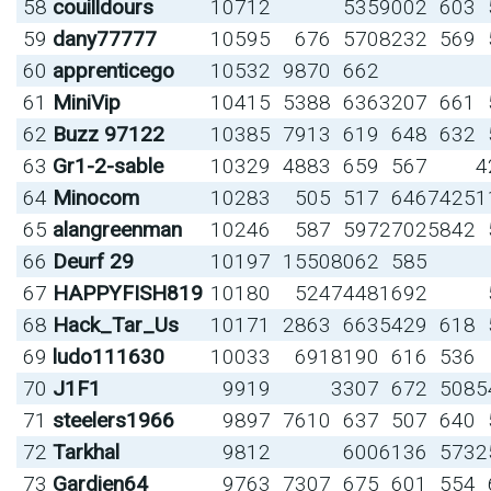
58
couilldours
10712
535
9002
603
59
dany77777
10595
676
570
8232
569
60
apprenticego
10532
9870
662
61
MiniVip
10415
5388
636
3207
661
62
Buzz 97122
10385
7913
619
648
632
63
Gr1-2-sable
10329
4883
659
567
4
64
Minocom
10283
505
517
646
7425
1
65
alangreenman
10246
587
597
2702
5842
66
Deurf 29
10197
1550
8062
585
67
HAPPYFISH819
10180
524
7448
1692
68
Hack_Tar_Us
10171
2863
663
5429
618
69
ludo111630
10033
691
8190
616
536
70
J1F1
9919
3307
672
508
5
71
steelers1966
9897
7610
637
507
640
72
Tarkhal
9812
600
6136
573
2
73
Gardien64
9763
7307
675
601
554