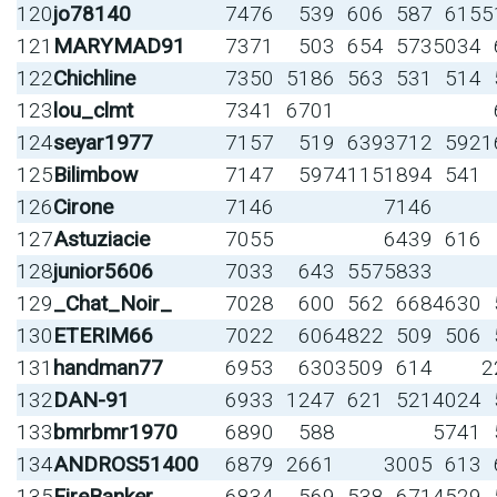
120
jo78140
7476
539
606
587
615
5
121
MARYMAD91
7371
503
654
573
5034
122
Chichline
7350
5186
563
531
514
123
lou_clmt
7341
6701
124
seyar1977
7157
519
639
3712
592
1
125
Bilimbow
7147
597
4115
1894
541
126
Cirone
7146
7146
127
Astuziacie
7055
6439
616
128
junior5606
7033
643
557
5833
129
_Chat_Noir_
7028
600
562
668
4630
130
ETERIM66
7022
606
4822
509
506
131
handman77
6953
630
3509
614
2
132
DAN-91
6933
1247
621
521
4024
133
bmrbmr1970
6890
588
5741
134
ANDROS51400
6879
2661
3005
613
135
FireBanker
6834
569
538
671
4529