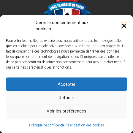
Gérer le consentement aux
cookies
Pour offrir les meilleures expériences, nous utilisons des technologies telles
Adhérer à la LFP
que les cookies pour stocker et/ou accéder aux informations des appareils. Le
Créer un club de poker
fait de consentir à ces technologies nous permettra de traiter des données
telles que le comportement de navigation ou les ID uniques sur ce site. Le fait
Interdiction de jeux
de ne pas consentir ou de retirer son consentement peut avoir un effet négatif
sur certaines caractéristiques et fonctions.
Mentions légales
Politique de confidentialité
Accepter
Charte des Clubs de Poker Associatifs
Refuser
Retrouvez-nous sur Facebook
Voir les préférences
Politique de confidentialité et gestion des cookies