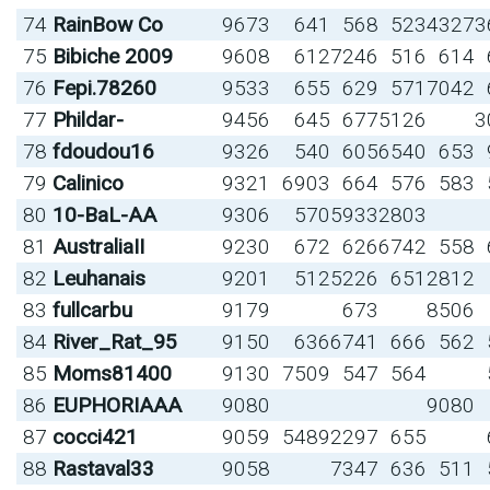
74
RainBow Co
9673
641
568
523
4327
3
75
Bibiche 2009
9608
612
7246
516
614
76
Fepi.78260
9533
655
629
571
7042
77
Phildar-
9456
645
677
5126
3
78
fdoudou16
9326
540
605
6540
653
79
Calinico
9321
6903
664
576
583
80
10-BaL-AA
9306
570
5933
2803
81
AustraliaII
9230
672
626
6742
558
82
Leuhanais
9201
512
5226
651
2812
83
fullcarbu
9179
673
8506
84
River_Rat_95
9150
636
6741
666
562
85
Moms81400
9130
7509
547
564
86
EUPHORIAAA
9080
9080
87
cocci421
9059
5489
2297
655
88
Rastaval33
9058
7347
636
511