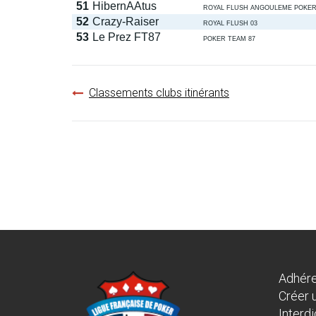
51
HibernAAtus
ROYAL FLUSH ANGOULEME POKER
52
Crazy-Raiser
ROYAL FLUSH 03
53
Le Prez FT87
POKER TEAM 87
Navigation
Classements clubs itinérants
de
l’article
Adhére
Créer 
Interdi