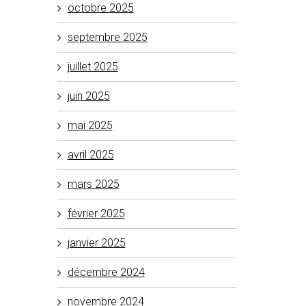
octobre 2025
septembre 2025
juillet 2025
juin 2025
mai 2025
avril 2025
mars 2025
février 2025
janvier 2025
décembre 2024
novembre 2024