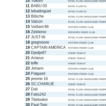
10
Yukorn
ROYAL FLUSH ANGOULEME POKER
11
BABU 03
ROYAL FLUSH 03
12
lebadinguet
ROYAL FLUSH 03
13
Bibiche
ROYAL FLUSH ANGOULEME POKER
14
Valcon
ROYAL FLUSH ANGOULEME POKER
15
Vaillant 86
POITIERS POKER CLUB
16
Zekikinio
PERIGORD POKER CLUB
17
JUST-IN
ROYAL FLUSH ANGOULEME POKER
18
gregmoore
POITIERS POKER CLUB
19
CAPTAIN AMERICA
POITIERS POKER CLUB
20
Djedje87
POKER TEAM 87
21
Actarus
POKER TEAM 87
22
toffe
POKER TEAM 87
23
Johann
POITIERS POKER CLUB
24
Patgaret
POITIERS POKER CLUB
25
jerome 16
ROYAL FLUSH ANGOULEME POKER
26
SC.CHARLIE
POKER TEAM 87
27
Dali
ROYAL FLUSH ANGOULEME POKER
28
Fabs242
ROYAL FLUSH ANGOULEME POKER
29
Tbetoukoi
ROYAL FLUSH ANGOULEME POKER
30
Paul-Tom
ROYAL FLUSH ANGOULEME POKER